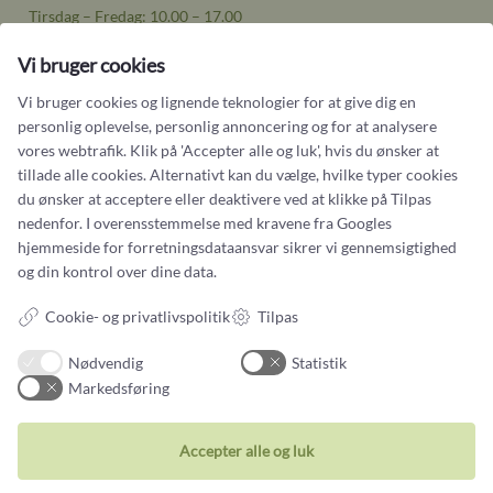
Tirsdag – Fredag: 10.00 – 17.00
Lørdag: 11:00 – 15:00
Vi bruger cookies
Handelsbetingelser
Vi bruger cookies og lignende teknologier for at give dig en
Cookiebetingelser og privatlivspolitik
personlig oplevelse, personlig annoncering og for at analysere
vores webtrafik. Klik på 'Accepter alle og luk', hvis du ønsker at
Persondatapolitik
tillade alle cookies. Alternativt kan du vælge, hvilke typer cookies
du ønsker at acceptere eller deaktivere ved at klikke på Tilpas
nedenfor. I overensstemmelse med kravene fra
Googles
hjemmeside for forretningsdataansvar
sikrer vi gennemsigtighed
og din kontrol over dine data.
Smykker
Cookie- og privatlivspolitik
Tilpas
Ringe
Vielsesringe
Nødvendig
Statistik
Markedsføring
Øreringe
Halskæder
Accepter alle og luk
Unika Inspiration