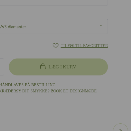
/VVS diamanter
/VVS diamanter
TILFØJ TIL FAVORITTER
diamanter
LÆG I KURV
nne diamanter
HÅNDLAVES PÅ BESTILLING
SKRÆDERSY DIT SMYKKE?
BOOK ET DESIGNMØDE
designmøde
hvidguld