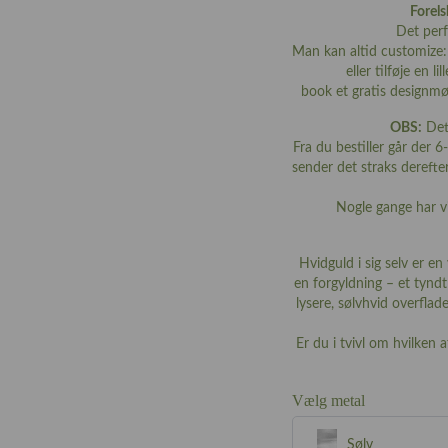
Forels
Det perf
Man kan altid customize: 
eller tilføje en
book et gratis designm
OBS:
Dett
Fra du bestiller går der 6-
sender det straks derefte
Nogle gange har v
Hvidguld i sig selv er e
en forgyldning – et tynd
lysere, sølvhvid overflad
Er du i tvivl om hvilken 
Vælg metal
Sølv