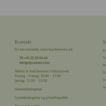
Kontakt
S
Du kan kontakte vores kundeservice på:
Ri
Vi
Tlf +45 32 20 04 44
design@castens.com
Ør
Telefon & mail besvares I tidsrummet:
Ha
Tirsdag – Fredag: 10.00 – 17.00
Un
Lørdag: 11:00 – 15:00
A
Handelsbetingelser
Cookiebetingelser og privatlivspolitik