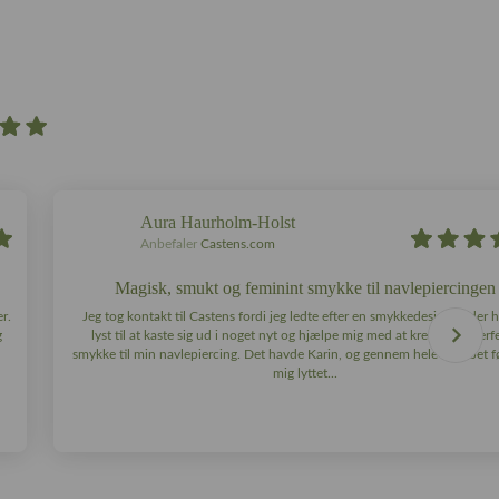
Aura Haurholm-Holst
Anbefaler
Castens.com
Magisk, smukt og feminint smykke til navlepiercingen
r.
Jeg tog kontakt til Castens fordi jeg ledte efter en smykkedesigner, der 
g
lyst til at kaste sig ud i noget nyt og hjælpe mig med at kreere det perf
smykke til min navlepiercing. Det havde Karin, og gennem hele forløbet fø
mig lyttet...