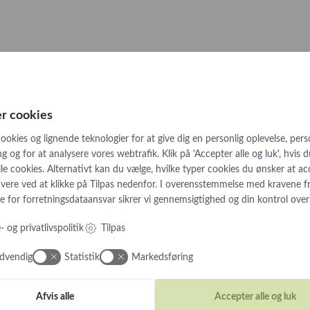
Andet?Other?
Book 
Måske kan du også lide
er cookies
nge perleøreringe med diamanter
Tinuviel lange snirklede perle
ookies og lignende teknologier for at give dig en personlig oplevelse, pers
12.200
kr
19.900
kr
 og for at analysere vores webtrafik. Klik på 'Accepter alle og luk', hvis 
alle cookies. Alternativt kan du vælge, hvilke typer cookies du ønsker at a
tivere ved at klikke på Tilpas nedenfor. I overensstemmelse med kravene f
 for forretningsdataansvar
sikrer vi gennemsigtighed og din kontrol over
 og privatlivspolitik
Tilpas
dvendig
Statistik
Markedsføring
Afvis alle
Accepter alle og luk