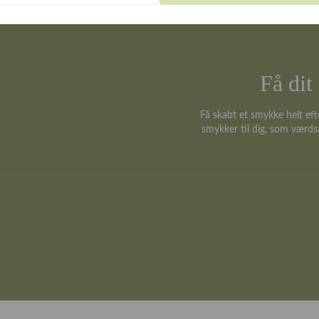
Få di
Få skabt et smykke helt eft
smykker til dig, som værds