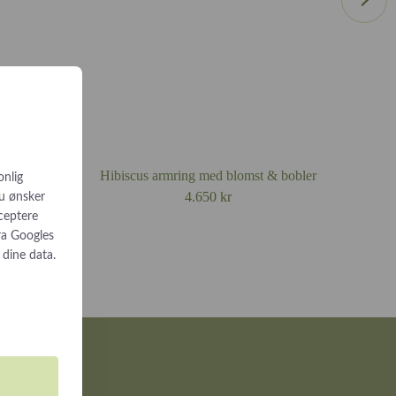
designmøde
øreringe
Hibiscus armring med blomst & bobler
onlig
4.650
kr
du ønsker
cceptere
ra
Googles
 dine data.