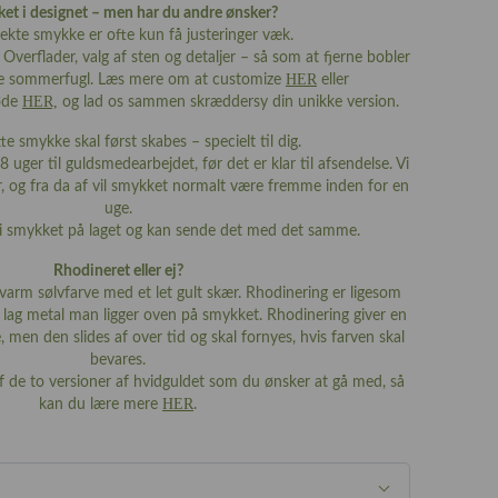
ket i designet – men har du andre ønsker?
ekte smykke er ofte kun få justeringer væk.
Overflader, valg af sten og detaljer – så som at fjerne bobler
HER
 lille sommerfugl. Læs mere om at customize
eller
HER,
øde
og lad os sammen skræddersy din unikke version.
e smykke skal først skabes – specielt til dig.
8 uger til guldsmedearbejdet, før det er klar til afsendelse. Vi
r, og fra da af vil smykket normalt være fremme inden for en
uge.
i smykket på laget og kan sende det med det samme.
Rhodineret eller ej?
n varm sølvfarve med et let gult skær. Rhodinering er ligesom
t lag metal man ligger oven på smykket. Rhodinering giver en
e, men den slides af over tid og skal fornyes, hvis farven skal
bevares.
af de to versioner af hvidguldet som du ønsker at gå med, så
HER
kan du lære mere
.