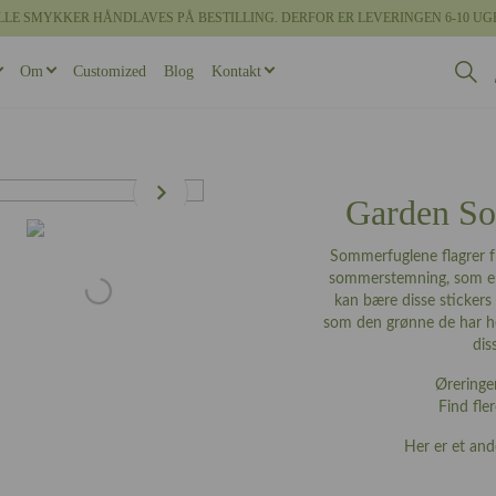
LLE SMYKKER HÅNDLAVES PÅ BESTILLING. DERFOR ER LEVERINGEN 6-10 UG
Om
Customized
Blog
Kontakt
g om Castens
Book designmøde
ge
rabella
Øreringe
Feminine vielsesringe
Maskuline halskæder
Bookish
 gammelt guld
 designprocessen
ite
Armbånd
Brudesæt
Maskuline armbånd
Rocaille
Garden So
 overflader
Sommerfuglene flagrer fr
 vielsesringe
rden
Diademer
Faun
sommerstemning, som er i
 diamanter
kan bære disse stickers 
agonling
Unika Inspiration
som den grønne de har her
 Brudesæt
dis
esse
Ørering
Find fle
Her er et an