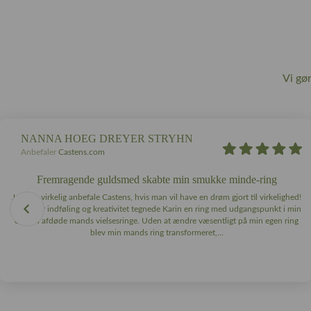
Vi gø
NANNA HOEG DREYER STRYHN
Anbefaler
Castens.com
Fremragende guldsmed skabte min smukke minde-ring
Jeg kan virkelig anbefale Castens, hvis man vil have en drøm gjort til virkelighed!
Med stor indføling og kreativitet tegnede Karin en ring med udgangspunkt i min
og min afdøde mands vielsesringe. Uden at ændre væsentligt på min egen ring
blev min mands ring transformeret,...