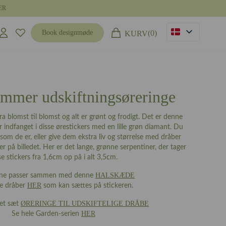
ER
(0)
Book designmøde
KURV
mmer udskiftningsøreringe
a blomst til blomst og alt er grønt og frodigt. Det er denne
ndfanget i disse ørestickers med en lille grøn diamant. Du
som de er, eller give dem ekstra liv og størrelse med dråber
 på billedet. Her er det lange, grønne serpentiner, der tager
se stickers fra 1,6cm op på i alt 3,5cm.
HALSKÆDE
ene passer sammen med denne
HER
re dråber
som kan sættes på stickeren.
ØRERINGE TIL UDSKIFTELIGE DRÅBE
det sæt
HER
Se hele Garden-serien