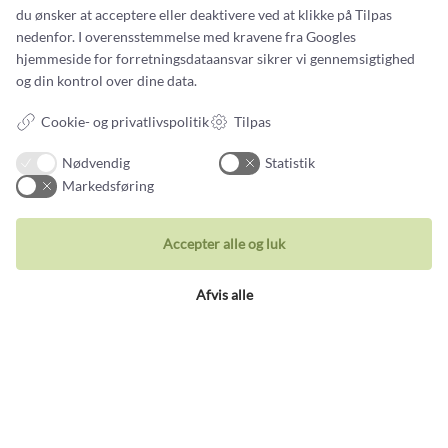
Smykker
du ønsker at acceptere eller deaktivere ved at klikke på Tilpas
nedenfor. I overensstemmelse med kravene fra
Googles
Ringe
hjemmeside for forretningsdataansvar
sikrer vi gennemsigtighed
Vielsesringe
og din kontrol over dine data.
Øreringe
Cookie- og privatlivspolitik
Tilpas
Halskæder
Nødvendig
Statistik
Unika Inspiration
Markedsføring
Armbånd
Accepter alle og luk
Besøg vores butik
Afvis alle
Holbergsgade 19a
1057 København K, Denmark