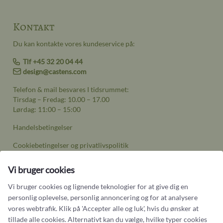
Kontakt
Du kan kontakte vores kundeservice på:
Tlf +45 32 20 04 44
design@castens.com
Telefon & mail besvares I tidsrummet:
Tirsdag – Fredag: 10.00 – 17.00
Lørdag: 11:00 – 15:00
Handelsbetingelser
Cookiebetingelser og privatlivspolitik
Persondatapolitik
Vi bruger cookies
Vi bruger cookies og lignende teknologier for at give dig en
personlig oplevelse, personlig annoncering og for at analysere
vores webtrafik. Klik på 'Accepter alle og luk', hvis du ønsker at
tillade alle cookies. Alternativt kan du vælge, hvilke typer cookies