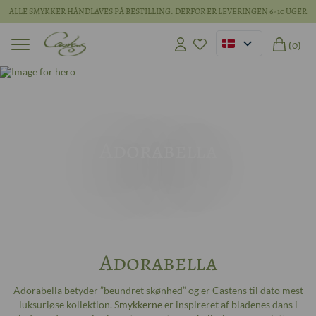
ALLE SMYKKER HÅNDLAVES PÅ BESTILLING. DERFOR ER LEVERINGEN 6-10 UGER
(0)
Adorabella
Adorabella
Adorabella betyder ”beundret skønhed” og er Castens til dato mest
luksuriøse kollektion.
Smykkerne
er inspireret af bladenes dans i