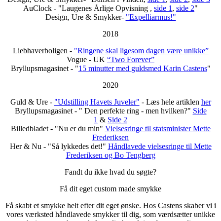
AuClock - "Laugenes Årlige Opvisning ,
side 1
,
side 2
"
Design, Ure & Smykker-
"Expelliarmus!"
2018
Liebhaverboligen -
"Ringene skal ligesom dagen være unikke”
Vogue - UK
“Two Forever”
Bryllupsmagasinet - "
15 minutter med guldsmed Karin Castens
"
2020
Guld & Ure -
"Udstilling Havets Juveler"
- Læs hele artiklen
her
Bryllupsmagasinet - " Den perfekte ring - men hvilken?"
Side
1
&
Side 2
Billedbladet - "Nu er du min"
Vielsesringe til statsminister Mette
Frederiksen
Her & Nu - "Så lykkedes det!"
Håndlavede vielsesringe til Mette
Frederiksen og Bo Tengberg
Fandt du ikke hvad du søgte?
Få dit eget custom made smykke
Få skabt et smykke helt efter dit eget ønske. Hos Castens skaber vi i
vores værksted håndlavede smykker til dig, som værdsætter unikke