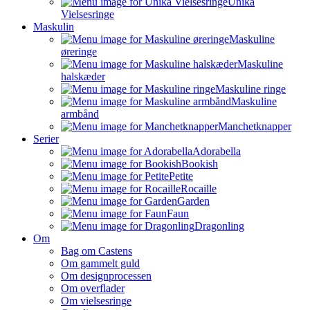
Unika
Vielsesringe
Maskulin
Maskuline
øreringe
Maskuline
halskæder
Maskuline ringe
Maskuline
armbånd
Manchetknapper
Serier
Adorabella
Bookish
Petite
Rocaille
Garden
Faun
Dragonling
Om
Bag om Castens
Om gammelt guld
Om designprocessen
Om overflader
Om vielsesringe