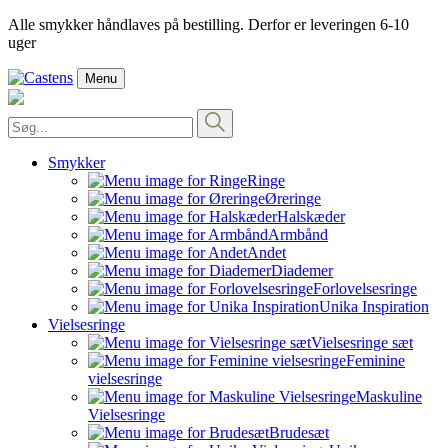
Alle smykker håndlaves på bestilling. Derfor er leveringen 6-10
uger
Menu
Smykker
Ringe
Øreringe
Halskæder
Armbånd
Andet
Diademer
Forlovelsesringe
Unika Inspiration
Vielsesringe
Vielsesringe sæt
Feminine
vielsesringe
Maskuline
Vielsesringe
Brudesæt