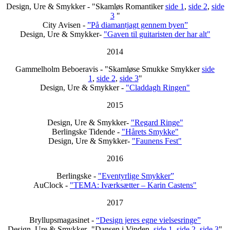
Design, Ure & Smykker - "Skamløs Romantiker
side 1
,
side 2
,
side
3
"
City Avisen -
”På diamantjagt gennem byen”
Design, Ure & Smykker-
"Gaven til guitaristen der har alt"
2014
Gammelholm Beboeravis - "Skamløse Smukke Smykker
side
1
,
side 2
,
side 3
"
Design, Ure & Smykker -
"Claddagh Ringen"
2015
Design, Ure & Smykker-
"Regard Ringe"
Berlingske Tidende -
"Hårets Smykke"
Design, Ure & Smykker-
"Faunens Fest"
2016
Berlingske -
"Eventyrlige Smykker”
AuClock -
"TEMA: Iværksætter – Karin Castens"
2017
Bryllupsmagasinet -
“Design jeres egne vielsesringe”
Design, Ure & Smykker- "Dansen i Vinden,
side 1
,
side 2
,
side 3
"