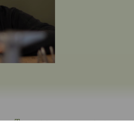
Tips hvis du kommer i bil
plade, når du skal betale i parkeringsautomaten. Alternativt kan du beny