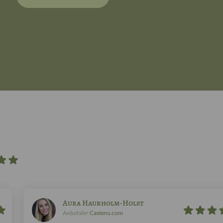
Aura Haurholm-Holst
Anbefaler
Castens.com