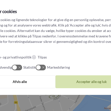
parkerings-apps, såsom Easypark. Vi bor i område 3200, hvilket skal indta
r cookies
unkter af dagen kan det være en udfordring at finde en parkeringsplads. Ka
g i gaderne omkring butikken, anbefaler vi at benytte Magasins parkerings
cookies og lignende teknologier for at give dig en personlig oplevelse, per
ælderen Kvæsthusmolen (tilkørsel for enden af Sankt Annæ Plads ved Kv
 og for at analysere vores webtrafik. Klik på 'Accepter alle og luk', hvis 
alle cookies. Alternativt kan du vælge, hvilke typer cookies du ønsker at a
find appen her
tivere ved at klikke på Tilpas nedenfor. I overensstemmelse med kravene f
e for forretningsdataansvar
sikrer vi gennemsigtighed og din kontrol ove
- og privatlivspolitik
Tilpas
dvendig
Statistik
Markedsføring
Afvis alle
Accepter alle og luk