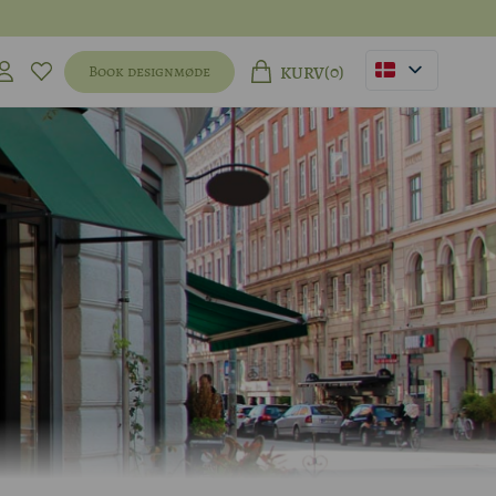
(0)
Book designmøde
KURV