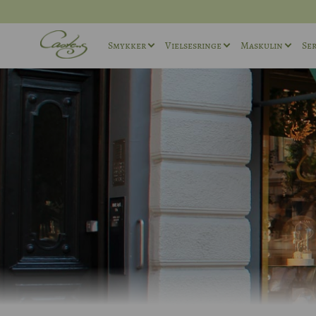
Smykker
Vielsesringe
Maskulin
Ser
Ringe
Vielsesringe sæt
Maskuline ø
Halskæder
Maskuline Vielsesringe
Maskuline r
Andet
Unika Vielsesringe
Manchetkna
Forlovelsesringe