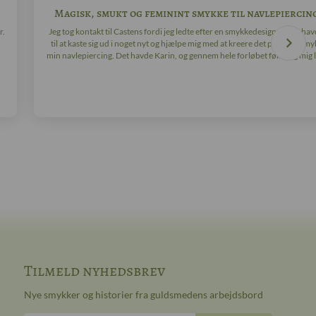
Magisk, smukt og feminint smykke til navlepiercin
r.
Jeg tog kontakt til Castens fordi jeg ledte efter en smykkedesigner, der hav
til at kaste sig ud i noget nyt og hjælpe mig med at kreere det perfekte smyk
min navlepiercing. Det havde Karin, og gennem hele forløbet følte jeg mig ly
Tilmeld nyhedsbrev
Nye smykker og historier fra guldsmedens arbejdsbord