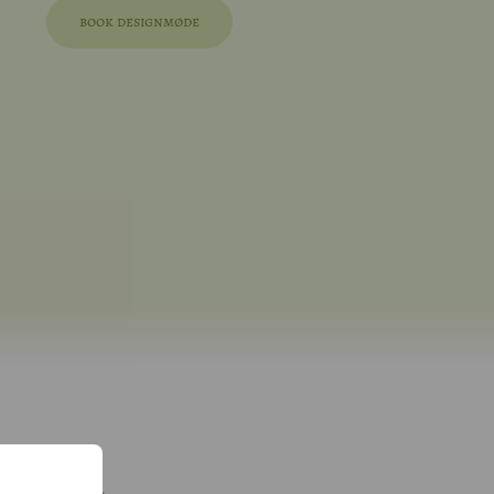
book designmøde
tte dig af flere