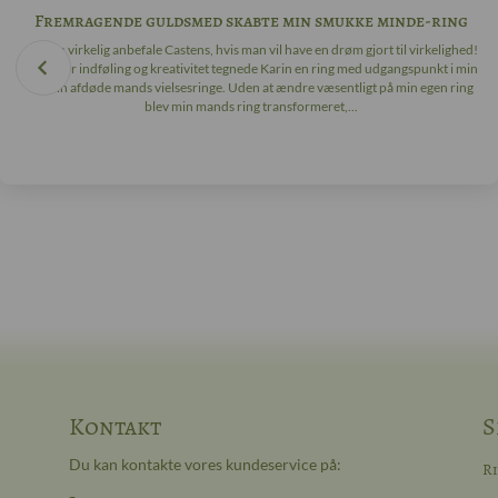
Fremragende guldsmed skabte min smukke minde-ring
Jeg kan virkelig anbefale Castens, hvis man vil have en drøm gjort til virkelighed!
Med stor indføling og kreativitet tegnede Karin en ring med udgangspunkt i min
og min afdøde mands vielsesringe. Uden at ændre væsentligt på min egen ring
blev min mands ring transformeret,...
Kontakt
S
Du kan kontakte vores kundeservice på:
R