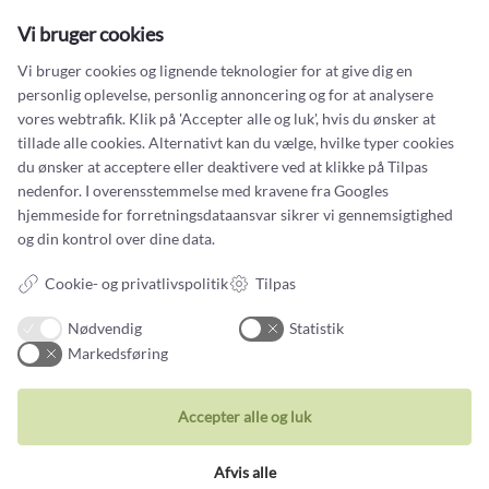
Vi bruger cookies
Kontakt
Vi bruger cookies og lignende teknologier for at give dig en
Du kan kontakte vores kundeservice på:
personlig oplevelse, personlig annoncering og for at analysere
vores webtrafik. Klik på 'Accepter alle og luk', hvis du ønsker at
Tlf +45 32 20 04 44
tillade alle cookies. Alternativt kan du vælge, hvilke typer cookies
design@castens.com
du ønsker at acceptere eller deaktivere ved at klikke på Tilpas
nedenfor. I overensstemmelse med kravene fra
Googles
Telefon & mail besvares I tidsrummet:
Tirsdag – Fredag: 10.00 – 17.00
hjemmeside for forretningsdataansvar
sikrer vi gennemsigtighed
Lørdag: 11:00 – 15:00
og din kontrol over dine data.
Handelsbetingelser
Cookie- og privatlivspolitik
Tilpas
Cookiebetingelser og privatlivspolitik
Nødvendig
Statistik
Persondatapolitik
Markedsføring
Accepter alle og luk
Afvis alle