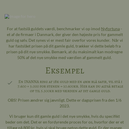
For at fastslå guldets værdi, benchmarker vi op imod
Nyfortuna
-
et af de firmaer i Danmark, der giver den højeste pris for gammelt
guld og sølv. Det synes vi er mest fair overfor vores kunder. Når vi
har fastslået prisen på dit gamle guld, trækker vi dette beløb fra
prisen på dit nye smykke. Bemærk, at du maksimalt kan modregne
50% af det nye smykke med værdien af gammelt guld.
Eksempel
En INANNA ring af 18k guld med en 4mm blå safir, vil stå i
7.600 + 3.000 for stenen = 10.600kr. Her kan du altså betale
op til 5.300kr med værdien af dit gamle guld.
OBS! Prisen ændrer sig jævnligt. Dette er dagsprisen fra den 1/6
2023.
Vi bruger kun dit gamle guld i det nye smykke, hvis du specifikt
beder om det. Det er en fordyrende proces for os, hvorfor der er et
tillæg på 800 kr, hvis vi skal bruge netop dette guld. Er der mange