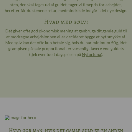
sten, der skal tages ud af guldet, tager vi timepris for arbejdet,
herefter får du stenene retur, medmindre de indgår i det nye design.
Hvad med sølv?
Det giver ofte god økonomisk mening at genbruge dit gamle guld til
at modregne arbejdslønnen eller decideret bygge et nyt smykke af.
Med sølv kan det ofte kun betale sig, hvis du har minimum 50g, idet
grampisen på sølv proportionalt er væsenligt lavere end guldets
(tjek eventuelt dagsprisen på
Nyfortuna
).
Hvad gør man, hvis det gamle guld er en anden