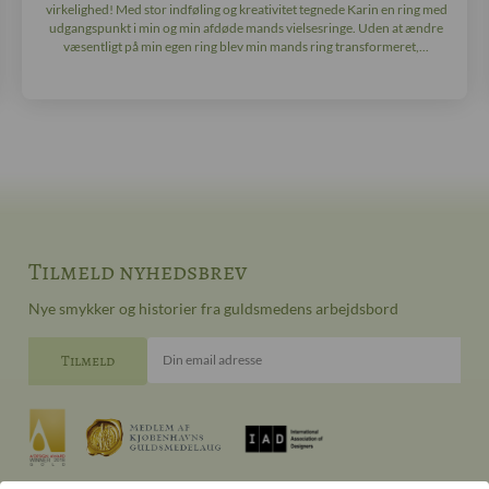
virkelighed! Med stor indføling og kreativitet tegnede Karin en ring med
udgangspunkt i min og min afdøde mands vielsesringe. Uden at ændre
væsentligt på min egen ring blev min mands ring transformeret,...
Tilmeld nyhedsbrev
Nye smykker og historier fra guldsmedens arbejdsbord
Din email adresse