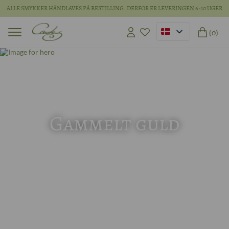
ALLE SMYKKER HÅNDLAVES PÅ BESTILLING. DERFOR ER LEVERINGEN 6-10 UGER
(0)
Gammelt guld