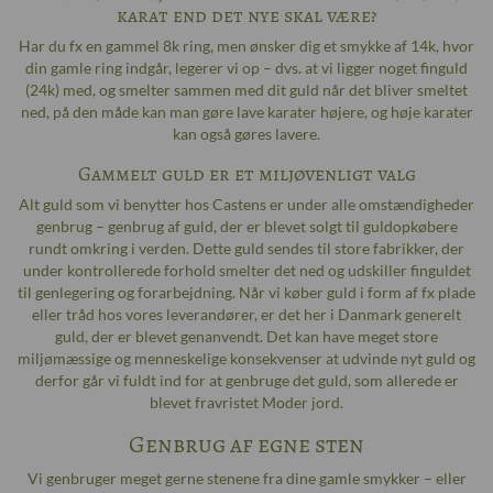
karat end det nye skal være?
Har du fx en gammel 8k ring, men ønsker dig et smykke af 14k, hvor
din gamle ring indgår, legerer vi op – dvs. at vi ligger noget finguld
(24k) med, og smelter sammen med dit guld når det bliver smeltet
ned, på den måde kan man gøre lave karater højere, og høje karater
kan også gøres lavere.
Gammelt guld er et miljøvenligt valg
Alt guld som vi benytter hos Castens er under alle omstændigheder
genbrug – genbrug af guld, der er blevet solgt til guldopkøbere
rundt omkring i verden. Dette guld sendes til store fabrikker, der
under kontrollerede forhold smelter det ned og udskiller finguldet
til genlegering og forarbejdning. Når vi køber guld i form af fx plade
eller tråd hos vores leverandører, er det her i Danmark generelt
guld, der er blevet genanvendt. Det kan have meget store
miljømæssige og menneskelige konsekvenser at udvinde nyt guld og
derfor går vi fuldt ind for at genbruge det guld, som allerede er
blevet fravristet Moder jord.
Genbrug af egne sten
Vi genbruger meget gerne stenene fra dine gamle smykker – eller