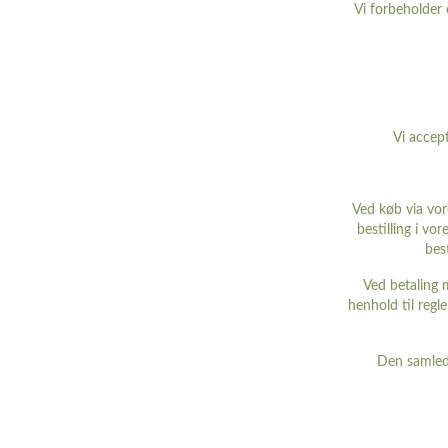
Vi forbeholder o
Vi accep
Ved køb via vor
bestilling i vo
bes
Ved betaling 
henhold til regl
Den samlede