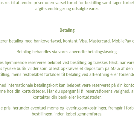
s ret til at ændre priser uden varsel forud for bestilling samt tager forbeh
afgiftsændringer og udsolgte varer.
Betaling
terer betaling med bankoverførsel, kontant, Visa, Mastercard, MobilePay o
Betaling behandles via vores anvendte betalingsløsning.
es hjemmeside reserveres beløbet ved bestilling og trækkes først, når var
res fysiske butik vil der som oftest opkræves et depositum på 50 % af den 
tilling, mens restbeløbet forfalder til betaling ved afhentning eller forsende
med internationale betalingskort kan beløbet være reserveret på din konto 
erne hos din kortudsteder. Har du spørgsmål til reservationens varighed, an
kontakter din bank eller kortudsteder.
 pris, herunder eventuel moms og leveringsomkostninger, fremgår i for
bestillingen, inden købet gennemføres.