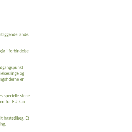
tliggende lande.
år i forbindelse
 udgangspunkt
ielsesringe og
ingstiderne er
es specielle stene
uden for EU kan
t hastetillæg. Et
ing.