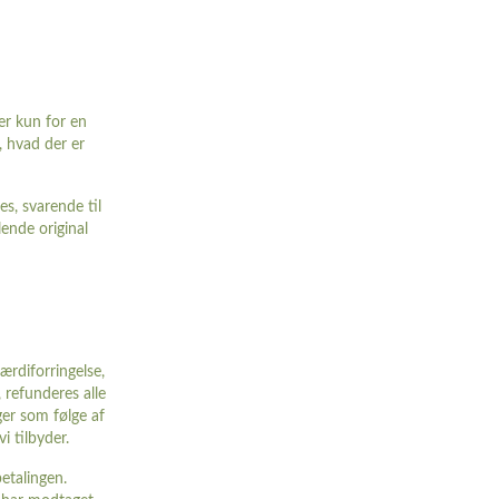
er kun for en
, hvad der er
es, svarende til
lende original
værdiforringelse,
 refunderes alle
ger som følge af
i tilbyder.
etalingen.