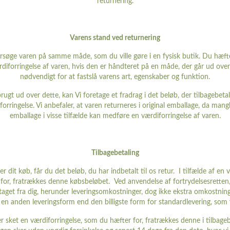
returnering.
Varens stand ved returnering
øge varen på samme måde, som du ville gøre i en fysisk butik. Du hæft
diforringelse af varen, hvis den er håndteret på en måde, der går ud over
nødvendigt for at fastslå varens art, egenskaber og funktion.
rugt ud over dette, kan Vi foretage et fradrag i det beløb, der tilbagebetal
orringelse. Vi anbefaler, at varen returneres i original emballage, da mang
emballage i visse tilfælde kan medføre en værdiforringelse af varen.
Tilbagebetaling
r dit køb, får du det beløb, du har indbetalt til os retur. I tilfælde af en 
or, fratrækkes denne købsbeløbet. Ved anvendelse af fortrydelsesretten,
aget fra dig, herunder leveringsomkostninger, dog ikke ekstra omkostnin
f en anden leveringsform end den billigste form for standardlevering, som v
er sket en værdiforringelse, som du hæfter for, fratrækkes denne i tilbageb