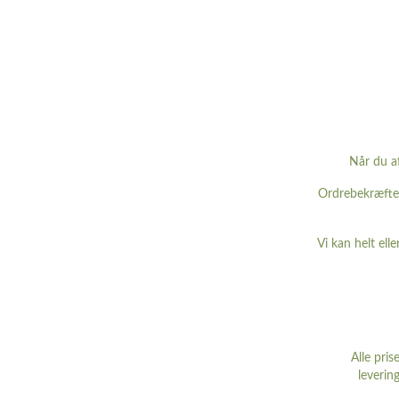
Når du a
Ordrebekræftels
Vi kan helt elle
Alle pri
leverin