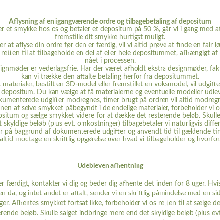
Aflysning af en igangværende ordre og tilbagebetaling af depositum
ler et smykke hos os og betaler et depositum på 50 %, går vi i gang med a
fremstille dit smykke hurtigst muligt.
r at aflyse din ordre før den er færdig, vil vi altid prøve at finde en fair l
retten til at tilbageholde en del af eller hele depositummet, afhængigt af 
nået i processen.
gnmøder er vederlagsfrie. Har der været afholdt ekstra designmøder, fakt
kan vi trække den aftalte betaling herfor fra depositummet.
 materialer, bestilt en 3D-model eller fremstillet en voksmodel, vil udgifter
 depositum. Du kan vælge at få materialerne og eventuelle modeller udle
kumenterede udgifter modregnes, timer brugt på ordren vil altid modregn
nen af selve smykket påbegyndt i de endelige materialer, forbeholder vi os 
ositum og sælge smykket videre for at dække det resterende beløb. Skulle 
skyldige beløb (plus evt. omkostninger) tilbagebetaler vi naturligvis differ
er på baggrund af dokumenterede udgifter og anvendt tid til gældende tim
altid modtage en skriftlig opgørelse over hvad vi tilbageholder og hvorfor
Udebleven afhentning
r færdigt, kontakter vi dig og beder dig afhente det inden for 8 uger. Hvi
n da, og intet andet er aftalt, sender vi en skriftlig påmindelse med en sid
ger. Afhentes smykket fortsat ikke, forbeholder vi os retten til at sælge de
rende beløb. Skulle salget indbringe mere end det skyldige beløb (plus ev