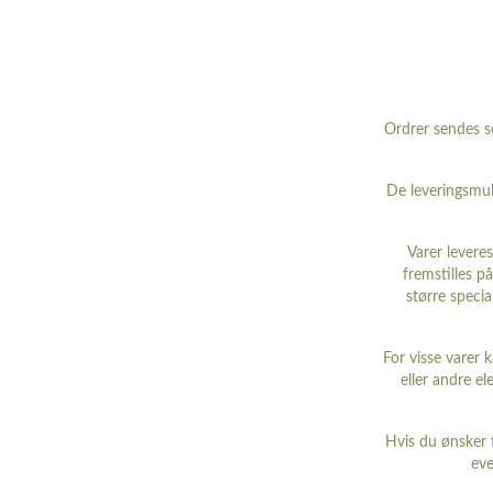
Ordrer sendes s
De leveringsmul
Varer levere
fremstilles p
større specia
For visse varer k
eller andre el
Hvis du ønsker f
eve