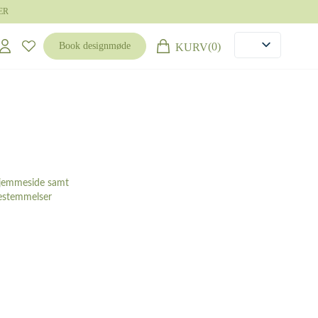
ER
(0)
Book designmøde
KURV
 hjemmeside samt
bestemmelser