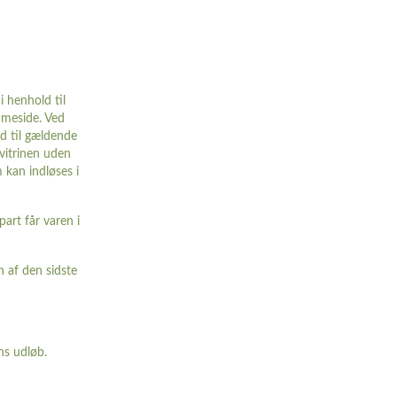
 henhold til
mmeside. Ved
ld til gældende
 vitrinen uden
 kan indløses i
part får varen i
n af den sidste
ns udløb.