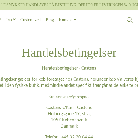
LLE SMYKKER HÅNDLAVES PÅ BESTILLING. DERFOR ER LEVERINGEN 6-10 UG
Om
Customized
Blog
Kontakt
g om Castens
Book designmøde
ge
rabella
Øreringe
Feminine vielsesringe
Maskuline halskæder
Bookish
 gammelt guld
Handelsbetingelser
 designprocessen
ite
Armbånd
Brudesæt
Maskuline armbånd
Rocaille
 overflader
Handelsbetingelser - Castens
 vielsesringe
rden
Diademer
Faun
tingelser gælder for køb foretaget hos Castens, herunder køb via vores
 diamanter
et i den fysiske butik, medmindre andet specifikt fremgår af de enkelte 
agonling
Unika Inspiration
 Brudesæt
Generelle oplysninger:
esse
Castens v/Karin Castens
Holbergsgade 19, st. a,
1057 København K
Danmark
Telefon: +45 32 20 04 44