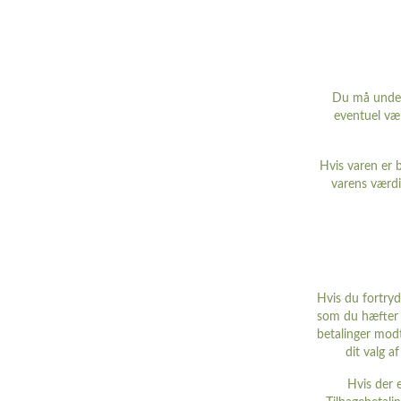
Du må unders
eventuel vær
Hvis varen er b
varens værdif
Hvis du fortryde
som du hæfter f
betalinger modt
dit valg a
Hvis der 