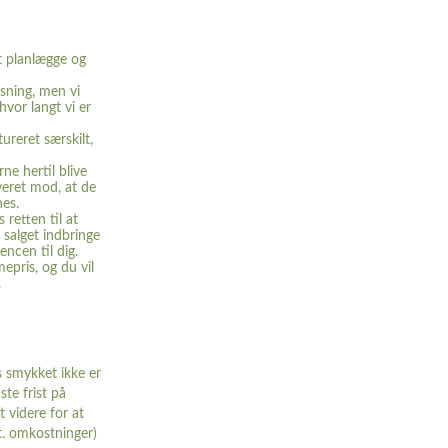
t planlægge og
øsning, men vi
hvor langt vi er
ureret særskilt,
ne hertil blive
veret mod, at de
es.
retten til at
salget indbringe
encen til dig.
epris, og du vil
.
s smykket ikke er
ste frist på
t videre for at
t. omkostninger)