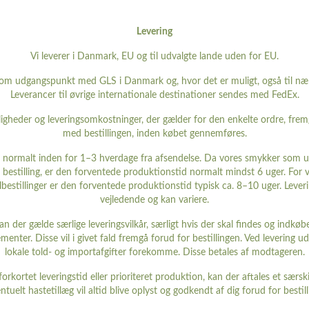
Levering
Vi leverer i Danmark, EU og til udvalgte lande uden for EU.
om udgangspunkt med GLS i Danmark og, hvor det er muligt, også til nær
Leverancer til øvrige internationale destinationer sendes med FedEx.
igheder og leveringsomkostninger, der gælder for den enkelte ordre, fremg
med bestillingen, inden købet gennemføres.
s normalt inden for 1–3 hverdage fra afsendelse. Da vores smykker som
å bestilling, er den forventede produktionstid normalt mindst 6 uger. For v
lbestillinger er den forventede produktionstid typisk ca. 8–10 uger. Lever
vejledende og kan variere.
an der gælde særlige leveringsvilkår, særligt hvis der skal findes og indkøb
ementer. Disse vil i givet fald fremgå forud for bestillingen. Ved levering 
lokale told- og importafgifter forekomme. Disse betales af modtageren.
orkortet leveringstid eller prioriteret produktion, kan der aftales et særskil
ntuelt hastetillæg vil altid blive oplyst og godkendt af dig forud for bestill