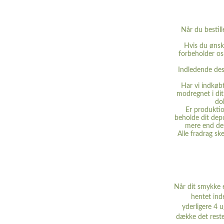
Når du bestil
Hvis du ønske
forbeholder os 
Indledende desi
Har vi indkøbt
modregnet i dit
do
Er produktio
beholde dit dep
mere end det 
Alle fradrag sk
Når dit smykke e
hentet inde
yderligere 4 u
dække det reste