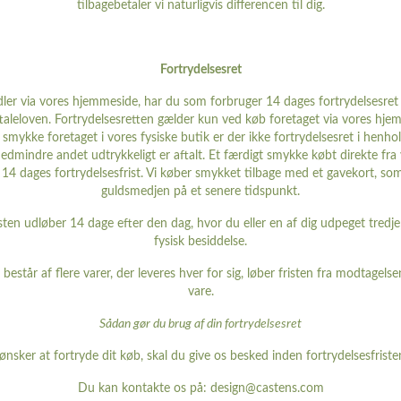
tilbagebetaler vi naturligvis differencen til dig.
Fortrydelsesret
ler via vores hjemmeside, har du som forbruger 14 dages fortrydelsesret i
taleloven. Fortrydelsesretten gælder kun ved køb foretaget via vores hje
et smykke foretaget i vores fysiske butik er der ikke fortrydelsesret i henho
edmindre andet udtrykkeligt er aftalt. Et færdigt smykke købt direkte fra
14 dages fortrydelsesfrist. Vi køber smykket tilbage med et gavekort, som
guldsmedjen på et senere tidspunkt.
sten udløber 14 dage efter den dag, hvor du eller en af dig udpeget tredje
fysisk besiddelse.
 består af flere varer, der leveres hver for sig, løber fristen fra modtagelse
vare.
Sådan gør du brug af din fortrydelsesret
ønsker at fortryde dit køb, skal du give os besked inden fortrydelsesfriste
Du kan kontakte os på: design@castens.com