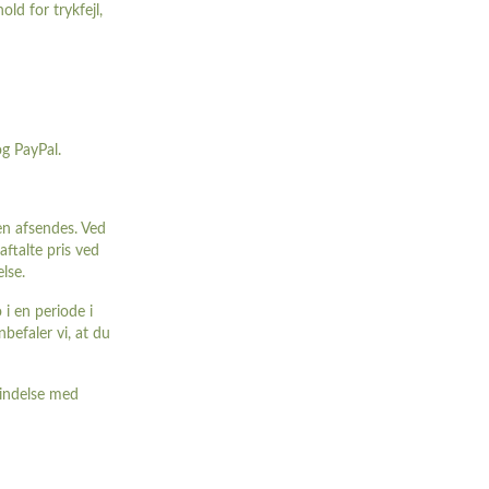
old for trykfejl,
g PayPal.
en afsendes. Ved
aftalte pris ved
lse.
i en periode i
befaler vi, at du
bindelse med