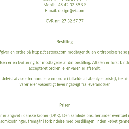
Mobil: +45 42 33 59 99
E-mail: design@vi.com
CVR-nr.: 27 32 57 77
Bestilling
fgiver en ordre på
https://castens.com
modtager du en ordrebekræftelse pr
en er en kvittering for modtagelse af din bestilling. Aftalen er først bind
accepteret ordren, eller varen er afsendt.
r delvist afvise eller annullere en ordre i tilfælde af åbenlyse prisfejl, teknis
varer eller væsentligt leveringssvigt fra leverandører
Priser
ser er angivet i danske kroner (DKK). Den samlede pris, herunder eventue
gsomkostninger, fremgår i forbindelse med bestillingen, inden købet genn