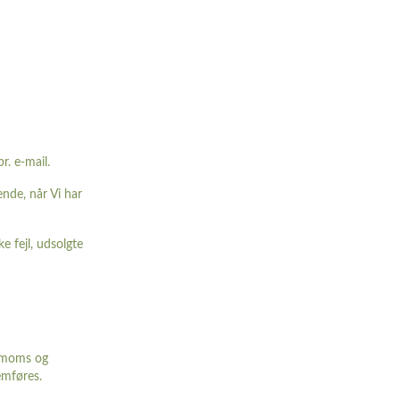
. e-mail.
ende, når Vi har
ke fejl, udsolgte
l moms og
emføres.