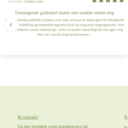
Anbefaler
Castens.com
Fremragende guldsmed skabte min smukke minde-ring
Jeg kan virkelig anbefale Castens, hvis man vil have en drøm gjort til virkelighed!
Med stor indføling og kreativitet tegnede Karin en ring med udgangspunkt i min
og min afdøde mands vielsesringe. Uden at ændre væsentligt på min egen ring
blev min mands ring transformeret,...
Kontakt
S
Du kan kontakte vores kundeservice på:
Ri