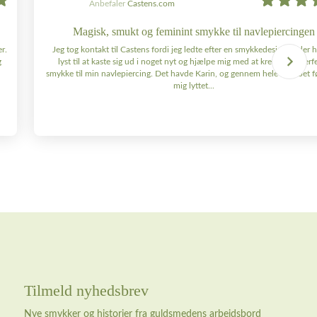
Anbefaler
Castens.com
Magisk, smukt og feminint smykke til navlepiercingen
r.
Jeg tog kontakt til Castens fordi jeg ledte efter en smykkedesigner, der 
g
lyst til at kaste sig ud i noget nyt og hjælpe mig med at kreere det perf
smykke til min navlepiercing. Det havde Karin, og gennem hele forløbet fø
mig lyttet...
Tilmeld nyhedsbrev
Nye smykker og historier fra guldsmedens arbejdsbord