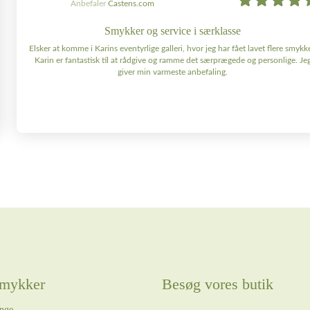
Anbefaler
Castens.com
Smykker og service i særklasse
Elsker at komme i Karins eventyrlige galleri, hvor jeg har fået lavet flere smykke
Karin er fantastisk til at rådgive og ramme det særprægede og personlige. Je
giver min varmeste anbefaling.
mykker
Besøg vores butik
nge