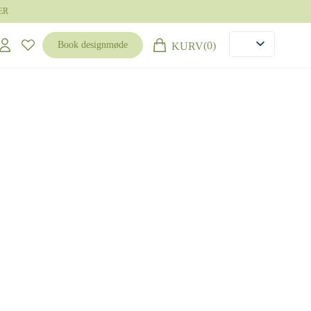
ER
(0)
Book designmøde
KURV