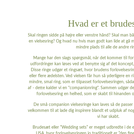
Hvad er et brude
Skal ringen sidde på højre eller venstre hånd? Skal man b
en vielsesring? Og hvad nu hvis man godt kan lide at gå 
mindre plads til alle de andre ri
Mange har den slags spørgsmål, når det kommer til forl
udfordringer kan løses ved at benytte sig af det koncept,
Disse ringe udgør et ringsæt, hvor brudens forlovelsesri
eller flere ædelsten. Ved vielsen får hun så yderligere en
mindre, smal ring, som er tilpasset forlovelsesringen, såd
af - dette kalder vi en "companionring". Sammen udgør den 
forlovelsesring en helhed, som er skabt til hinanden 
De små companion vielsesringe kan laves så de passer ti
velkommen til at lade dig inspirere blandt et udpluk af n
vi har skabt.
Brudesæt eller “Wedding sets” er meget udbredte i de e
USA, hvor forlovelsesringen jo traditionelt er ”den fi