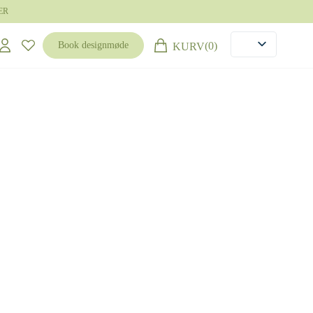
ER
(0)
Book designmøde
KURV