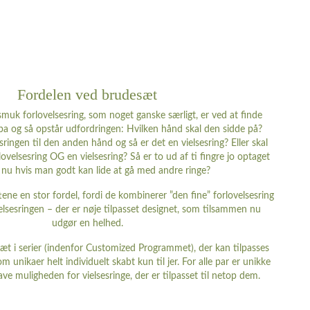
Fordelen ved brudesæt
muk forlovelsesring, som noget ganske særligt, er ved at finde
pa og så opstår udfordringen: Hvilken hånd skal den sidde på?
sringen til den anden hånd og så er det en vielsesring? Eller skal
velsesring OG en vielsesring? Så er to ud af ti fingre jo optaget
nu hvis man godt kan lide at gå med andre ringe?
ene en stor fordel, fordi de kombinerer ”den fine” forlovelsesring
vielsesringen – der er nøje tilpasset designet, som tilsammen nu
udgør en helhed.
æt i serier (indenfor Customized Programmet), der kan tilpasses
m unikaer helt individuelt skabt kun til jer. For alle par er unikke
ave muligheden for vielsesringe, der er tilpasset til netop dem.