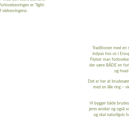
rlovelsesringen er ”light-
 vielsesringene.
Traditionen med en s
indpas hos os i Erou
Flytter man forlovelse
der være BÅDE en forlo
og hvad 
Det er her at brudesætt
med en lille ring – 
Vi bygger både brudes
jeres ønsker og også so
og skal naturligvis h