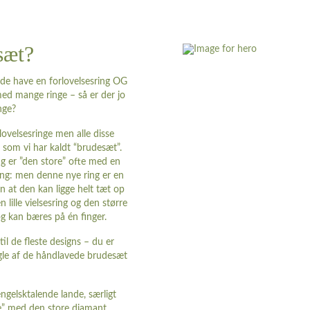
sæt?
åde have en forlovelsesring OG
med mange ringe – så er der jo
nge?
ovelsesringe men alle disse
 som vi har kaldt “brudesæt”.
ng er ”den store” ofte med en
 ring: men denne nye ring er en
an at den kan ligge helt tæt op
lille vielsesring og den større
og kan bæres på én finger.
l de fleste designs – du er
ogle af de håndlavede brudesæt
ngelsktalende lande, særligt
ne” med den store diamant.