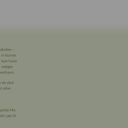
 hånden –
t vi kunne
r kan have
n vælger.
øbenhavn.
 de skal
t eller
mplete Me
kt sæt til