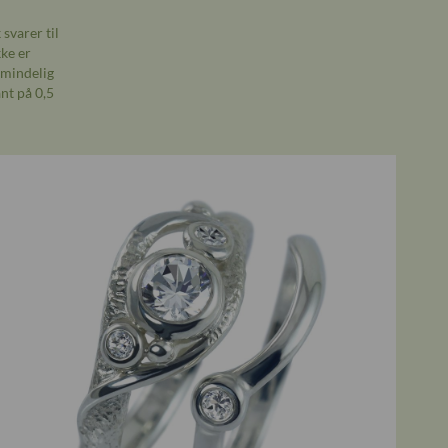
svarer til
kke er
lmindelig
nt på 0,5