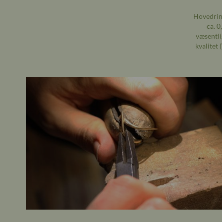
Hovedring
ca. 0
væsentli
kvalitet