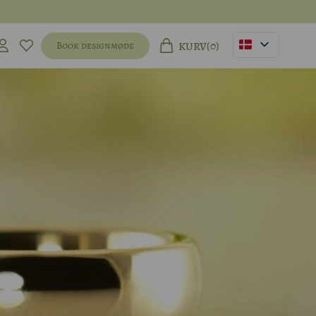
(0)
Book designmøde
KURV