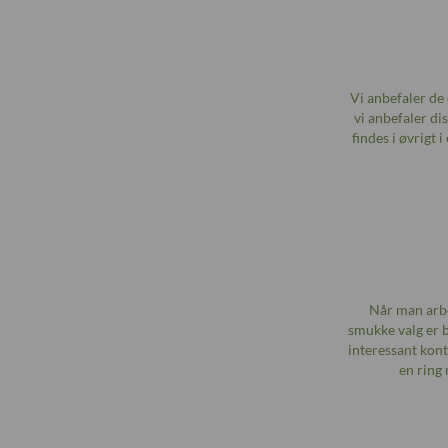
Vi anbefaler de
vi anbefaler dis
findes i øvrigt
Når man arbe
smukke valg er b
interessant kont
en ring