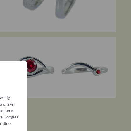
sonlig
du ønsker
cceptere
ra
Googles
r dine