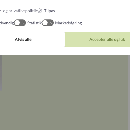
- og privatlivspolitik
Tilpas
dvendig
Statistik
Markedsføring
Afvis alle
Accepter alle og luk