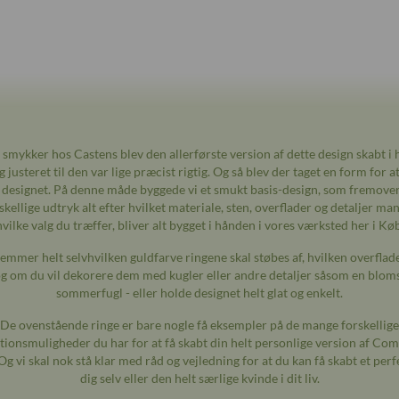
 smykker hos Castens blev den allerførste version af dette design skabt i
 justeret til den var lige præcist rigtig. Og så blev der taget en form for a
designet. På denne måde byggede vi et smukt basis-design, som fremove
skellige udtryk alt efter hvilket materiale, sten, overflader og detaljer ma
vilke valg du træffer, bliver alt bygget i hånden i vores værksted her i K
emmer helt selvhvilken guldfarve ringene skal støbes af, hvilken overflade
g om du vil dekorere dem med kugler eller andre detaljer såsom en bloms
sommerfugl - eller holde designet helt glat og enkelt.
De ovenstående ringe er bare nogle få eksempler på de mange forskellige
ionsmuligheder du har for at få skabt din helt personlige version af Co
Og vi skal nok stå klar med råd og vejledning for at du kan få skabt et perfe
dig selv eller den helt særlige kvinde i dit liv.