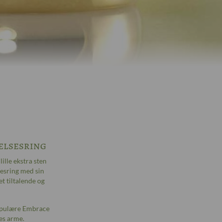
velsesring
ille ekstra sten
sesring med sin
t tiltalende og
populære Embrace
es arme.