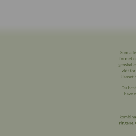
Som alle
formet og
genskabe 
vidt for
Uanset h
Du best
have o
kombinat
ringene. 