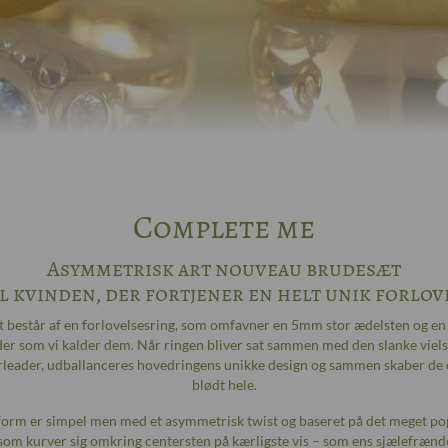
Complete me
Asymmetrisk art nouveau brudesæt
il kvinden, der fortjener en helt unik forlo
består af en forlovelsesring, som omfavner en 5mm stor ædelsten og en l
der som vi kalder dem. Når ringen bliver sat sammen med den slanke viel
erleader, udballanceres hovedringens unikke design og sammen skaber de e
blødt hele.
orm er simpel men med et asymmetrisk twist og baseret på det meget 
 som kurver sig omkring centersten på kærligste vis – som ens sjælefrænd