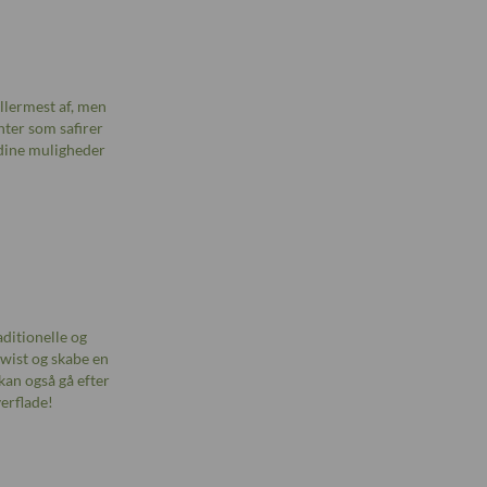
llermest af, men
anter som safirer
 dine muligheder
ditionelle og
twist og skabe en
kan også gå efter
erflade!