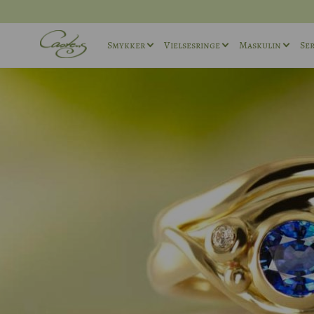
Smykker
Vielsesringe
Maskulin
Ser
Ringe
Vielsesringe sæt
Maskuline ø
Halskæder
Maskuline Vielsesringe
Maskuline r
Andet
Unika Vielsesringe
Manchetkna
Forlovelsesringe