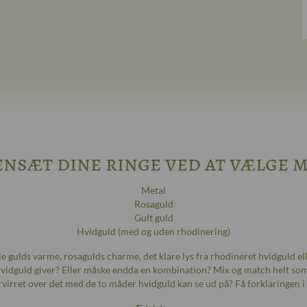
nsæt dine ringe ved at vælge m
Metal
Rosaguld
Gult guld
Hvidguld (med og uden rhodinering)
le gulds varme, rosagulds charme, det klare lys fra rhodineret hvidguld ell
hvidguld giver? Eller måske endda en kombination? Mix og match helt som 
rvirret over det med de to måder hvidguld kan se ud på? Få forklaringen i