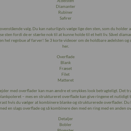
Ædelsten
Diamanter
Rubiner
Safirer
 ovenstående valg. Du kan naturligvis vælge lige den sten, som du holder a
se sten fordi de er stærke nok til at kunne holde til et helt liv. Såvel diam
 i en hel regnbue af farver! Se 3 korte videoer om de holdbare ædelsten og
her.
Overflade
Blank
Fræset
Filet
Matteret
jder med overflader kan man ændre et smykkes look betragteligt. Det tra
lankpoleret – mes en struktureret overflade kan give ringene et nutidigt 
rast hvis du vælger at kombinere blanke og strukturerede overflader. Du 
 med en slags overflade og så kombinere den med en ring med en anden ov
Detaljer
Bobler
Blomster