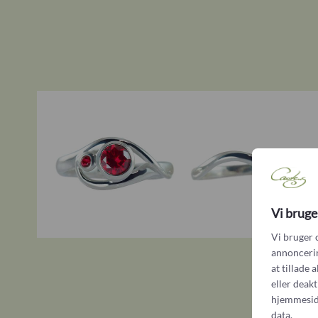
Vi bruge
Vi bruger 
annoncering
at tillade 
eller deak
hjemmesid
data.