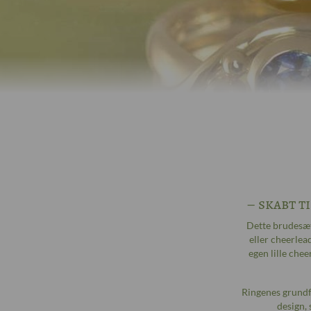
– skabt t
Dette brudesæt 
eller cheerlea
egen lille che
Ringenes grundf
design,