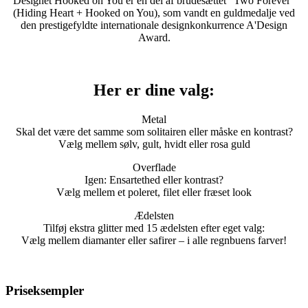
Designet Hooked on You er en del af brudesættet "Two Forever"
(Hiding Heart + Hooked on You), som vandt en guldmedalje ved
den prestigefyldte internationale designkonkurrence A'Design
Award.
Her er dine valg:
Metal
Skal det være det samme som solitairen eller måske en kontrast?
Vælg mellem sølv, gult, hvidt eller rosa guld
Overflade
Igen: Ensartethed eller kontrast?
Vælg mellem et poleret, filet eller fræset look
Ædelsten
Tilføj ekstra glitter med 15 ædelsten efter eget valg:
Vælg mellem diamanter eller safirer – i alle regnbuens farver!
Priseksempler