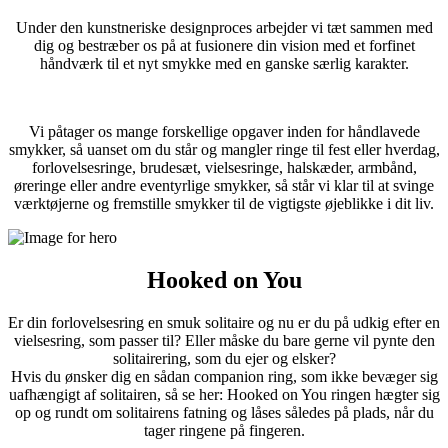
Under den kunstneriske designproces arbejder vi tæt sammen med
dig og bestræber os på at fusionere din vision med et forfinet
håndværk til et nyt smykke med en ganske særlig karakter.
Vi påtager os mange forskellige opgaver inden for håndlavede
smykker, så uanset om du står og mangler ringe til fest eller hverdag,
forlovelsesringe, brudesæt, vielsesringe, halskæder, armbånd,
øreringe eller andre eventyrlige smykker, så står vi klar til at svinge
værktøjerne og fremstille smykker til de vigtigste øjeblikke i dit liv.
Hooked on You
Er din forlovelsesring en smuk solitaire og nu er du på udkig efter en
vielsesring, som passer til? Eller måske du bare gerne vil pynte den
solitairering, som du ejer og elsker?
Hvis du ønsker dig en sådan companion ring, som ikke bevæger sig
uafhængigt af solitairen, så se her: Hooked on You ringen hægter sig
op og rundt om solitairens fatning og låses således på plads, når du
tager ringene på fingeren.