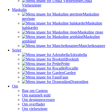
Unika
Vielsesringe
Maskulin
Maskuline
øreringe
Maskuline
halskæder
Maskuline ringe
Maskuline
armbånd
Manchetknapper
Serier
Adorabella
Bookish
Petite
Rocaille
Garden
Faun
Dragonling
Om
Bag om Castens
Om gammelt guld
Om designprocessen
Om overflader
Om vielsesringe