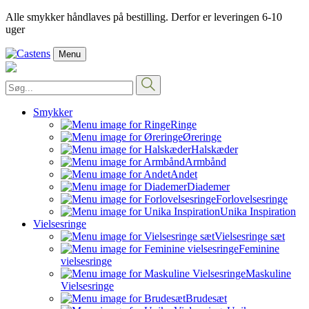
Alle smykker håndlaves på bestilling. Derfor er leveringen 6-10
uger
Menu
Smykker
Ringe
Øreringe
Halskæder
Armbånd
Andet
Diademer
Forlovelsesringe
Unika Inspiration
Vielsesringe
Vielsesringe sæt
Feminine
vielsesringe
Maskuline
Vielsesringe
Brudesæt