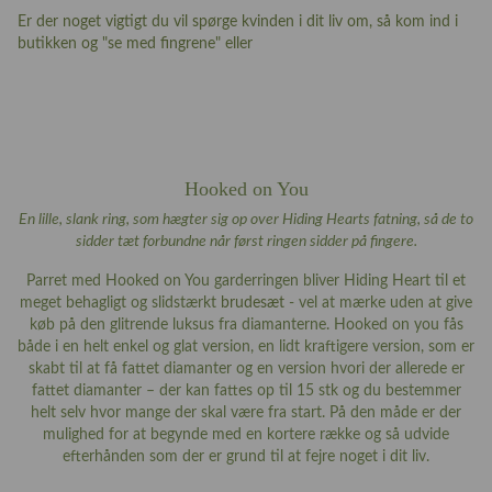
Er der noget vigtigt du vil spørge kvinden i dit liv om, så kom ind i
butikken og "se med fingrene" eller
Hooked on You
En lille, slank ring, som hægter sig op over Hiding Hearts fatning, så de to
sidder tæt forbundne når først ringen sidder på fingere.
Parret med Hooked on You garderringen bliver Hiding Heart til et
meget behagligt og slidstærkt
brudesæt
- vel at mærke uden at give
køb på den glitrende luksus fra diamanterne. Hooked on you fås
både i en helt enkel og glat version, en lidt kraftigere version, som er
skabt til at få fattet diamanter og en version hvori der allerede er
fattet diamanter – der kan fattes op til 15 stk og du bestemmer
helt selv hvor mange der skal være fra start. På den måde er der
mulighed for at begynde med en kortere række og så udvide
efterhånden som der er grund til at fejre noget i dit liv.