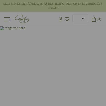
ALLE SMYKKER HÅNDLAVES PÅ BESTILLING. DERFOR ER LEVERINGEN 6-
10 UGER
(0)