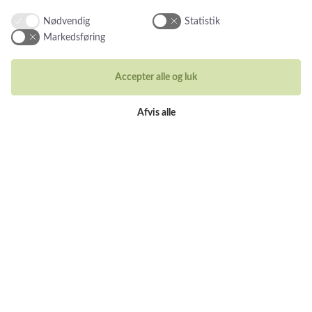
Din email adresse
Nødvendig
Statistik
Markedsføring
Accepter alle og luk
Kontakt
Afvis alle
Du kan kontakte vores kundeservice på:
Tlf +45 32 20 04 44
design@castens.com
Telefon & mail besvares I tidsrummet:
Tirsdag – Fredag: 10.00 – 17.00
Lørdag: 11:00 – 15:00
Handelsbetingelser
Cookiebetingelser og privatlivspolitik
Persondatapolitik