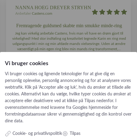
NANNA HOEG DREYER STRYHN
Anbefaler
Castens.com
Fremragende guldsmed skabte min smukke minde-ring
Jeg kan virkelig anbefale Castens, hvis man vil have en drøm gjort til
virkelighed! Med stor indføling og kreativitet tegnede Karin en ring med
udgangspunkt i min og min afdøde mands vielsesringe. Uden at ændre
væsentligt på min egen ring blev min mands ring transformeret,...
Vi bruger cookies
Vi bruger cookies og lignende teknologier for at give dig en
personlig oplevelse, personlig annoncering og for at analysere vores
webtrafik. Klik på 'Accepter alle og luk', hvis du ønsker at tillade alle
cookies. Alternativt kan du vælge, hvilke typer cookies du ønsker at
acceptere eller deaktivere ved at klikke på Tilpas nedenfor. I
overensstemmelse med kravene fra
Googles hjemmeside for
forretningsdataansvar
sikrer vi gennemsigtighed og din kontrol over
Tilmeld nyhedsbrev
dine data.
Nye smykker og historier fra guldsmedens arbejdsbord
Cookie- og privatlivspolitik
Tilpas