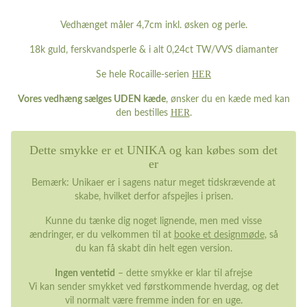
Vedhænget måler 4,7cm inkl. øsken og perle.
18k guld, ferskvandsperle & i alt 0,24ct TW/VVS diamanter
HER
Se hele Rocaille-serien
Vores vedhæng sælges UDEN kæde
, ønsker du en kæde med kan
HER
den bestilles
.
Dette smykke er et UNIKA og kan købes som det
er
Bemærk: Unikaer er i sagens natur meget tidskrævende at
skabe, hvilket derfor afspejles i prisen.
Kunne du tænke dig noget lignende, men med visse
ændringer, er du velkommen til at
booke et designmøde
, så
du kan få skabt din helt egen version.
Ingen ventetid
– dette smykke er klar til afrejse
Vi kan sender smykket ved førstkommende hverdag, og det
vil normalt være fremme inden for en uge.