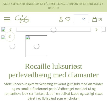
ALLE SMYKKER HÅNDLAVES PÅ BESTILLING. DERFOR ER LEVERINGEN 6-
10 UGER
(0)
Rocaille luksuriøst
perlevedhæng med diamanter
Stort Rococo-inspireret vedhæng af varmt gult guld med diamanter
og en smuk dråbeformet perle. Vedhænget med det rå og
romantiske look ser fantastisk ud i en delikat kæde og særligt sexet
båret i et fløjlsbånd som en choker!