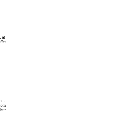
, at
ffet
it.
 som
 hun