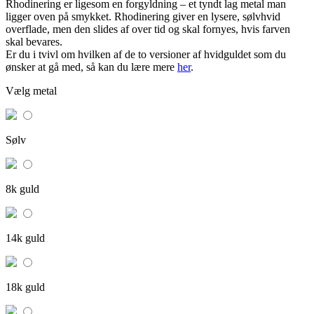
Rhodinering er ligesom en forgyldning – et tyndt lag metal man
ligger oven på smykket. Rhodinering giver en lysere, sølvhvid
overflade, men den slides af over tid og skal fornyes, hvis farven
skal bevares.
Er du i tvivl om hvilken af de to versioner af hvidguldet som du
ønsker at gå med, så kan du lære mere
her
.
Vælg metal
Sølv
8k guld
14k guld
18k guld