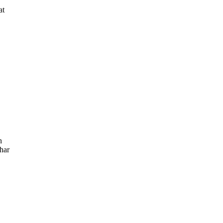
at
n
 har