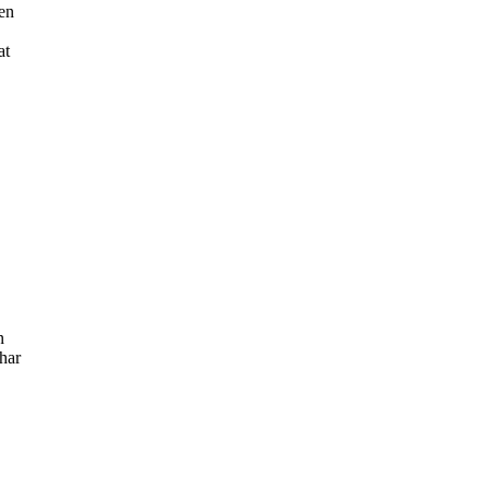
 en
at
n
 har