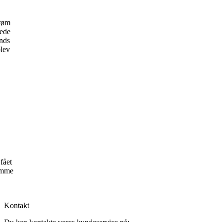
drøm
nede
nds
blev
fået
ramme
Kontakt