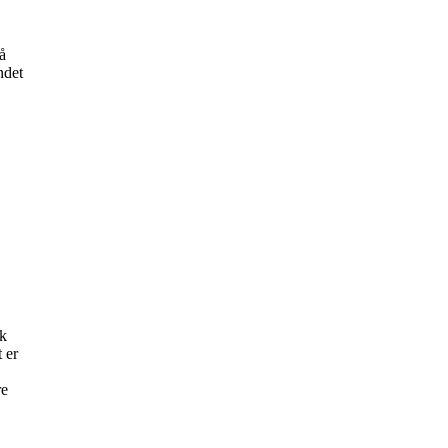
å
ndet
sk
 er
re