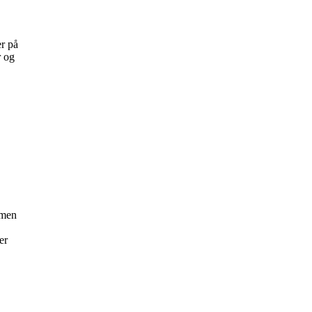
er på
r og
mmen
er