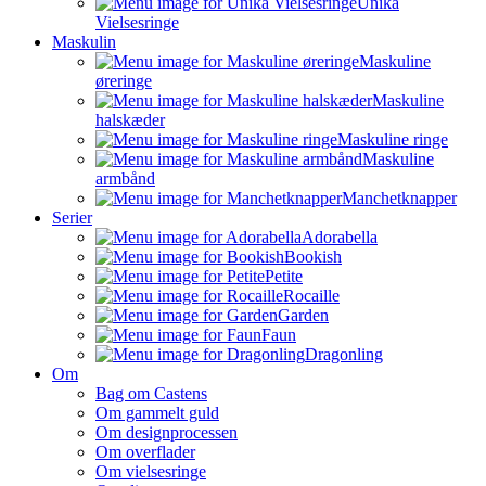
Unika
Vielsesringe
Maskulin
Maskuline
øreringe
Maskuline
halskæder
Maskuline ringe
Maskuline
armbånd
Manchetknapper
Serier
Adorabella
Bookish
Petite
Rocaille
Garden
Faun
Dragonling
Om
Bag om Castens
Om gammelt guld
Om designprocessen
Om overflader
Om vielsesringe