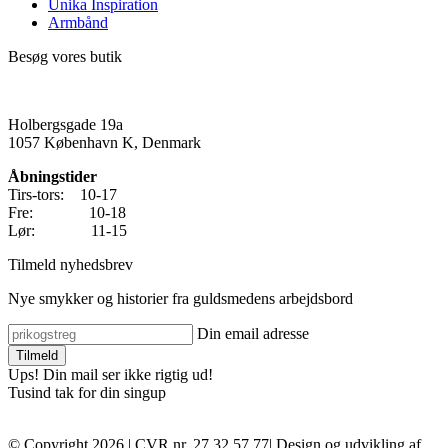
Unika Inspiration
Armbånd
Besøg vores butik
Holbergsgade 19a
1057 København K, Denmark
Åbningstider
Tirs-tors: 10-17
Fre: 10-18
Lør: 11-15
Tilmeld nyhedsbrev
Nye smykker og historier fra guldsmedens arbejdsbord
Din email adresse
Ups! Din mail ser ikke rigtig ud!
Tusind tak for din singup
© Copyright 2026 | CVR nr. 27 32 57 77| Design og udvikling af