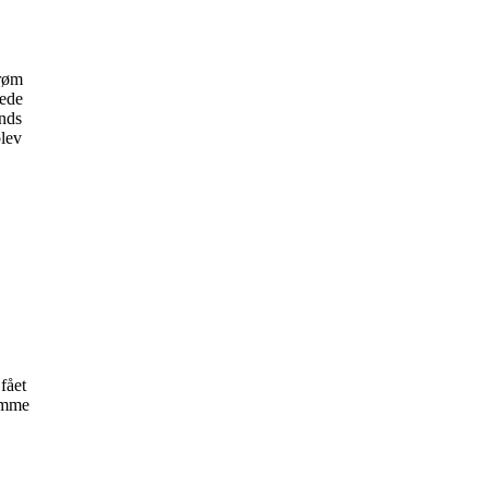
drøm
nede
nds
blev
fået
ramme