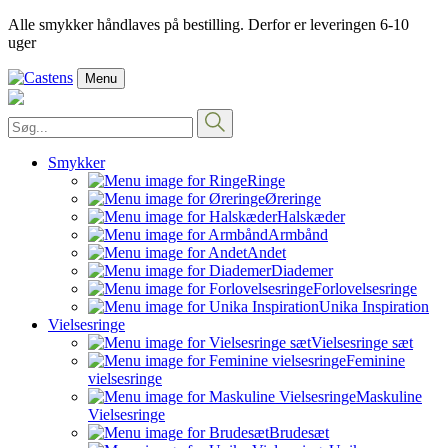
Alle smykker håndlaves på bestilling. Derfor er leveringen 6-10
uger
Menu
Smykker
Ringe
Øreringe
Halskæder
Armbånd
Andet
Diademer
Forlovelsesringe
Unika Inspiration
Vielsesringe
Vielsesringe sæt
Feminine
vielsesringe
Maskuline
Vielsesringe
Brudesæt