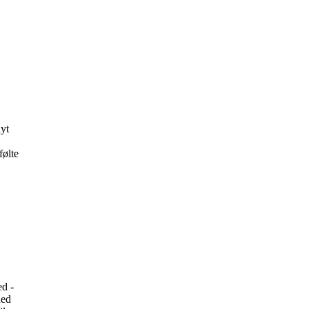
nyt
følte
ed -
hed