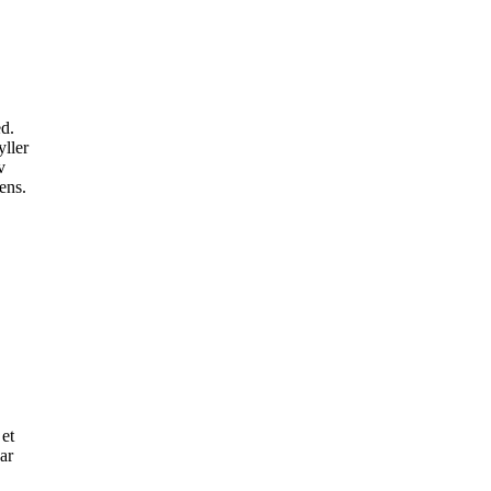
ed.
yller
v
ens.
 et
har