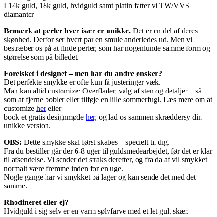
I 14k guld, 18k guld, hvidguld samt platin fatter vi TW/VVS
diamanter
Bemærk at perler hver især er unikke.
Det er en del af deres
skønhed. Derfor ser hvert par en smule anderledes ud. Men vi
bestræber os på at finde perler, som har nogenlunde samme form og
størrelse som på billedet.
Forelsket i designet – men har du andre ønsker?
Det perfekte smykke er ofte kun få justeringer væk.
Man kan altid customize: Overflader, valg af sten og detaljer – så
som at fjerne bobler eller tilføje en lille sommerfugl. Læs mere om at
customize
her
eller
book et gratis designmøde
her,
og lad os sammen skræddersy din
unikke version.
OBS:
Dette smykke skal først skabes – specielt til dig.
Fra du bestiller går der 6-8 uger til guldsmedearbejdet, før det er klar
til afsendelse. Vi sender det straks derefter, og fra da af vil smykket
normalt være fremme inden for en uge.
Nogle gange har vi smykket på lager og kan sende det med det
samme.
Rhodineret eller ej?
Hvidguld i sig selv er en varm sølvfarve med et let gult skær.