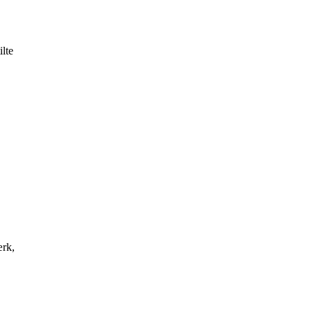
ilte
ærk,