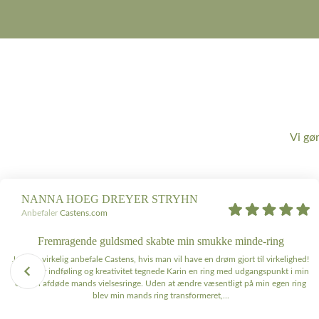
Vi gø
NANNA HOEG DREYER STRYHN
Anbefaler
Castens.com
Fremragende guldsmed skabte min smukke minde-ring
Jeg kan virkelig anbefale Castens, hvis man vil have en drøm gjort til virkelighed!
Med stor indføling og kreativitet tegnede Karin en ring med udgangspunkt i min
og min afdøde mands vielsesringe. Uden at ændre væsentligt på min egen ring
blev min mands ring transformeret,...