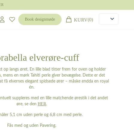
ER
(0)
Book designmøde
KURV
rabella elverøre-cuff
 op langs øret. En lille blad titter frem for oven og holder
ds, mens en mørk Tahiti perle giver bevægelse. Dette er det
t få elvernes elegant spidsede ører – måske endda en royal
én.
ntuelt suppleres med en lille matchende ørestik i det andet
HER
øre, se den
.
åler 5,1 cm uden perle og 6,8 cm med perle.
Fås med og uden Pavering.