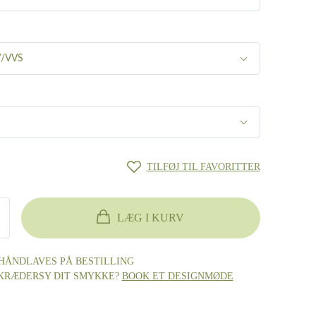
W/VVS
W/VVS
SI
TILFØJ TIL FAVORITTER
4ct TW/VVS
ct W/Si
LÆG I KURV
hvidguld
designmøde
designmøde
HÅNDLAVES PÅ BESTILLING
SKRÆDERSY DIT SMYKKE?
BOOK ET DESIGNMØDE