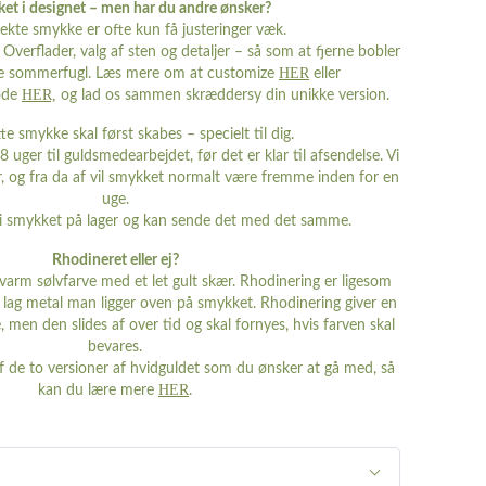
ket i designet – men har du andre ønsker?
ekte smykke er ofte kun få justeringer væk.
Overflader, valg af sten og detaljer – så som at fjerne bobler
HER
 lille sommerfugl. Læs mere om at customize
eller
HER,
øde
og lad os sammen skræddersy din unikke version.
e smykke skal først skabes – specielt til dig.
8 uger til guldsmedearbejdet, før det er klar til afsendelse. Vi
r, og fra da af vil smykket normalt være fremme inden for en
uge.
i smykket på lager og kan sende det med det samme.
Rhodineret eller ej?
n varm sølvfarve med et let gult skær. Rhodinering er ligesom
t lag metal man ligger oven på smykket. Rhodinering giver en
e, men den slides af over tid og skal fornyes, hvis farven skal
bevares.
af de to versioner af hvidguldet som du ønsker at gå med, så
HER
kan du lære mere
.