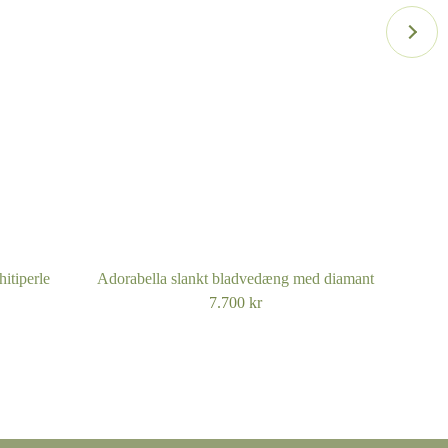
designmøde
hitiperle
Adorabella slankt bladvedæng med diamant
7.700
kr