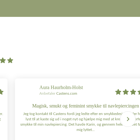
Aura Haurholm-Holst
Anbefaler
Castens.com
Magisk, smukt og feminint smykke til navlepiercingen
r.
Jeg tog kontakt til Castens fordi jeg ledte efter en smykkedesigner, der 
g
lyst til at kaste sig ud i noget nyt og hjælpe mig med at kreere det perf
smykke til min navlepiercing. Det havde Karin, og gennem hele forløbet fø
mig lyttet...