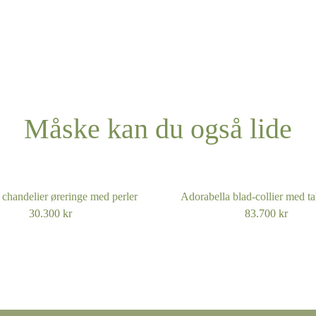
Andet?Other?
Book 
Måske kan du også lide
 chandelier øreringe med perler
Adorabella blad-collier med ta
30.300
kr
83.700
kr