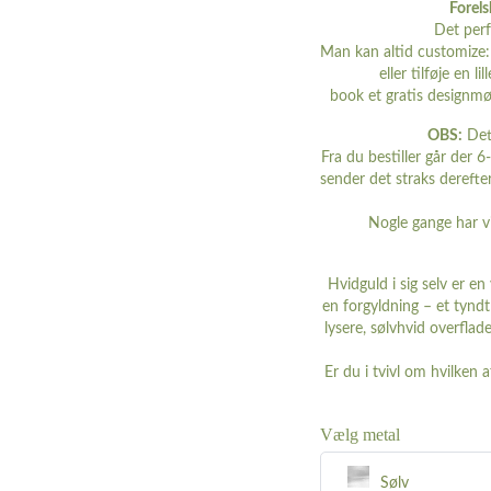
Forels
Det perf
Man kan altid customize: 
eller tilføje en
book et gratis designm
OBS:
Dett
Fra du bestiller går der 6-
sender det straks derefte
Nogle gange har v
Hvidguld i sig selv er e
en forgyldning – et tynd
lysere, sølvhvid overflad
Er du i tvivl om hvilken 
Vælg metal
Sølv