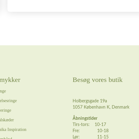
mykker
Besøg vores butik
nge
elsesringe
Holbergsgade 19a
1057 København K, Denmark
eringe
Åbningstider
lskæder
Tirs-tors: 10-17
ika Inspiration
Fre: 10-18
Lør: 11-15