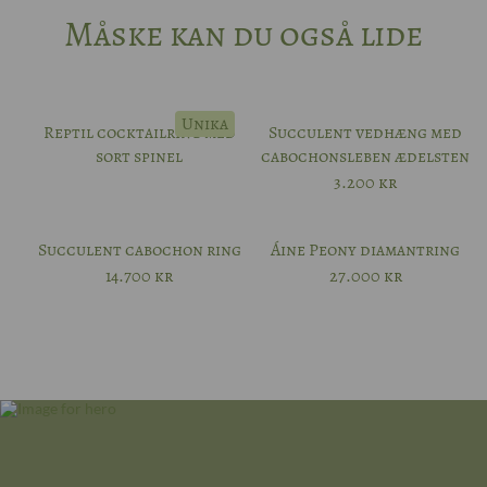
Måske kan du også lide
Unika
Reptil cocktailring med
Succulent vedhæng med
sort spinel
cabochonsleben ædelsten
3.200
kr
Succulent cabochon ring
Áine Peony diamantring
14.700
kr
27.000
kr