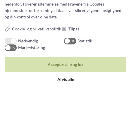
Smykker
nedenfor. I overensstemmelse med kravene fra
Googles
hjemmeside for forretningsdataansvar
sikrer vi gennemsigtighed
Ringe
og din kontrol over dine data.
Vielsesringe
Cookie- og privatlivspolitik
Tilpas
Øreringe
Nødvendig
Statistik
Halskæder
Markedsføring
Unika Inspiration
Armbånd
Accepter alle og luk
Afvis alle
Besøg vores butik
Holbergsgade 19a