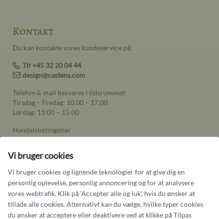
Kontakt
Du kan kontakte vores kundeservice på:
Tlf +45 32 20 04 44
design@castens.com
Telefon & mail besvares I tidsrummet:
Tirsdag – Fredag: 10.00 – 17.00
Lørdag: 11:00 – 15:00
Handelsbetingelser
Cookiebetingelser og privatlivspolitik
Vi bruger cookies
Persondatapolitik
Vi bruger cookies og lignende teknologier for at give dig en
personlig oplevelse, personlig annoncering og for at analysere
vores webtrafik. Klik på 'Accepter alle og luk', hvis du ønsker at
tillade alle cookies. Alternativt kan du vælge, hvilke typer cookies
du ønsker at acceptere eller deaktivere ved at klikke på Tilpas