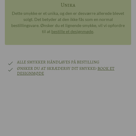
Unika
Dette smykke er et unika, og den er desværre allerede blevet
solgt. Det betyder at den ikke fås som en normal
bestillingsvare. Ønsker du et lignende smykke, vil vi opfordre
til at
bestille et designmøde
.
ALLE SMYKKER HÅNDLAVES PÅ BESTILLING
ØNSKER DU AT SKRÆDERSY DIT SMYKKE?
BOOK ET
DESIGNMØDE