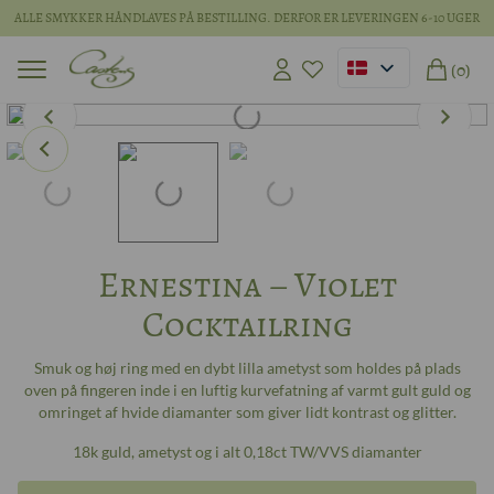
ALLE SMYKKER HÅNDLAVES PÅ BESTILLING. DERFOR ER LEVERINGEN 6-10 UGER
(0)
Ernestina – Violet
Cocktailring
Smuk og høj ring med en dybt lilla ametyst som holdes på plads
oven på fingeren inde i en luftig kurvefatning af varmt gult guld og
omringet af hvide diamanter som giver lidt kontrast og glitter.
18k guld, ametyst og i alt 0,18ct TW/VVS diamanter