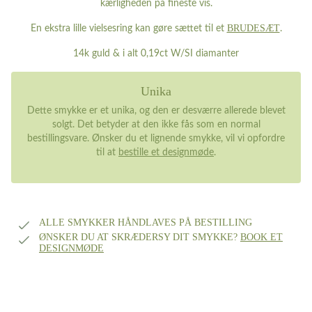
kærligheden på fineste vis.
BRUDESÆT
En ekstra lille vielsesring kan gøre sættet til et
.
14k guld & i alt 0,19ct W/SI diamanter
Unika
Dette smykke er et unika, og den er desværre allerede blevet
solgt. Det betyder at den ikke fås som en normal
bestillingsvare. Ønsker du et lignende smykke, vil vi opfordre
til at
bestille et designmøde
.
ALLE SMYKKER HÅNDLAVES PÅ BESTILLING
ØNSKER DU AT SKRÆDERSY DIT SMYKKE?
BOOK ET
DESIGNMØDE