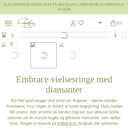
ALLE SMYKKER HÅNDLAVES PÅ BESTILLING. DERFOR ER LEVERINGEN 6-
10 UGER
(0)
Embrace vielsesringe med
diamanter
Råt filet guld smyger sine arme om fingeren – blanke detaljer
fremhæver, hvor ringen er bristet af lutter begejstring. Hans holder
lidt endnu, men armene på hendes ring kan kun akkurat holde
sammen på de muntre kugler og glitrende diamanter, som vælter
EMBRACE
frem. Ringen er baseret på
designet, der omfavner