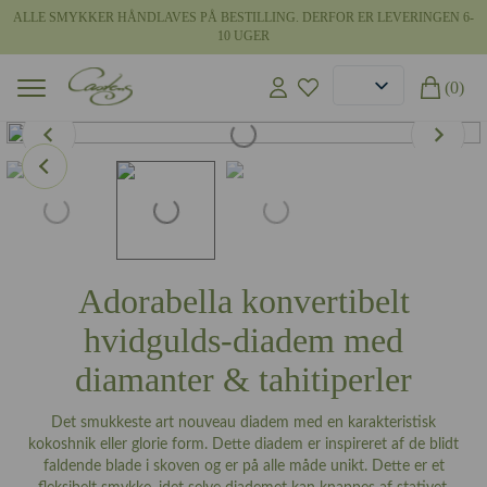
ALLE SMYKKER HÅNDLAVES PÅ BESTILLING. DERFOR ER LEVERINGEN 6-
10 UGER
(0)
Adorabella konvertibelt
hvidgulds-diadem med
diamanter & tahitiperler
Det smukkeste art nouveau diadem med en karakteristisk
kokoshnik eller glorie form. Dette diadem er inspireret af de blidt
faldende blade i skoven og er på alle måde unikt. Dette er et