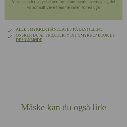
Vi kan sender smykket ved førstkommende hverdag, og det
vil normalt være fremme inden for en uge.
ALLE SMYKKER HÅNDLAVES PÅ BESTILLING
ØNSKER DU AT SKRÆDERSY DIT SMYKKE?
BOOK ET
DESIGNMØDE
Måske kan du også lide