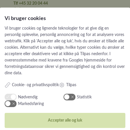
Tlf +45 32 20 04 44
design@castens.com
Vi bruger cookies
Telefon & mail besvares I tidsrummet:
Tirsdag – Fredag: 10.00 – 17.00
Vi bruger cookies og lignende teknologier for at give dig en
Lørdag: 11:00 – 15:00
personlig oplevelse, personlig annoncering og for at analysere vores
webtrafik. Klik på 'Accepter alle og luk', hvis du ønsker at tillade alle
Handelsbetingelser
cookies. Alternativt kan du vælge, hvilke typer cookies du ønsker at
Cookiebetingelser og privatlivspolitik
acceptere eller deaktivere ved at klikke på Tilpas nedenfor. I
overensstemmelse med kravene fra
Googles hjemmeside for
Persondatapolitik
forretningsdataansvar
sikrer vi gennemsigtighed og din kontrol over
dine data.
Cookie- og privatlivspolitik
Tilpas
Smykker
Nødvendig
Statistik
Markedsføring
Ringe
Vielsesringe
Accepter alle og luk
Øreringe