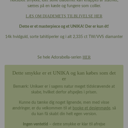
fleksibelt smykke, idet selve diademet kan knappes af stativet,
sættes på en kæde og fungere som collier.
LÆS OM DIADEMETS TILBLIVELSE HER
Dette er et masterpiece og et UNIKA! Der er kun ét!
14k hvidguld, sorte tahitiperler og i alt 2,335 ct TW/VVS diamanter
HER
Se hele Adorabella-serien
Dette smykke er et UNIKA og kan købes som det
er
Bemærk: Unikaer er i sagens natur meget tidskrævende at
skabe, hvilket derfor afspejles i prisen.
Kunne du tænke dig noget lignende, men med visse
ændringer, er du velkommen til at
booke et designmøde
, så
du kan få skabt din helt egen version.
Ingen ventetid
– dette smykke er klar til afrejse