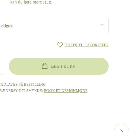
HER
kan du lære mere
.
hvidguld
TILFØJ TIL FAVORITTER
LÆG I KURV
NDLAVES PÅ BESTILLING
KRÆDERSY DIT SMYKKE?
BOOK ET DESIGNMØDE
hvidguld