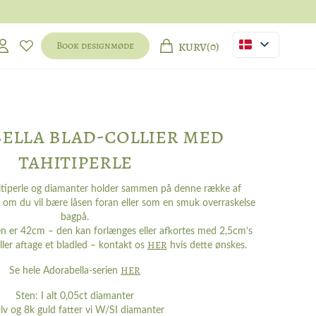
(0)
Book designmøde
KURV
ella blad-collier med
tahitiperle
itiperle og diamanter holder sammen på denne række af
v om du vil bære låsen foran eller som en smuk overraskelse
bagpå.
n er 42cm – den kan forlænges eller afkortes med 2,5cm’s
HER
 eller aftage et bladled – kontakt os
hvis dette ønskes.
HER
Se hele Adorabella-serien
Sten: I alt 0,05ct diamanter
ølv og 8k guld fatter vi W/SI diamanter