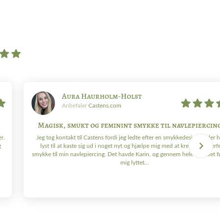
Aura Haurholm-Holst
Anbefaler
Castens.com
Magisk, smukt og feminint smykke til navlepiercin
r.
Jeg tog kontakt til Castens fordi jeg ledte efter en smykkedesigner, der 
g
lyst til at kaste sig ud i noget nyt og hjælpe mig med at kreere det perf
smykke til min navlepiercing. Det havde Karin, og gennem hele forløbet fø
mig lyttet...