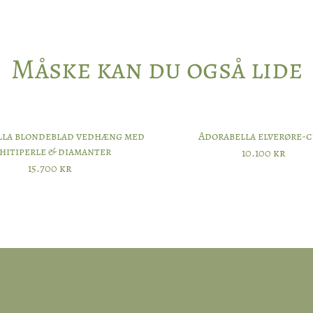
Platin
Måske kan du også lide
Andet?Other?
Book 
lla blondeblad vedhæng med
Adorabella elverøre-c
hitiperle & diamanter
10.100
kr
15.700
kr