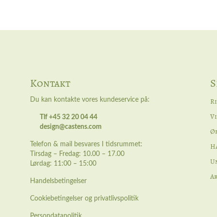
Kontakt
S
Du kan kontakte vores kundeservice på:
R
Vi
Tlf +45 32 20 04 44
design@castens.com
Ø
Telefon & mail besvares I tidsrummet:
H
Tirsdag – Fredag: 10.00 – 17.00
Un
Lørdag: 11:00 – 15:00
A
Handelsbetingelser
Cookiebetingelser og privatlivspolitik
Persondatapolitik