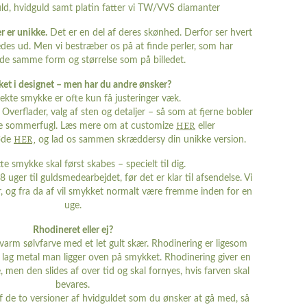
uld, hvidguld samt platin fatter vi TW/VVS diamanter
r er unikke.
Det er en del af deres skønhed. Derfor ser hvert
des ud. Men vi bestræber os på at finde perler, som har
e samme form og størrelse som på billedet.
ket i designet – men har du andre ønsker?
ekte smykke er ofte kun få justeringer væk.
Overflader, valg af sten og detaljer – så som at fjerne bobler
HER
 lille sommerfugl. Læs mere om at customize
eller
HER,
øde
og lad os sammen skræddersy din unikke version.
e smykke skal først skabes – specielt til dig.
8 uger til guldsmedearbejdet, før det er klar til afsendelse. Vi
r, og fra da af vil smykket normalt være fremme inden for en
uge.
Rhodineret eller ej?
n varm sølvfarve med et let gult skær. Rhodinering er ligesom
t lag metal man ligger oven på smykket. Rhodinering giver en
e, men den slides af over tid og skal fornyes, hvis farven skal
bevares.
af de to versioner af hvidguldet som du ønsker at gå med, så