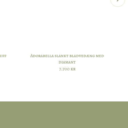
designmøde
uff
Adorabella slankt bladvedæng med
diamant
7.700
kr