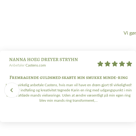
Vi gø
NANNA HOEG DREYER STRYHN
Anbefaler
Castens.com
Fremragende guldsmed skabte min smukke minde-ring
Jeg kan virkelig anbefale Castens, hvis man vil have en drøm gjort til virkelighed!
Med stor indføling og kreativitet tegnede Karin en ring med udgangspunkt i min
og min afdøde mands vielsesringe. Uden at ændre væsentligt på min egen ring
blev min mands ring transformeret,...