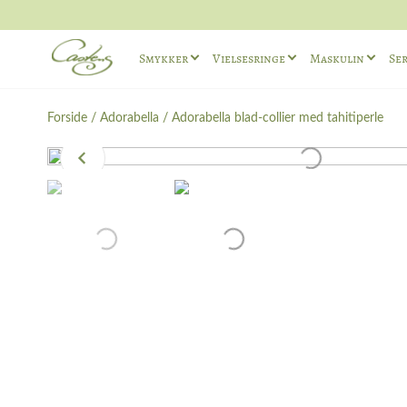
Smykker
Vielsesringe
Maskulin
Ser
Ringe
Vielsesringe sæt
Maskuline ø
Forside
/
Adorabella
/ Adorabella blad-collier med tahitiperle
Halskæder
Maskuline Vielsesringe
Maskuline r
Andet
Unika Vielsesringe
Manchetkna
Forlovelsesringe