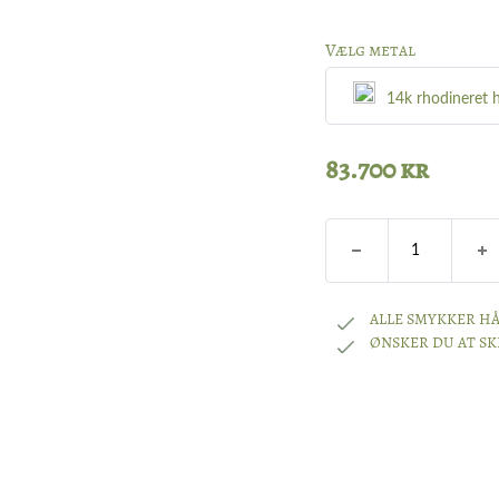
Vælg metal
14k rhodineret 
Sølv
83.700
kr
8k guld
14k guld
ALLE SMYKKER HÅ
ØNSKER DU AT S
18k guld
14k hvidguld
14k rhodineret 