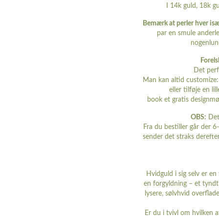
I 14k guld, 18k g
Bemærk at perler hver isæ
par en smule anderle
nogenlund
Forels
Det perf
Man kan altid customize: 
eller tilføje en
book et gratis designm
OBS:
Dett
Fra du bestiller går der 6-
sender det straks derefte
Hvidguld i sig selv er e
en forgyldning – et tynd
lysere, sølvhvid overflad
Er du i tvivl om hvilken 