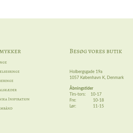
mykker
Besøg vores butik
inge
elsesringe
Holbergsgade 19a
1057 København K, Denmark
reringe
Åbningstider
alskæder
Tirs-tors: 10-17
ika Inspiration
Fre: 10-18
Lør: 11-15
rmbånd