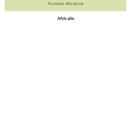
Ringe
Accepter alle og luk
Vielsesringe
Afvis alle
Øreringe
Halskæder
Unika Inspiration
Armbånd
Besøg vores butik
Holbergsgade 19a
1057 København K, Denmark
Åbningstider