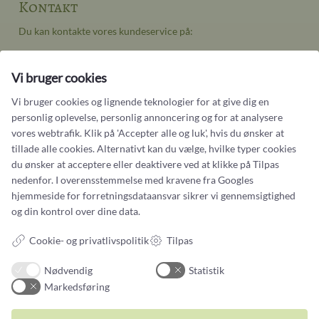
Kontakt
Du kan kontakte vores kundeservice på:
Tlf +45 32 20 04 44
design@castens.com
Vi bruger cookies
Telefon & mail besvares I tidsrummet:
Vi bruger cookies og lignende teknologier for at give dig en
Tirsdag – Fredag: 10.00 – 17.00
personlig oplevelse, personlig annoncering og for at analysere
Lørdag: 11:00 – 15:00
vores webtrafik. Klik på 'Accepter alle og luk', hvis du ønsker at
tillade alle cookies. Alternativt kan du vælge, hvilke typer cookies
Handelsbetingelser
du ønsker at acceptere eller deaktivere ved at klikke på Tilpas
Cookiebetingelser og privatlivspolitik
nedenfor. I overensstemmelse med kravene fra
Googles
hjemmeside for forretningsdataansvar
sikrer vi gennemsigtighed
Persondatapolitik
og din kontrol over dine data.
Cookie- og privatlivspolitik
Tilpas
Nødvendig
Statistik
Markedsføring
Smykker