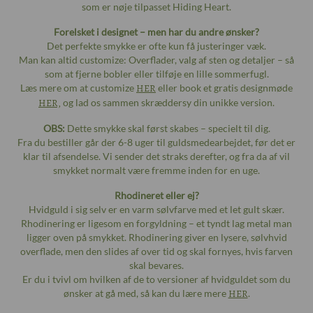
som er nøje tilpasset Hiding Heart.
Forelsket i designet – men har du andre ønsker?
Det perfekte smykke er ofte kun få justeringer væk.
Man kan altid customize: Overflader, valg af sten og detaljer – så
som at fjerne bobler eller tilføje en lille sommerfugl.
Læs mere om at customize
HER
eller book et gratis designmøde
HER,
og lad os sammen skræddersy din unikke version.
OBS:
Dette smykke skal først skabes – specielt til dig.
Fra du bestiller går der 6-8 uger til guldsmedearbejdet, før det er
klar til afsendelse. Vi sender det straks derefter, og fra da af vil
smykket normalt være fremme inden for en uge.
Rhodineret eller ej?
Hvidguld i sig selv er en varm sølvfarve med et let gult skær.
Rhodinering er ligesom en forgyldning – et tyndt lag metal man
ligger oven på smykket. Rhodinering giver en lysere, sølvhvid
overflade, men den slides af over tid og skal fornyes, hvis farven
skal bevares.
Er du i tvivl om hvilken af de to versioner af hvidguldet som du
ønsker at gå med, så kan du lære mere
HER
.