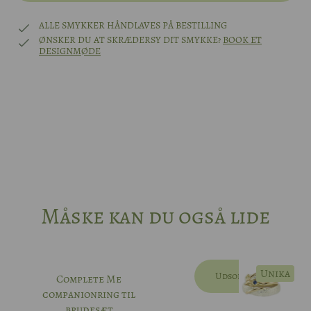
49
Platin
ALLE SMYKKER HÅNDLAVES PÅ BESTILLING
0,75ct (5,8mm) W/SI
ØNSKER DU AT SKRÆDERSY DIT SMYKKE?
BOOK ET
DESIGNMØDE
Andet?Other?
50
Book designmøde
Andet?Other?
Book designmøde
51
52
53
Måske kan du også lide
54
55
Unika
Udsolgt
Complete Me
companionring til
56
brudesæt