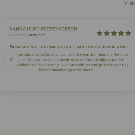
Vi g
NANNA HOEG DREYER STRYHN
Anbefaler
Castens.com
Fremragende guldsmed skabte min smukke minde-ring
Jeg kan virkelig anbefale Castens, hvis man vil have en drøm gjort til virkelighed!
Med stor indføling og kreativitet tegnede Karin en ring med udgangspunkt i min
og min afdøde mands vielsesringe. Uden at ændre væsentligt på min egen ring
blev min mands ring transformeret,...