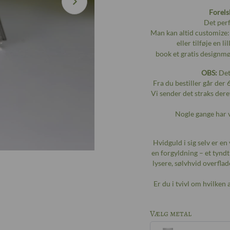
Forels
Det perf
Man kan altid customize: 
eller tilføje en 
book et gratis designm
OBS:
Dett
Fra du bestiller går der 
Vi sender det straks dere
Nogle gange har 
Hvidguld i sig selv er e
en forgyldning – et tynd
lysere, sølvhvid overflad
Er du i tvivl om hvilken
Vælg metal