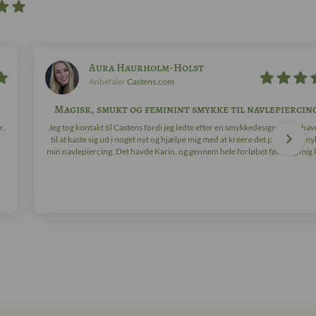
Aura Haurholm-Holst
Anbefaler
Castens.com
Magisk, smukt og feminint smykke til navlepiercin
r.
Jeg tog kontakt til Castens fordi jeg ledte efter en smykkedesigner, der hav
til at kaste sig ud i noget nyt og hjælpe mig med at kreere det perfekte smyk
min navlepiercing. Det havde Karin, og gennem hele forløbet følte jeg mig ly