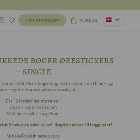
(0)
Book designmøde
KURV
ukkede bøger ørestickers
– single
elskeren. De lukkede bøger er ganske diskrete med blank ryg
ørner og struktureret på selve omslaget.
Fås i 2 forskellige størrelser:
Small – måler knap 6mm
Medium – måler knap 9mm
rfor 2 hvis du ønsker et sæt. Bøgerne passer til begge ører!
Se hele Bookish-serien
HER