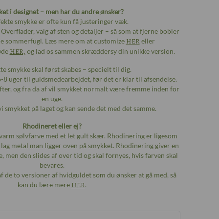
ket i designet – men har du andre ønsker?
ekte smykke er ofte kun få justeringer væk.
Overflader, valg af sten og detaljer – så som at fjerne bobler
lille sommerfugl. Læs mere om at customize
HER
eller
øde
HER,
og lad os sammen skræddersy din unikke version.
e smykke skal først skabes – specielt til dig.
6-8 uger til guldsmedearbejdet, før det er klar til afsendelse.
fter, og fra da af vil smykket normalt være fremme inden for
en uge.
vi smykket på laget og kan sende det med det samme.
Rhodineret eller ej?
n varm sølvfarve med et let gult skær. Rhodinering er ligesom
t lag metal man ligger oven på smykket. Rhodinering giver en
e, men den slides af over tid og skal fornyes, hvis farven skal
bevares.
 af de to versioner af hvidguldet som du ønsker at gå med, så
kan du lære mere
HER
.