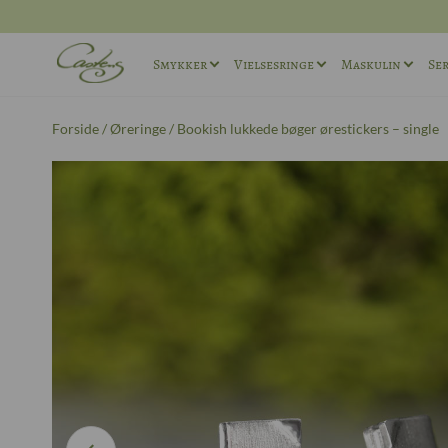
Smykker
Vielsesringe
Maskulin
Ser
Ringe
Vielsesringe sæt
Maskuline ø
Forside
/
Øreringe
/ Bookish lukkede bøger ørestickers – single
Halskæder
Maskuline Vielsesringe
Maskuline r
Andet
Unika Vielsesringe
Manchetkna
Forlovelsesringe