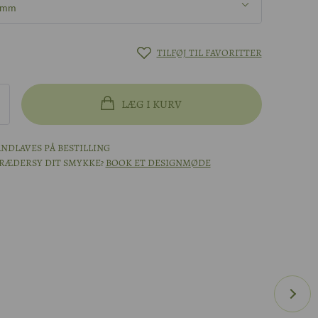
 9mm
m
TILFØJ TIL FAVORITTER
 9mm
LÆG I KURV
 6mm
NDLAVES PÅ BESTILLING
KRÆDERSY DIT SMYKKE?
BOOK ET DESIGNMØDE
 - 9mm
 - 6mm
um - 9mm
 - 6mm