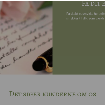
Få dit
Få skabt et smykke helt ef
smykker til dig, som værds
Det siger kunderne om os