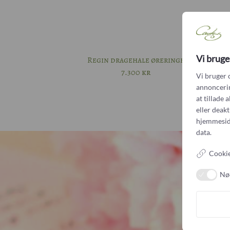
Vi bruge
Regin dragehale øreringe
7.300
kr
Vi bruger 
annoncering
at tillade 
eller deak
hjemmesid
data.
Cookie
Nø