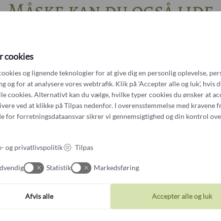
Måske kan du også lide
18k Guld Medi
14k Hvidguld S
r cookies
Bookish lukket bog vedhæng
1.000
kr
14k Hvidguld M
cookies og lignende teknologier for at give dig en personlig oplevelse, per
 og for at analysere vores webtrafik. Klik på 'Accepter alle og luk', hvis 
alle cookies. Alternativt kan du vælge, hvilke typer cookies du ønsker at a
14k Hvidguld R
tivere ved at klikke på Tilpas nedenfor. I overensstemmelse med kravene f
e for forretningsdataansvar
sikrer vi gennemsigtighed og din kontrol ove
14k Hvidguld R
- og privatlivspolitik
Tilpas
Platin Small - 
dvendig
Statistik
Markedsføring
Platin Medium 
Afvis alle
Accepter alle og luk
Andet?Other?
Book 