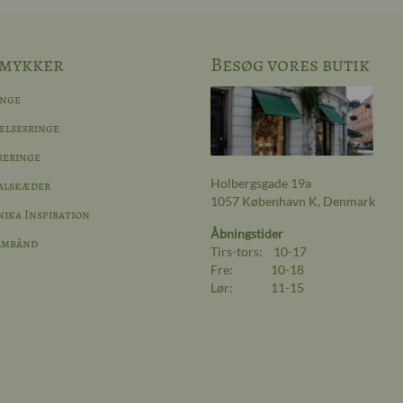
mykker
Besøg vores butik
inge
elsesringe
reringe
Holbergsgade 19a
alskæder
1057 København K, Denmark
ika Inspiration
Åbningstider
rmbånd
Tirs-tors: 10-17
Fre: 10-18
Lør: 11-15