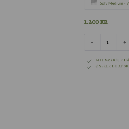
Sølv Medium -
Sølv Small - 6m
1.200
kr
Sølv Medium -
8k guld Small -
ALLE SMYKKER HÅ
ØNSKER DU AT S
8k guld Medium
14k Guld Small
14k Guld Medi
18k Guld Small