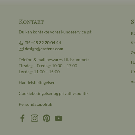
Kontakt
S
Du kan kontakte vores kundeservice på:
R
Tlf +45 32 20 04 44
Vi
design@castens.com
Ø
Telefon & mail besvares I tidsrummet:
H
Tirsdag – Fredag: 10.00 – 17.00
Lørdag: 11:00 – 15:00
Un
A
Handelsbetingelser
Cookiebetingelser og privatlivspolitik
Persondatapolitik