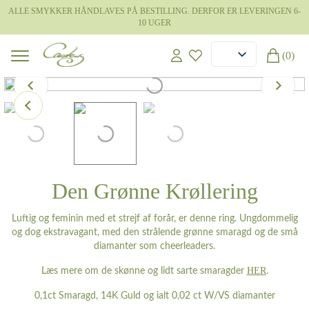
ALLE SMYKKER HÅNDLAVES PÅ BESTILLING. DERFOR ER LEVERINGEN 6-
10 UGER
(0)
Den Grønne Krøllering
Luftig og feminin med et strejf af forår, er denne ring. Ungdommelig
og dog ekstravagant, med den strålende grønne smaragd og de små
diamanter som cheerleaders.
HER
Læs mere om de skønne og lidt sarte smaragder
.
0,1ct Smaragd, 14K Guld og ialt 0,02 ct W/VS diamanter