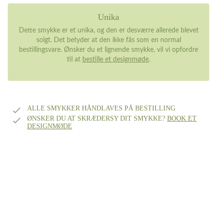
Unika
Dette smykke er et unika, og den er desværre allerede blevet
solgt. Det betyder at den ikke fås som en normal
bestillingsvare. Ønsker du et lignende smykke, vil vi opfordre
til at
bestille et designmøde
.
ALLE SMYKKER HÅNDLAVES PÅ BESTILLING
ØNSKER DU AT SKRÆDERSY DIT SMYKKE?
BOOK ET
DESIGNMØDE