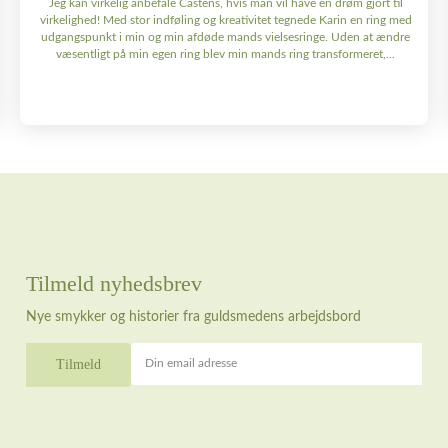
Jeg kan virkelig anbefale Castens, hvis man vil have en drøm gjort til
virkelighed! Med stor indføling og kreativitet tegnede Karin en ring med
udgangspunkt i min og min afdøde mands vielsesringe. Uden at ændre
væsentligt på min egen ring blev min mands ring transformeret,...
Tilmeld nyhedsbrev
Nye smykker og historier fra guldsmedens arbejdsbord
Din email adresse