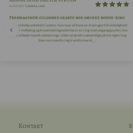
NANNA HOEG DREYER STRYHN
Anbefaler
Castens.com
Fremragende guldsmed skabte min smukke minde-ring
Jeg kan virkelig anbefale Castens, hvis man vil have en drøm gjort til virkelighed!
Med stor indføling og kreativitet tegnede Karin en ring med udgangspunkt i min
og min afdøde mands vielsesringe. Uden at ændre væsentligt på min egen ring
blev min mands ring transformeret,...
Kontakt
S