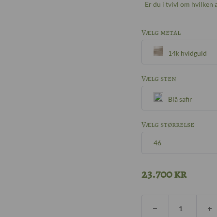
Er du i tvivl om hvilken
Vælg metal
14k hvidguld
Sølv
Vælg sten
Blå safir
8k guld
Blå safir
Vælg størrelse
14k guld
46
TW/VVS diaman
18k guld
46
23.700
kr
W/SI diamanter
14k hvidguld
47
Andet?Other?
Book 