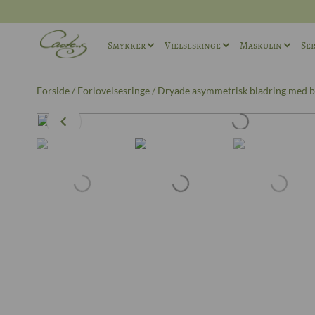
Smykker
Vielsesringe
Maskulin
Ser
Ringe
Vielsesringe sæt
Maskuline ø
Forside
/
Forlovelsesringe
/ Dryade asymmetrisk bladring med bl
Halskæder
Maskuline Vielsesringe
Maskuline r
Andet
Unika Vielsesringe
Manchetkna
Forlovelsesringe