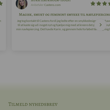
Aura Haurholm-Holst
Anbefaler
Castens.com
Magisk, smukt og feminint smykke til navlepiercin
r.
Jeg tog kontakt til Castens fordi jeg ledte efter en smykkedesigner, der hav
til at kaste sig ud i noget nyt og hjælpe mig med at kreere det perfekte smyk
min navlepiercing. Det havde Karin, og gennem hele forløbet følte jeg mig ly
Tilmeld nyhedsbrev