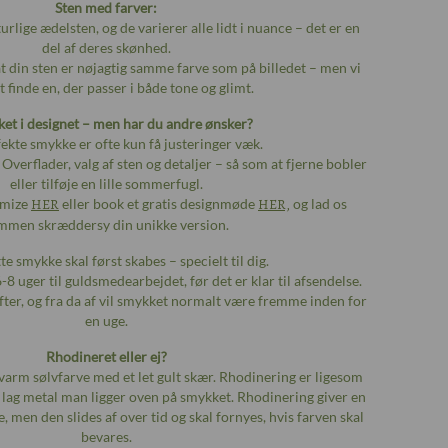
Sten med farver:
rlige ædelsten, og de varierer alle lidt i nuance – det er en
del af deres skønhed.
at din sten er nøjagtig samme farve som på billedet – men vi
t finde en, der passer i både tone og glimt.
ket i designet – men har du andre ønsker?
ekte smykke er ofte kun få justeringer væk.
Overflader, valg af sten og detaljer – så som at fjerne bobler
eller tilføje en lille sommerfugl.
omize
HER
eller book et gratis designmøde
HER,
og lad os
mmen skræddersy din unikke version.
e smykke skal først skabes – specielt til dig.
6-8 uger til guldsmedearbejdet, før det er klar til afsendelse.
fter, og fra da af vil smykket normalt være fremme inden for
en uge.
Rhodineret eller ej?
n varm sølvfarve med et let gult skær. Rhodinering er ligesom
t lag metal man ligger oven på smykket. Rhodinering giver en
e, men den slides af over tid og skal fornyes, hvis farven skal
bevares.