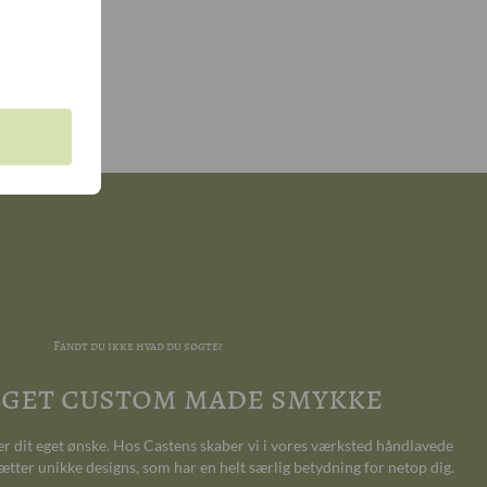
farvet
anter
Fandt du ikke hvad du søgte?
 eget custom made smykke
ter dit eget ønske. Hos Castens skaber vi i vores værksted håndlavede
ætter unikke designs, som har en helt særlig betydning for netop dig.