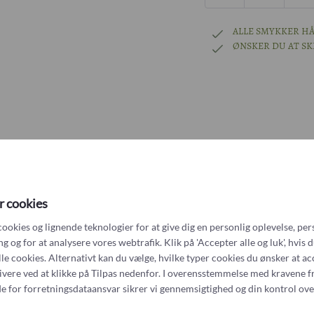
14k rhodineret 
48
ALLE SMYKKER HÅ
ØNSKER DU AT S
Platin
49
Andet?Other?
Book 
50
51
52
Måske kan du også lide
r cookies
53
cookies og lignende teknologier for at give dig en personlig oplevelse, per
 og for at analysere vores webtrafik. Klik på 'Accepter alle og luk', hvis 
alle cookies. Alternativt kan du vælge, hvilke typer cookies du ønsker at a
54
tivere ved at klikke på Tilpas nedenfor. I overensstemmelse med kravene f
Unika
Udsolgt
cocktailring med sort spinel
e for forretningsdataansvar
sikrer vi gennemsigtighed og din kontrol ove
55