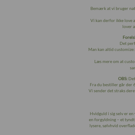
Bemærk at vi bruger natu
Vi kan derfor ikke love 
lover a
Forels
Det perf
Man kan altid customize: 
Læs mere om at cust
sa
OBS:
Dett
Fra du bestiller går der 
Vi sender det straks dere
Hvidguld i sig selv er e
en forgyldning – et tynd
lysere, sølvhvid overflad