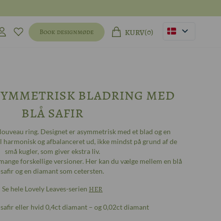
(0)
Book designmøde
KURV
symmetrisk bladring med
blå safir
Nouveau ring. Designet er asymmetrisk med et blad og en
el harmonisk og afbalanceret ud, ikke mindst på grund af de
små kugler, som giver ekstra liv.
 mange forskellige versioner. Her kan du vælge mellem en blå
safir og en diamant som cetersten.
Se hele Lovely Leaves-serien
HER
 safir eller hvid 0,4ct diamant – og 0,02ct diamant