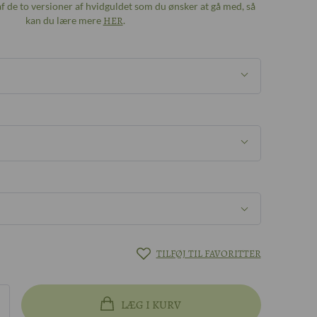
 af de to versioner af hvidguldet som du ønsker at gå med, så
kan du lære mere
HER
.
ter
TILFØJ TIL FAVORITTER
designmøde
LÆG I KURV