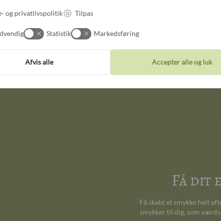
Dryade vielsesringe af to
- og privatlivspolitik
Tilpas
rosaguld & grønne diam
56
dvendig
Statistik
Markedsføring
57
Afvis alle
Accepter alle og luk
Få dit
Få skabt et smykke helt ef
smykker til dig, som værds