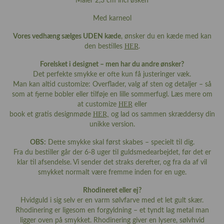
Måler 2,3 cm incl øsken
Med karneol
Vores vedhæng sælges UDEN kæde
, ønsker du en kæde med kan
HER
den bestilles
.
Forelsket i designet – men har du andre ønsker?
Det perfekte smykke er ofte kun få justeringer væk.
Man kan altid customize: Overflader, valg af sten og detaljer – så
som at fjerne bobler eller tilføje en lille sommerfugl. Læs mere om
HER
at customize
eller
HER,
book et gratis designmøde
og lad os sammen skræddersy din
unikke version.
OBS:
Dette smykke skal først skabes – specielt til dig.
Fra du bestiller går der 6-8 uger til guldsmedearbejdet, før det er
klar til afsendelse. Vi sender det straks derefter, og fra da af vil
smykket normalt være fremme inden for en uge.
Rhodineret eller ej?
Hvidguld i sig selv er en varm sølvfarve med et let gult skær.
Rhodinering er ligesom en forgyldning – et tyndt lag metal man
ligger oven på smykket. Rhodinering giver en lysere, sølvhvid