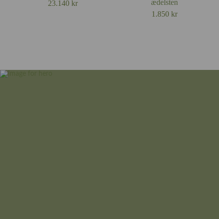
ædelsten
23.140
kr
1.850
kr