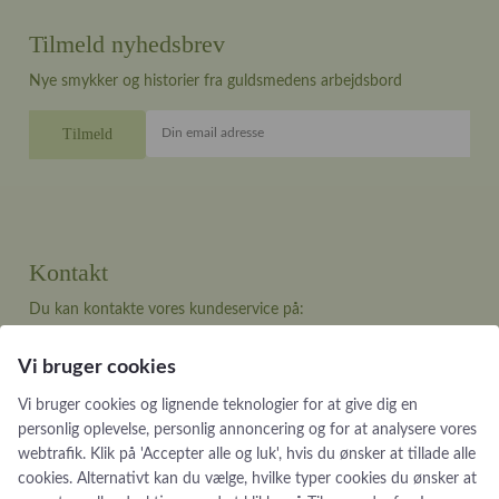
Tilmeld nyhedsbrev
Nye smykker og historier fra guldsmedens arbejdsbord
Din email adresse
Kontakt
Du kan kontakte vores kundeservice på:
Tlf +45 32 20 04 44
Vi bruger cookies
design@castens.com
Vi bruger cookies og lignende teknologier for at give dig en
Telefon & mail besvares I tidsrummet:
personlig oplevelse, personlig annoncering og for at analysere vores
Tirsdag – Fredag: 10.00 – 17.00
webtrafik. Klik på 'Accepter alle og luk', hvis du ønsker at tillade alle
Lørdag: 11:00 – 15:00
cookies. Alternativt kan du vælge, hvilke typer cookies du ønsker at
Handelsbetingelser