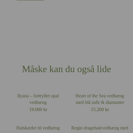
14k hvidguld
14k rhodineret hvidguld
Platin
Andet?Other?
Book designmøde
Måske kan du også lide
Ilyana – fortryllet opal
Heart of the Sea vedhæng
vedhæng
med blå safir & diamanter
19.000
kr
15.200
kr
Halskæder til vedhæng
Regin dragehalevedhæng med