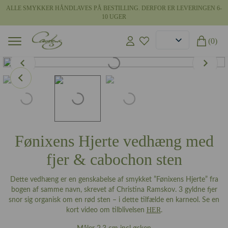
ALLE SMYKKER HÅNDLAVES PÅ BESTILLING. DERFOR ER LEVERINGEN 6-
10 UGER
(0)
Fønixens Hjerte vedhæng med
fjer & cabochon sten
Dette vedhæng er en genskabelse af smykket ”Fønixens Hjerte” fra
bogen af samme navn, skrevet af Christina Ramskov. 3 gyldne fjer
snor sig organisk om en rød sten – i dette tilfælde en karneol. Se en
HER
kort video om tilblivelsen
.