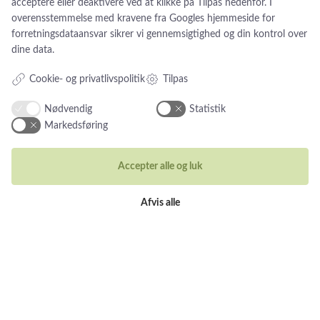
acceptere eller deaktivere ved at klikke på Tilpas nedenfor. I
overensstemmelse med kravene fra
Googles hjemmeside for
Cookiebetingelser og privatlivspolitik
forretningsdataansvar
sikrer vi gennemsigtighed og din kontrol over
Persondatapolitik
dine data.
Cookie- og privatlivspolitik
Tilpas
Nødvendig
Statistik
Markedsføring
Smykker
Ringe
Accepter alle og luk
Vielsesringe
Øreringe
Afvis alle
Halskæder
Unika Inspiration
Armbånd