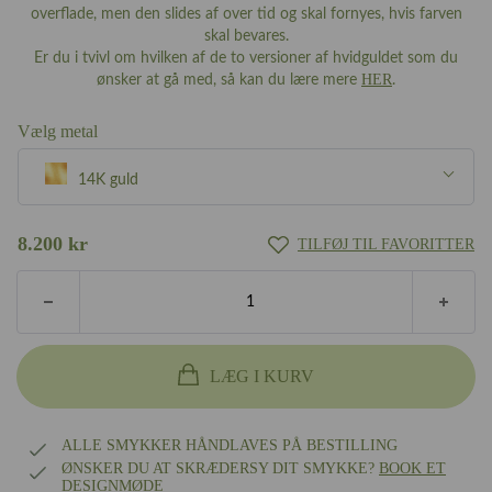
overflade, men den slides af over tid og skal fornyes, hvis farven
skal bevares.
Er du i tvivl om hvilken af de to versioner af hvidguldet som du
HER
ønsker at gå med, så kan du lære mere
.
Vælg metal
14K guld
Sølv
8.200
kr
TILFØJ TIL FAVORITTER
8k guld
14K guld
LÆG I KURV
18k guld
ALLE SMYKKER HÅNDLAVES PÅ BESTILLING
ØNSKER DU AT SKRÆDERSY DIT SMYKKE?
BOOK ET
DESIGNMØDE