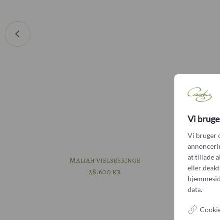
Vi bruge
Vi bruger 
annoncering
at tillade 
Maliah vielsesringe
Bobl
eller deak
28.600
kr
hjemmesid
data.
Cookie