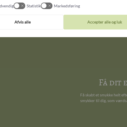
dvendig
Statistik
Markedsføring
66
Afvis alle
Accepter alle og luk
67
68
Få dit
Få skabt et smykke helt ef
smykker til dig, som værds