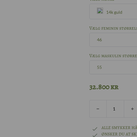
14k guld
Sølv
Vælg feminin størrel
46
8k guld
46
Vælg maskulin større
14k guld
55
47
55
18k guld
32.800
kr
48
56
14k hvidguld
49
57
14k rhodineret 
50
ALLE SMYKKER HÅ
ØNSKER DU AT S
58
Platin