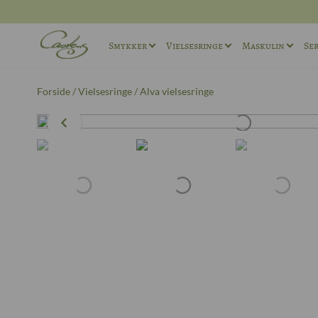
Smykker
Vielsesringe
Maskulin
Ser
Ringe
Vielsesringe sæt
Maskuline ø
Forside
/
Vielsesringe
/ Alva vielsesringe
Halskæder
Maskuline Vielsesringe
Maskuline r
Andet
Unika Vielsesringe
Manchetkna
Forlovelsesringe