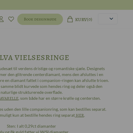
(0)
Book designmøde
KURV
lva vielsesringe
desæt til verdens dristige og romantiske sjæle. Designets
mer den glitrende centerdiamant, mens den afsluttes i en
re en diamant fattet i companion-ringen kan afslutte trioen.
n samme blidt kurvede som hendes ring og deler også den
naturlige strukturerede overflade.
AVARELLE
, som både har en større krølle og centersten.
es uden den lille companionring, som kan bestilles separat.
muligt kun at bestille hendes ring separat
HER
.
Sten: I alt 0,29ct diamanter
ølv og 8k guld fatter vi W/SI diamanter