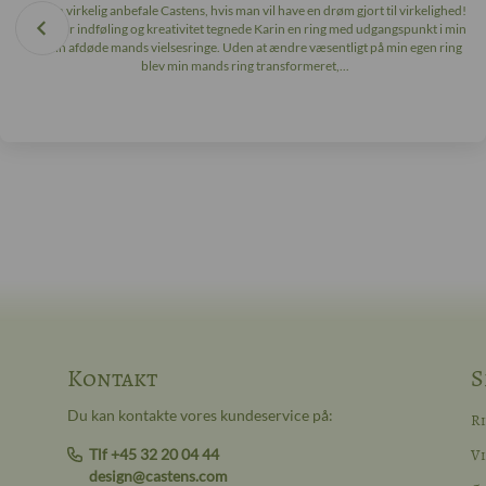
Jeg kan virkelig anbefale Castens, hvis man vil have en drøm gjort til virkelighed!
Med stor indføling og kreativitet tegnede Karin en ring med udgangspunkt i min
og min afdøde mands vielsesringe. Uden at ændre væsentligt på min egen ring
blev min mands ring transformeret,...
Kontakt
S
Du kan kontakte vores kundeservice på:
R
Tlf +45 32 20 04 44
Vi
design@castens.com