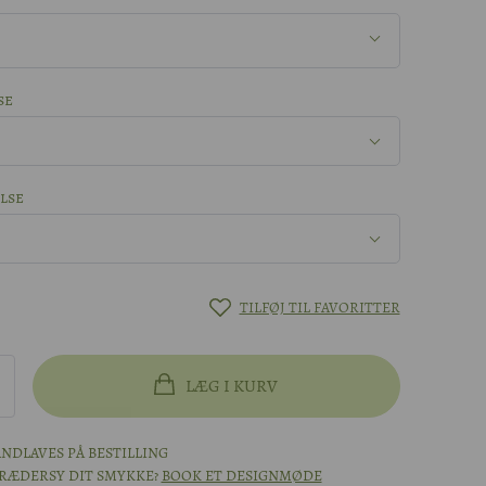
se
lse
TILFØJ TIL FAVORITTER
LÆG I KURV
hvidguld
NDLAVES PÅ BESTILLING
KRÆDERSY DIT SMYKKE?
BOOK ET DESIGNMØDE