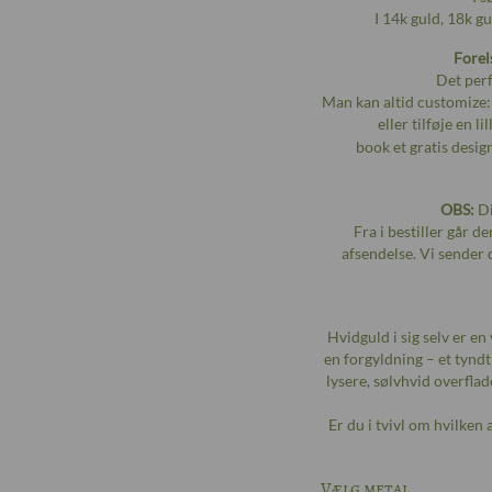
I 14k guld, 18k g
Forel
Det perf
Man kan altid customize: 
eller tilføje en 
book et gratis des
OBS:
Di
Fra i bestiller går d
afsendelse. Vi sender 
Hvidguld i sig selv er e
en forgyldning – et tynd
lysere, sølvhvid overflad
Er du i tvivl om hvilken
Vælg metal