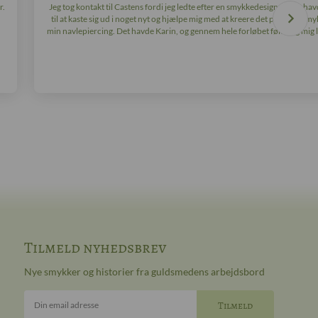
r.
Jeg tog kontakt til Castens fordi jeg ledte efter en smykkedesigner, der hav
til at kaste sig ud i noget nyt og hjælpe mig med at kreere det perfekte smyk
min navlepiercing. Det havde Karin, og gennem hele forløbet følte jeg mig ly
Tilmeld nyhedsbrev
Nye smykker og historier fra guldsmedens arbejdsbord
Din email adresse