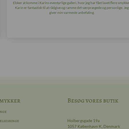
Elsker at komme i Karins eventyrlige galleri, hvor jeg har fået lavet flere smykke
Karin er fantastisk til at rådgive og ramme det særprægede og personlige. Jeg
giver min varmeste anbefaling.
mykker
Besøg vores butik
inge
elsesringe
Holbergsgade 19a
1057 København K, Denmark