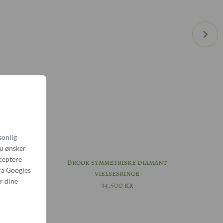
designmøde
sonlig
du ønsker
Unika
cceptere
Brook symmetriske diamant
ra
Googles
vielsesringe
r dine
34.500
kr
ofarvet
diamant