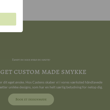
Fandt du ikke hvad du søgte?
 eget custom made smykke
ter dit eget ønske. Hos Castens skaber vi i vores værksted håndlavede
ætter unikke designs, som har en helt særlig betydning for netop dig.
Book et designmøde