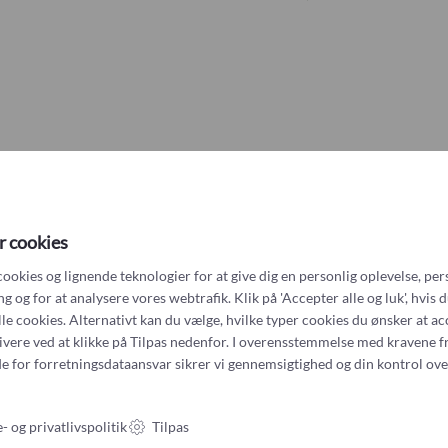
51
Andet?Other?
59
Book 
52
60
53
61
54
Måske kan du også lide
62
r cookies
55
cookies og lignende teknologier for at give dig en personlig oplevelse, per
63
 og for at analysere vores webtrafik. Klik på 'Accepter alle og luk', hvis 
alle cookies. Alternativt kan du vælge, hvilke typer cookies du ønsker at a
Udsolgt
ende Inanna vielsesringe
56
tivere ved at klikke på Tilpas nedenfor. I overensstemmelse med kravene f
38.800
kr
64
e for forretningsdataansvar
sikrer vi gennemsigtighed og din kontrol ove
57
Elvernes vielsesringe – t
brudesæt med champagne 
65
- og privatlivspolitik
Tilpas