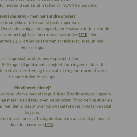
uld, hvidguld samt platin fatter vi TW/VVS diamanter
sket i designet – men har i andre ønsker?
ekte smykke er ofte kun få justeringer væk.
Overflader, valg af sten og detaljer – så som at fjerne bobler
lille sommerfugl. Læs mere om at customize
HER
eller
ignmøde
HER,
og lad os sammen skræddersy jeres unikke
vielsesringe.
sse ringe skal først skabes – specielt til jer.
er 8-10 uger til guldsmedearbejdet, før ringene er klar til
dem straks derefter, og fra da af vil ringene normalt være
fremme inden for en uge.
Rhodineret eller ej?
n varm sølvfarve med et let gult skær. Rhodinering er ligesom
t lag metal man ligger oven på smykket. Rhodinering giver en
e, men den slides af over tid og skal fornyes, hvis farven skal
bevares.
 af de to versioner af hvidguldet som du ønsker at gå med, så
kan du lære mere
HER
.