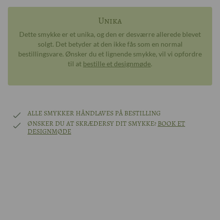
Unika
Dette smykke er et unika, og den er desværre allerede blevet
solgt. Det betyder at den ikke fås som en normal
bestillingsvare. Ønsker du et lignende smykke, vil vi opfordre
til at
bestille et designmøde
.
ALLE SMYKKER HÅNDLAVES PÅ BESTILLING
ØNSKER DU AT SKRÆDERSY DIT SMYKKE?
BOOK ET
DESIGNMØDE