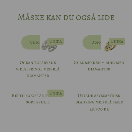
Måske kan du også lide
Unika
Unika
Udsolgt
Udsolgt
Ocean tofarvede
Guldbækken – ring med
vielsesringe med blå
diamanter
diamanter
Unika
Reptil cocktailring med
Dryade asymmetrisk
sort spinel
bladring med blå safir
23.700
kr