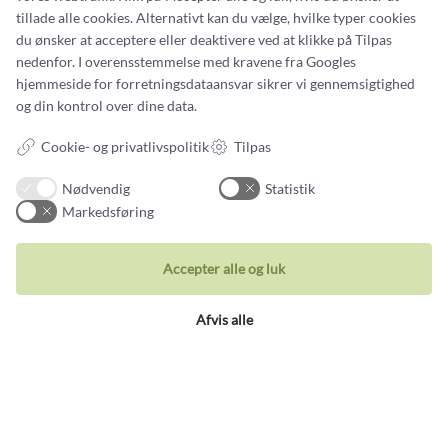
Persondatapolitik
tillade alle cookies. Alternativt kan du vælge, hvilke typer cookies
du ønsker at acceptere eller deaktivere ved at klikke på Tilpas
nedenfor. I overensstemmelse med kravene fra
Googles
hjemmeside for forretningsdataansvar
sikrer vi gennemsigtighed
og din kontrol over dine data.
Smykker
Cookie- og privatlivspolitik
Tilpas
Ringe
Nødvendig
Statistik
Vielsesringe
Markedsføring
Øreringe
Halskæder
Accepter alle og luk
Unika Inspiration
Afvis alle
Armbånd
Besøg vores butik