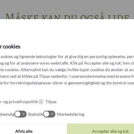
Platin
Måske kan du også lide
Andet?Other?
Book 
Unika
Udsolgt
Lovely Leaves bladvedhæ
r cookies
naturlige grønne tsavor
cookies og lignende teknologier for at give dig en personlig oplevelse, per
 og for at analysere vores webtrafik. Klik på 'Accepter alle og luk', hvis 
us stor rund perlering
alle cookies. Alternativt kan du vælge, hvilke typer cookies du ønsker at a
tivere ved at klikke på Tilpas nedenfor. I overensstemmelse med kravene f
e for forretningsdataansvar
sikrer vi gennemsigtighed og din kontrol ove
- og privatlivspolitik
Tilpas
dvendig
Statistik
Markedsføring
Afvis alle
Accepter alle og luk