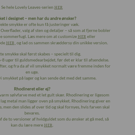
Se hele Lovely Leaves-serien
HER
ket i designet – men har du andre ønsker?
ekte smykke er ofte kun få justeringer væk.
Overflader, valg af sten og detaljer – så som at fjerne bobler
lille sommerfugl. Læs mere om at customize
HER
eller
øde
HER,
og lad os sammen skræddersy din unikke version.
e smykke skal først skabes – specielt til dig.
6-8 uger til guldsmedearbejdet, før det er klar til afsendelse.
fter, og fra da af vil smykket normalt være fremme inden for
en uge.
vi smykket på lager og kan sende det med det samme.
Rhodineret eller ej?
n varm sølvfarve med et let gult skær. Rhodinering er ligesom
t lag metal man ligger oven på smykket. Rhodinering giver en
e, men den slides af over tid og skal fornyes, hvis farven skal
bevares.
 af de to versioner af hvidguldet som du ønsker at gå med, så
kan du lære mere
HER
.