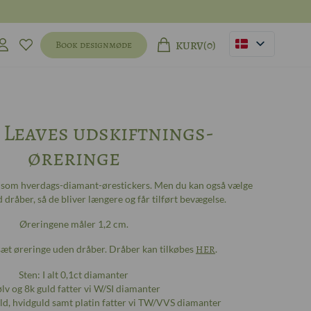
(0)
Book designmøde
KURV
 Leaves udskiftnings-
øreringe
e som hverdags-diamant-ørestickers. Men du kan også vælge
dråber, så de bliver længere og får tilført bevægelse.
Øreringene måler 1,2 cm.
 sæt øreringe uden dråber. Dråber kan tilkøbes
HER
.
Sten: I alt 0,1ct diamanter
ølv og 8k guld fatter vi W/SI diamanter
uld, hvidguld samt platin fatter vi TW/VVS diamanter