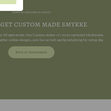
Fandt du ikke hvad du søgte?
 eget custom made smykke
ter dit eget ønske. Hos Castens skaber vi i vores værksted håndlavede
ætter unikke designs, som har en helt særlig betydning for netop dig.
Book et designmøde