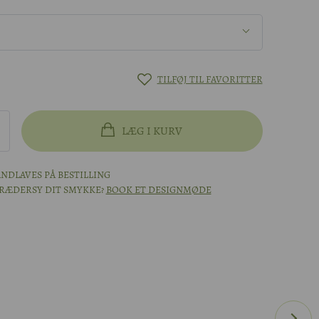
TILFØJ TIL FAVORITTER
LÆG I KURV
NDLAVES PÅ BESTILLING
KRÆDERSY DIT SMYKKE?
BOOK ET DESIGNMØDE
hvidguld