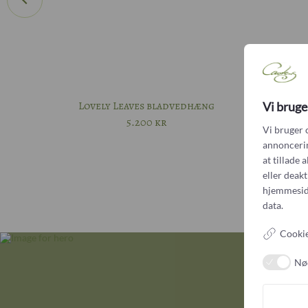
Lovely Leaves bladvedhæng
Vi bruge
5.200
kr
Vi bruger 
annoncering
Ven
at tillade 
eller deak
hjemmesid
data.
Cookie
Nø