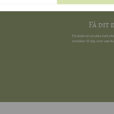
Få dit
Få skabt et smykke helt ef
smykker til dig, som værds