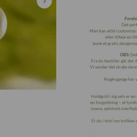
Forels
Det perf
Man kan altid customize: 
eller tilføje en 
book et gratis designm
OBS:
Dett
Fra du bestiller går der 
Vi sender det straks dere
Nogle gange har 
Hvidguld i sig selv er e
en forgyldning – et tynd
lysere, sølvhvid overflad
Er du i tvivl om hvilken