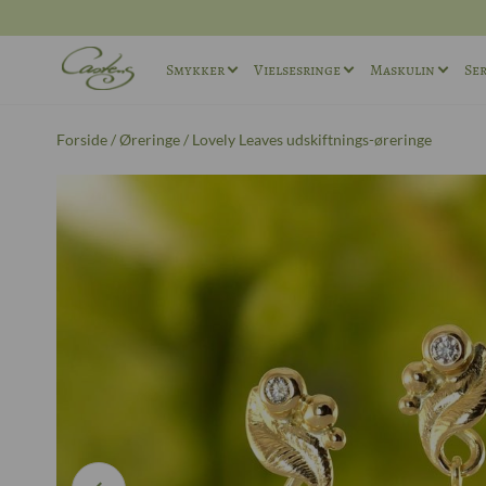
Smykker
Vielsesringe
Maskulin
Ser
Ringe
Vielsesringe sæt
Maskuline ø
Forside
/
Øreringe
/ Lovely Leaves udskiftnings-øreringe
Halskæder
Maskuline Vielsesringe
Maskuline r
Andet
Unika Vielsesringe
Manchetkna
Forlovelsesringe