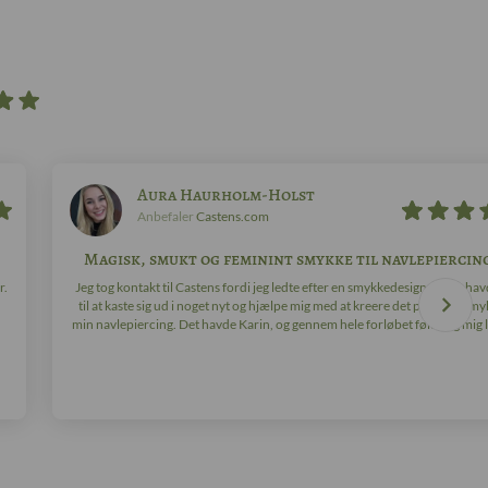
Aura Haurholm-Holst
Anbefaler
Castens.com
Magisk, smukt og feminint smykke til navlepiercin
r.
Jeg tog kontakt til Castens fordi jeg ledte efter en smykkedesigner, der hav
til at kaste sig ud i noget nyt og hjælpe mig med at kreere det perfekte smyk
min navlepiercing. Det havde Karin, og gennem hele forløbet følte jeg mig ly