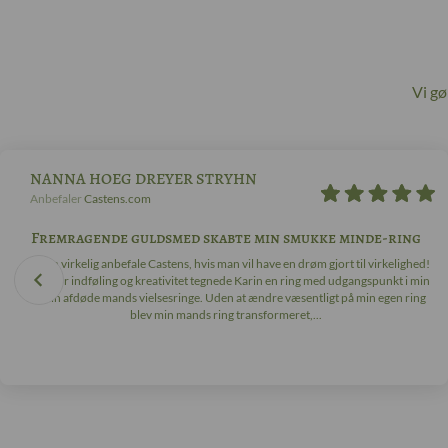
Vi g
NANNA HOEG DREYER STRYHN
Anbefaler
Castens.com
Fremragende guldsmed skabte min smukke minde-ring
Jeg kan virkelig anbefale Castens, hvis man vil have en drøm gjort til virkelighed!
Med stor indføling og kreativitet tegnede Karin en ring med udgangspunkt i min
og min afdøde mands vielsesringe. Uden at ændre væsentligt på min egen ring
blev min mands ring transformeret,...