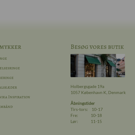
mykker
Besøg vores butik
inge
elsesringe
reringe
Holbergsgade 19a
alskæder
1057 København K, Denmark
ika Inspiration
Åbningstider
rmbånd
Tirs-tors: 10-17
Fre: 10-18
Lør: 11-15