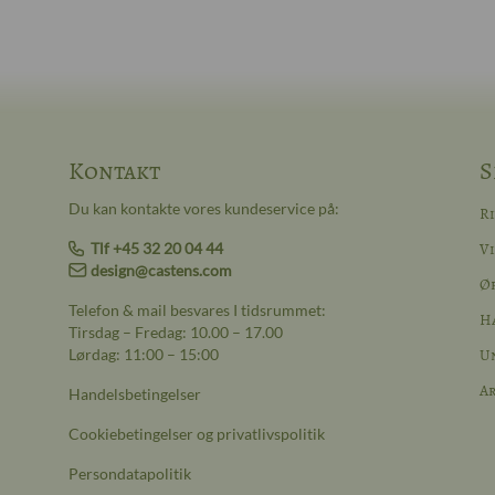
Kontakt
S
Du kan kontakte vores kundeservice på:
R
Tlf +45 32 20 04 44
Vi
design@castens.com
Ø
Telefon & mail besvares I tidsrummet:
H
Tirsdag – Fredag: 10.00 – 17.00
Lørdag: 11:00 – 15:00
Un
A
Handelsbetingelser
Cookiebetingelser og privatlivspolitik
Persondatapolitik