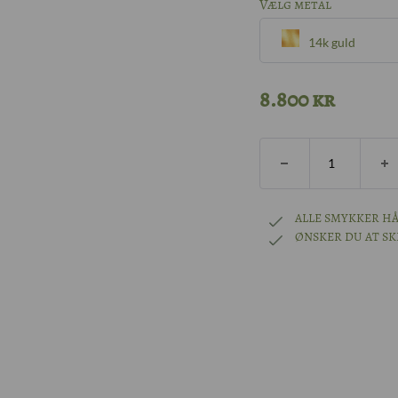
Vælg metal
14k guld
Sølv
8.800
kr
8k guld
14k guld
ALLE SMYKKER HÅ
ØNSKER DU AT S
18k guld
14k hvidguld
14k rhodineret 