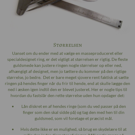
Størrelsen
Uanset om du ender med at vælge en masseproduceret eller
specialdesignet ring, er det vigtigt at størrelsen er rigtig. De fleste
guldsmede kan justere ringen nogle størrelser op eller ned,
afhængigt af designet, men jo tættere du kommer på den rigtige
størrelse, jo bedre. Det er bare meget sjovere rent faktisk at sætte
ringen på hendes finger når du frir til hende, end at skulle lægge den
ned i æsken igen indtil den er blevet justeret. Her er nogle tips til
hvordan du fastslår den rette størrelse uden hun opdager det:
Lån diskret en af hendes ringe (som du ved passer på den
finger som den skal sidde på) og tag den med hen til din
guldsmed, som vil foretage et præcist mål.
Hvis dette ikke er en mulighed, så brug en skydelære til at