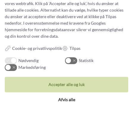
vores webtrafik. Klik på 'Accepter alle og luk', hvis du ønsker at
Vi gør en dyd ud af at imødekomme vores kunders
tillade alle cookies. Alternativt kan du vælge, hvilke typer cookies
ønsker
du ønsker at acceptere eller deaktivere ved at klikke på Tilpas
nedenfor. I overensstemmelse med kravene fra
Googles
hjemmeside for forretningsdataansvar
sikrer vi gennemsigtighed
og din kontrol over dine data.
NANNA HOEG DREYER STRYHN
Anbefaler
Castens.com
Cookie- og privatlivspolitik
Tilpas
Fremragende guldsmed skabte min smukke minde-
Nødvendig
Statistik
ring
Markedsføring
Jeg kan virkelig anbefale Castens, hvis man vil have en drøm gjort til
virkelighed! Med stor indføling og kreativitet tegnede Karin en ring med
udgangspunkt i min og min afdøde mands vielsesringe. Uden at ændre
Accepter alle og luk
væsentligt på min egen ring blev min mands ring transformeret,...
Afvis alle