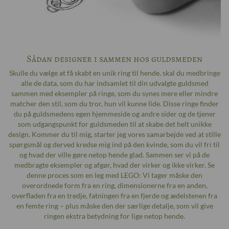
Sådan designer i sammen hos guldsmeden
Skulle du vælge at få skabt en unik ring til hende, skal du medbringe
alle de data, som du har indsamlet til din udvalgte guldsmed
sammen med eksempler på ringe, som du synes mere eller mindre
matcher den stil, som du tror, hun vil kunne lide. Disse ringe finder
du på guldsmedens egen hjemmeside og andre sider og de tjener
som udgangspunkt for guldsmeden til at skabe det helt unikke
design. Kommer du til mig, starter jeg vores samarbejde ved at stille
spørgsmål og derved kredse mig ind på den kvinde, som du vil fri til
og hvad der ville gøre netop hende glad. Sammen ser vi på de
medbragte eksempler og afgør, hvad der virker og ikke virker. Se
denne proces som en leg med LEGO: Vi tager måske den
overordnede form fra en ring, dimensionerne fra en anden,
overfladen fra en tredje, fatningen fra en fjerde og ædelstenen fra
en femte ring – plus måske den der særlige detalje, som vil give
ringen ekstra betydning for lige netop hende.