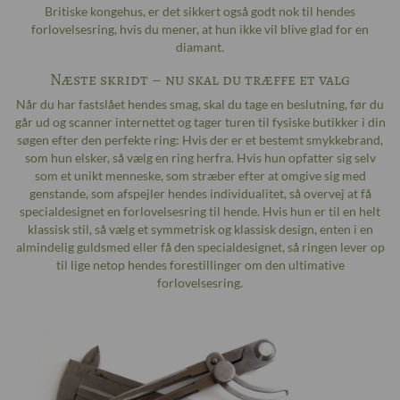
Britiske kongehus, er det sikkert også godt nok til hendes
forlovelsesring, hvis du mener, at hun ikke vil blive glad for en
diamant.
Næste skridt – nu skal du træffe et valg
Når du har fastslået hendes smag, skal du tage en beslutning, før du
går ud og scanner internettet og tager turen til fysiske butikker i din
søgen efter den perfekte ring: Hvis der er et bestemt smykkebrand,
som hun elsker, så vælg en ring herfra. Hvis hun opfatter sig selv
som et unikt menneske, som stræber efter at omgive sig med
genstande, som afspejler hendes individualitet, så overvej at få
specialdesignet en forlovelsesring til hende. Hvis hun er til en helt
klassisk stil, så vælg et symmetrisk og klassisk design, enten i en
almindelig guldsmed eller få den specialdesignet, så ringen lever op
til lige netop hendes forestillinger om den ultimative
forlovelsesring.