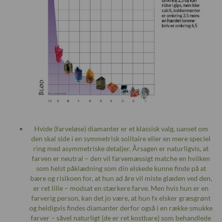
Hvide (farveløse) diamanter er et klassisk valg, uanset om
den skal side i en symmetrisk solitaire eller en mere speciel
ring med asymmetriske detaljer. Årsagen er naturligvis, at
farven er neutral – den vil farvemæssigt matche en hvilken
som helst påklædning som din elskede kunne finde på at
bære og risikoen for, at hun ad åre vil miste glæden ved den,
er ret lille – modsat en stærkere farve. Men hvis hun er en
farverig person, kan det jo være, at hun fx elsker græsgrønt
og heldigvis findes diamanter derfor også i en række smukke
farver – såvel naturligt (de er ret kostbare) som behandlede