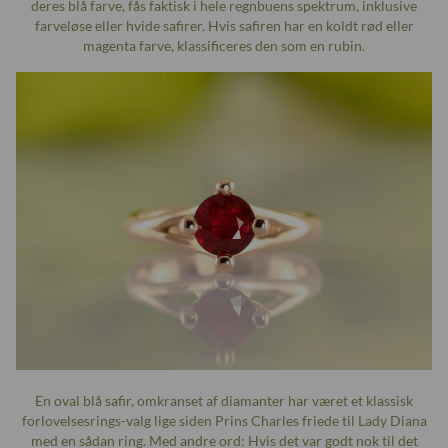
deres blå farve, fås faktisk i hele regnbuens spektrum, inklusive
farveløse eller hvide safirer. Hvis safiren har en koldt rød eller
magenta farve, klassificeres den som en rubin.
En oval blå safir, omkranset af diamanter har været et klassisk
forlovelsesrings-valg lige siden Prins Charles friede til Lady Diana
med en sådan ring. Med andre ord: Hvis det var godt nok til det