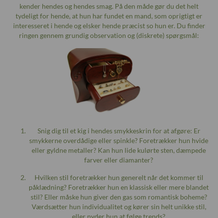
kender hendes og hendes smag. På den måde gør du det helt
tydeligt for hende, at hun har fundet en mand, som oprigtigt er
interesseret i hende og elsker hende præcist so hun er. Du finder
ringen gennem grundig observation og (diskrete) spørgsmål:
Snig dig til et kig i hendes smykkeskrin for at afgøre: Er
smykkerne overdådige eller spinkle? Foretrækker hun hvide
eller gyldne metaller? Kan hun lide kulørte sten, dæmpede
farver eller diamanter?
Hvilken stil foretrækker hun generelt når det kommer til
påklædning? Foretrækker hun en klassisk eller mere blandet
stil? Eller måske hun giver den gas som romantisk boheme?
Værdsætter hun individualitet og kører sin helt unikke stil,
eller nyder hun at følge trends?