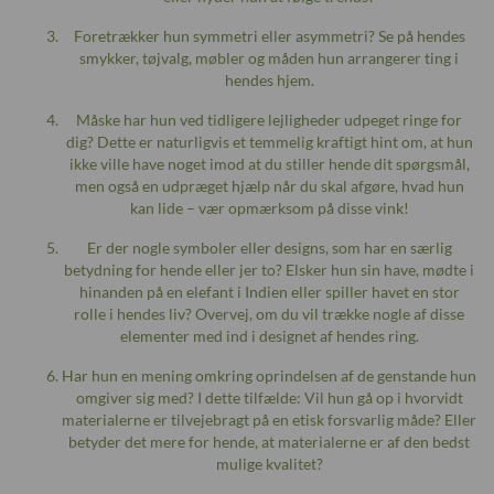
Foretrækker hun symmetri eller asymmetri? Se på hendes
smykker, tøjvalg, møbler og måden hun arrangerer ting i
hendes hjem.
Måske har hun ved tidligere lejligheder udpeget ringe for
dig? Dette er naturligvis et temmelig kraftigt hint om, at hun
ikke ville have noget imod at du stiller hende dit spørgsmål,
men også en udpræget hjælp når du skal afgøre, hvad hun
kan lide – vær opmærksom på disse vink!
Er der nogle symboler eller designs, som har en særlig
betydning for hende eller jer to? Elsker hun sin have, mødte i
hinanden på en elefant i Indien eller spiller havet en stor
rolle i hendes liv? Overvej, om du vil trække nogle af disse
elementer med ind i designet af hendes ring.
Har hun en mening omkring oprindelsen af de genstande hun
omgiver sig med? I dette tilfælde: Vil hun gå op i hvorvidt
materialerne er tilvejebragt på en etisk forsvarlig måde? Eller
betyder det mere for hende, at materialerne er af den bedst
mulige kvalitet?