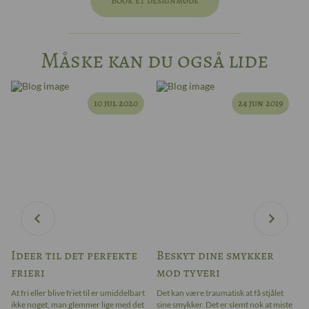
Book et designmøde
Måske kan du også lide
10 jul 2020
24 jun 2019
Ideer til det perfekte
Beskyt dine smykker
5
frieri
mod tyveri
j
At fri eller blive friet til er umiddelbart
Det kan være traumatisk at få stjålet
"V
ikke noget, man glemmer lige med det
sine smykker. Det er slemt nok at miste
si