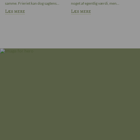
..
samme. Frieriet kan dog sagtens...
noget af egentlig værdi, men...
de
Læs mere
Læs mere
L