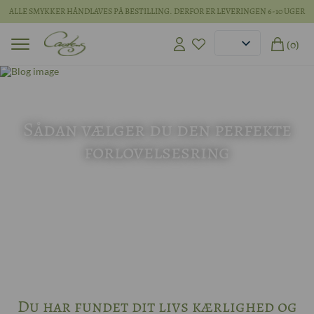
ALLE SMYKKER HÅNDLAVES PÅ BESTILLING. DERFOR ER LEVERINGEN 6-10 UGER
(0)
06 okt 2020
Sådan vælger du den perfekte
forlovelsesring
Du har fundet dit livs kærlighed og