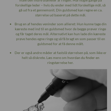
måle den indre diameter af ringen. Mål nogle gange på
forskellige leder – hvis du ender med lidt forskellige mål, så
gå ud fra et gennemsnit. Din guldsmed kan regne en ca.
størrelse ud baseret på dette mål.
Brug en af hendes veninder som allieret: Hun kunne tage din
kæreste med ind til en guldsmed hvor de begge prøver ringe
og får taget deres mål. Alternativt kan hun lade din kæreste
prøve hendes egne ringe og så få bragt en som passer til en
guldsmed for at få denne målt.
Der er også andre måder at fastslå størrelsen på, som ikke er
helt så diskrete. Læs mere om
hvordan du finder en
ringstørrelse
her.