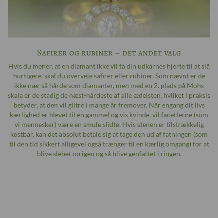
Safirer og rubiner – det andet valg
Hvis du mener, at en diamant ikke vil få din udkårnes hjerte til at slå
hurtigere, skal du overveje safirer eller rubiner. Som nævnt er de
ikke nær så hårde som diamanter, men med en 2. plads på Mohs
skala er de stadig de næst-hårdeste af alle ædelsten, hvilket i praksis
betyder, at den vil glitre i mange år fremover. Når engang dit livs
kærlighed er blevet til en gammel og vis kvinde, vil facetterne (som
vi mennesker) være en smule slidte. Hvis stenen er tilstrækkelig
kostbar, kan det absolut betale sig at tage den ud af fatningen (som
til den tid sikkert alligevel også trænger til en kærlig omgang) for at
blive slebet op igen og så blive genfattet i ringen.