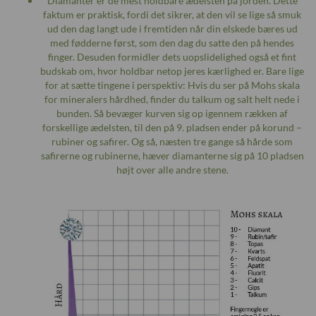
Diamanter er de mest holdbare ædelsten på jorden. Dette
faktum er praktisk, fordi det sikrer, at den vil se lige så smuk
ud den dag langt ude i fremtiden når din elskede bæres ud
med fødderne først, som den dag du satte den på hendes
finger. Desuden formidler dets uopslidelighed også et fint
budskab om, hvor holdbar netop jeres kærlighed er. Bare lige
for at sætte tingene i perspektiv: Hvis du ser på Mohs skala
for mineralers hårdhed, finder du talkum og salt helt nede i
bunden. Så bevæger kurven sig op igennem rækken af
forskellige ædelsten, til den på 9. pladsen ender på korund –
rubiner og safirer. Og så, næsten tre gange så hårde som
safirerne og rubinerne, hæver diamanterne sig på 10 pladsen
højt over alle andre stene.