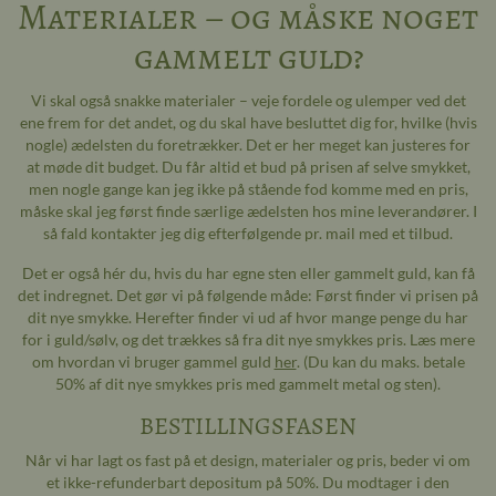
Materialer – og måske noget
gammelt guld?
Vi skal også snakke materialer – veje fordele og ulemper ved det
ene frem for det andet, og du skal have besluttet dig for, hvilke (hvis
nogle) ædelsten du foretrækker. Det er her meget kan justeres for
at møde dit budget. Du får altid et bud på prisen af selve smykket,
men nogle gange kan jeg ikke på stående fod komme med en pris,
måske skal jeg først finde særlige ædelsten hos mine leverandører. I
så fald kontakter jeg dig efterfølgende pr. mail med et tilbud.
Det er også hér du, hvis du har egne sten eller gammelt guld, kan få
det indregnet. Det gør vi på følgende måde: Først finder vi prisen på
dit nye smykke. Herefter finder vi ud af hvor mange penge du har
for i guld/sølv, og det trækkes så fra dit nye smykkes pris. Læs mere
om hvordan vi bruger gammel guld
her
. (Du kan du maks. betale
50% af dit nye smykkes pris med gammelt metal og sten).
BESTILLINGSFASEN
Når vi har lagt os fast på et design, materialer og pris, beder vi om
et ikke-refunderbart depositum på 50%. Du modtager i den