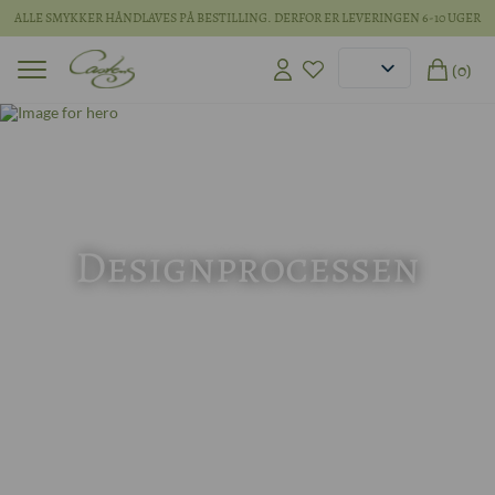
ALLE SMYKKER HÅNDLAVES PÅ BESTILLING. DERFOR ER LEVERINGEN 6-10 UGER
(0)
Designprocessen