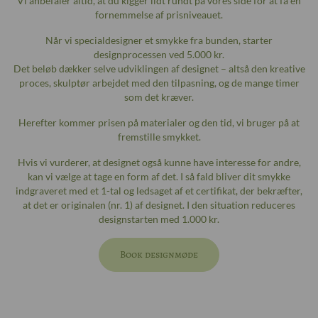
Vi anbefaler altid, at du kigger lidt rundt på vores side for at få en
fornemmelse af prisniveauet.
Når vi specialdesigner et smykke fra bunden, starter
designprocessen ved 5.000 kr.
Det beløb dækker selve udviklingen af designet – altså den kreative
proces, skulptør arbejdet med den tilpasning, og de mange timer
som det kræver.
Herefter kommer prisen på materialer og den tid, vi bruger på at
fremstille smykket.
Hvis vi vurderer, at designet også kunne have interesse for andre,
kan vi vælge at tage en form af det. I så fald bliver dit smykke
indgraveret med et 1-tal og ledsaget af et certifikat, der bekræfter,
at det er originalen (nr. 1) af designet. I den situation reduceres
designstarten med 1.000 kr.
Book designmøde