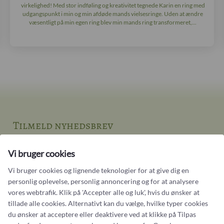
virkelighed! Med stor indføling og kreativitet tegnede Karin en ring med
udgangspunkt i min og min afdøde mands vielsesringe. Uden at ændre
væsentligt på min egen ring blev min mands ring transformeret,...
Tilmeld nyhedsbrev
Nye smykker og historier fra guldsmedens arbejdsbord
Vi bruger cookies
Din email adresse
Vi bruger cookies og lignende teknologier for at give dig en
personlig oplevelse, personlig annoncering og for at analysere
vores webtrafik. Klik på 'Accepter alle og luk', hvis du ønsker at
tillade alle cookies. Alternativt kan du vælge, hvilke typer cookies
du ønsker at acceptere eller deaktivere ved at klikke på Tilpas