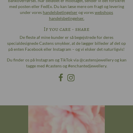
bankoverførsel. Når beløbet er modtaget, sender vi det forsikret
med posten eller FedEx. Du kan læse mere om fragt og levering
under vores
handelsbetingelser
og vores
webshops
handelsbetingelser.
If you care - share
De fleste af mine kunder er så begejstrede for deres
specialdesignede Castens smykker, at de lægger billeder af det op
på enten Facebook eller Instagram – og vi elsker det naturligvis!
Du finder os på Instagram og TikTok via @castensjewellery og kan
tagge med #castens og #enchantedjewellery.