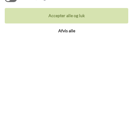
Armbånd
Accepter alle og luk
Afvis alle
Besøg vores butik
Holbergsgade 19a
1057 København K, Denmark
Åbningstider
Tirs-tors: 10-17
Fre: 10-18
Lør: 11-15