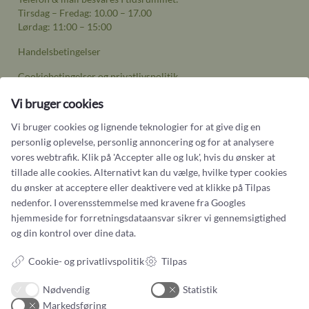
Tirsdag – Fredag: 10.00 – 17.00
Lørdag: 11:00 – 15:00
Handelsbetingelser
Cookiebetingelser og privatlivspolitik
Persondatapolitik
Vi bruger cookies
Vi bruger cookies og lignende teknologier for at give dig en
personlig oplevelse, personlig annoncering og for at analysere
vores webtrafik. Klik på 'Accepter alle og luk', hvis du ønsker at
tillade alle cookies. Alternativt kan du vælge, hvilke typer cookies
Smykker
du ønsker at acceptere eller deaktivere ved at klikke på Tilpas
nedenfor. I overensstemmelse med kravene fra
Googles
Ringe
hjemmeside for forretningsdataansvar
sikrer vi gennemsigtighed
og din kontrol over dine data.
Vielsesringe
Øreringe
Cookie- og privatlivspolitik
Tilpas
Halskæder
Nødvendig
Statistik
Unika Inspiration
Markedsføring