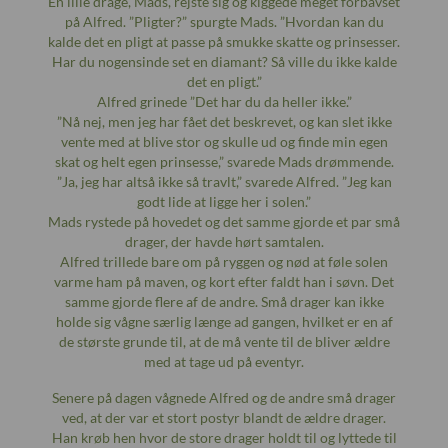
En lille drage, Mads, rejste sig og kiggede meget forbavset
på Alfred. ”Pligter?” spurgte Mads. ”Hvordan kan du
kalde det en pligt at passe på smukke skatte og prinsesser.
Har du nogensinde set en diamant? Så ville du ikke kalde
det en pligt.”
Alfred grinede ”Det har du da heller ikke.”
”Nå nej, men jeg har fået det beskrevet, og kan slet ikke
vente med at blive stor og skulle ud og finde min egen
skat og helt egen prinsesse,” svarede Mads drømmende.
”Ja, jeg har altså ikke så travlt,” svarede Alfred. ”Jeg kan
godt lide at ligge her i solen.”
Mads rystede på hovedet og det samme gjorde et par små
drager, der havde hørt samtalen.
Alfred trillede bare om på ryggen og nød at føle solen
varme ham på maven, og kort efter faldt han i søvn. Det
samme gjorde flere af de andre. Små drager kan ikke
holde sig vågne særlig længe ad gangen, hvilket er en af
de største grunde til, at de må vente til de bliver ældre
med at tage ud på eventyr.
Senere på dagen vågnede Alfred og de andre små drager
ved, at der var et stort postyr blandt de ældre drager.
Han krøb hen hvor de store drager holdt til og lyttede til