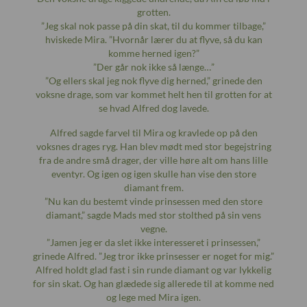
grotten.
”Jeg skal nok passe på din skat, til du kommer tilbage,”
hviskede Mira. ”Hvornår lærer du at flyve, så du kan
komme herned igen?”
”Der går nok ikke så længe…”
”Og ellers skal jeg nok flyve dig herned,” grinede den
voksne drage, som var kommet helt hen til grotten for at
se hvad Alfred dog lavede.
Alfred sagde farvel til Mira og kravlede op på den
voksnes drages ryg. Han blev mødt med stor begejstring
fra de andre små drager, der ville høre alt om hans lille
eventyr. Og igen og igen skulle han vise den store
diamant frem.
”Nu kan du bestemt vinde prinsessen med den store
diamant,” sagde Mads med stor stolthed på sin vens
vegne.
”Jamen jeg er da slet ikke interesseret i prinsessen,”
grinede Alfred. ”Jeg tror ikke prinsesser er noget for mig.”
Alfred holdt glad fast i sin runde diamant og var lykkelig
for sin skat. Og han glædede sig allerede til at komme ned
og lege med Mira igen.