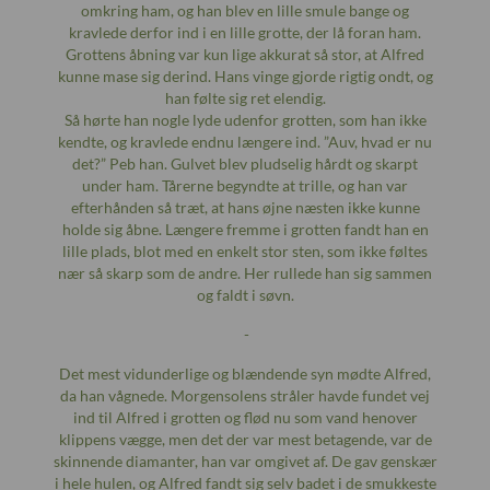
omkring ham, og han blev en lille smule bange og
kravlede derfor ind i en lille grotte, der lå foran ham.
Grottens åbning var kun lige akkurat så stor, at Alfred
kunne mase sig derind. Hans vinge gjorde rigtig ondt, og
han følte sig ret elendig.
Så hørte han nogle lyde udenfor grotten, som han ikke
kendte, og kravlede endnu længere ind. ”Auv, hvad er nu
det?” Peb han. Gulvet blev pludselig hårdt og skarpt
under ham. Tårerne begyndte at trille, og han var
efterhånden så træt, at hans øjne næsten ikke kunne
holde sig åbne. Længere fremme i grotten fandt han en
lille plads, blot med en enkelt stor sten, som ikke føltes
nær så skarp som de andre. Her rullede han sig sammen
og faldt i søvn.
-
Det mest vidunderlige og blændende syn mødte Alfred,
da han vågnede. Morgensolens stråler havde fundet vej
ind til Alfred i grotten og flød nu som vand henover
klippens vægge, men det der var mest betagende, var de
skinnende diamanter, han var omgivet af. De gav genskær
i hele hulen, og Alfred fandt sig selv badet i de smukkeste