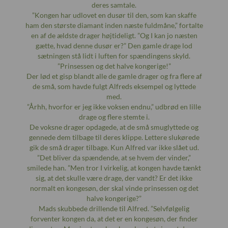
deres samtale.
”Kongen har udlovet en dusør til den, som kan skaffe
ham den største diamant inden næste fuldmåne,” fortalte
en af de ældste drager højtideligt. ”Og I kan jo næsten
gætte, hvad denne dusør er?” Den gamle drage lod
sætningen stå lidt i luften for spændingens skyld.
”Prinsessen og det halve kongerige!”
Der lød et gisp blandt alle de gamle drager og fra flere af
de små, som havde fulgt Alfreds eksempel og lyttede
med.
”Århh, hvorfor er jeg ikke voksen endnu,” udbrød en lille
drage og flere stemte i.
De voksne drager opdagede, at de små smuglyttede og
gennede dem tilbage til deres klippe. Lettere slukørede
gik de små drager tilbage. Kun Alfred var ikke slået ud.
”Det bliver da spændende, at se hvem der vinder,”
smilede han. ”Men tror I virkelig, at kongen havde tænkt
sig, at det skulle være drage, der vandt? Er det ikke
normalt en kongesøn, der skal vinde prinsessen og det
halve kongerige?”
Mads skubbede drillende til Alfred. ”Selvfølgelig
forventer kongen da, at det er en kongesøn, der finder