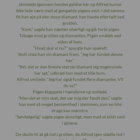
skinnede igennem hendes gyldne hår og Alfred kunne
ikke lade være med at gengælde pigens smil. I det samme
fik han øje på den store diamant, han havde efterladt ved
grotten.
”Kom,” sagde han næsten uhørligt og gik forbi pigen.
Tilbage mod grotten og diamanten. Pigen småløb ved
siden af ham.
”Hvad skal vi nu?” spurgte hun spændt
Stolt viste han sin diamant frem. ”Jeg har fundet denne
her.”
”Ihh, det er den fineste største diamant jeg nogensinde
har set,” udbrød hun med et lille hvin.
Alfred smilede. ”Jeg har også fundet flere diamanter. Vil
du se?”
Pigen klappede i hænderne og smilede.
”Men det er min skat, det var mig der fandt den,” sagde
han med så meget bestemthed i stemmen, som en lille
drage kan mønstre.
”Selvfølgelig,” sagde pigen alvorligt, men med et blidt smil
i øjnene.
De skulle til at gå ind i grotten, da Alfred igen stødte ind i