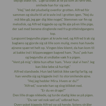
dejligt blødt lys. ”Lige så blød at se på som at røre ved,”
smilede han for sig selv.
”Hej,” lød det pludselig ovenfor grotten. Alfred fór
sammen og skulle til at kravle ind i grotten igen. ”Nej du
må ikke gå, jeg gør dig ikke noget,” Stemmen var fin og
melodisk, og Alfred kiggede op og fik øje på en lille pige,
der sad med benene dinglende ned fra grotteindgangens
top.
Langsomt begyndte pigen at kravle ned, og Alfred trak sig
baglæns og gjorde sig så lille som mulig, mens han havde
øjnene spærret helt op. Vingen blev klemt, da han kom til
at bakke ind i klippevæggen bagved ham. ”Auv,” peb han
og begyndte at småløbe væk fra pigen.
”Vent på mig,” råbte hun efter ham. ”Hvor skal vi hen? Jeg
kan ikke løbe så hurtigt.”
Alfred standsede. Hun lød faktisk ikke særlig farlig, og
han vendte sig og kiggede ind i to storsmilende øjne.
”Hej jeg hedder Mira. Hvem er du?”
”Alfred,” svarede han og slog blikket ned.
”Er du en drage?”
Den lille drage nikkede, og turde stadig ikke se på pigen.
”Du ser vel nok sød ud,” udbrød hun.
Overrasket kiggede Alfred op på hende. Solens stråler