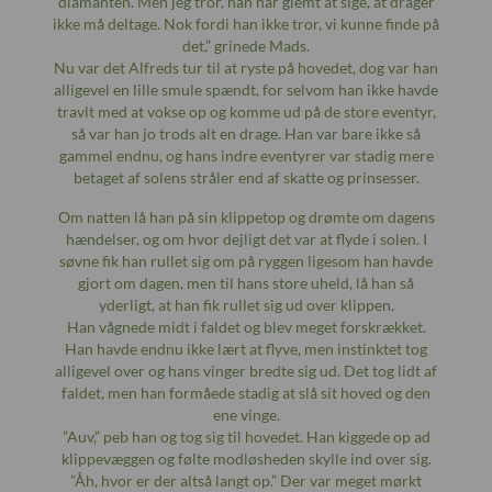
diamanten. Men jeg tror, han har glemt at sige, at drager
ikke må deltage. Nok fordi han ikke tror, vi kunne finde på
det,” grinede Mads.
Nu var det Alfreds tur til at ryste på hovedet, dog var han
alligevel en lille smule spændt, for selvom han ikke havde
travlt med at vokse op og komme ud på de store eventyr,
så var han jo trods alt en drage. Han var bare ikke så
gammel endnu, og hans indre eventyrer var stadig mere
betaget af solens stråler end af skatte og prinsesser.
Om natten lå han på sin klippetop og drømte om dagens
hændelser, og om hvor dejligt det var at flyde i solen. I
søvne fik han rullet sig om på ryggen ligesom han havde
gjort om dagen, men til hans store uheld, lå han så
yderligt, at han fik rullet sig ud over klippen.
Han vågnede midt i faldet og blev meget forskrækket.
Han havde endnu ikke lært at flyve, men instinktet tog
alligevel over og hans vinger bredte sig ud. Det tog lidt af
faldet, men han formåede stadig at slå sit hoved og den
ene vinge.
”Auv,” peb han og tog sig til hovedet. Han kiggede op ad
klippevæggen og følte modløsheden skylle ind over sig.
”Åh, hvor er der altså langt op.” Der var meget mørkt