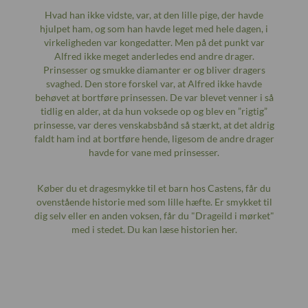
Hvad han ikke vidste, var, at den lille pige, der havde
hjulpet ham, og som han havde leget med hele dagen, i
virkeligheden var kongedatter. Men på det punkt var
Alfred ikke meget anderledes end andre drager.
Prinsesser og smukke diamanter er og bliver dragers
svaghed. Den store forskel var, at Alfred ikke havde
behøvet at bortføre prinsessen. De var blevet venner i så
tidlig en alder, at da hun voksede op og blev en ”rigtig”
prinsesse, var deres venskabsbånd så stærkt, at det aldrig
faldt ham ind at bortføre hende, ligesom de andre drager
havde for vane med prinsesser.
Køber du et dragesmykke til et barn hos Castens, får du
ovenstående historie med som lille hæfte. Er smykket til
dig selv eller en anden voksen, får du "Drageild i mørket"
med i stedet. Du kan læse historien
her
.