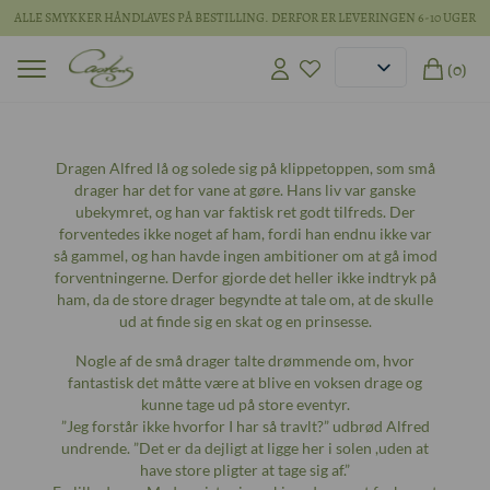
ALLE SMYKKER HÅNDLAVES PÅ BESTILLING. DERFOR ER LEVERINGEN 6-10 UGER
(0)
Dragen Alfred lå og solede sig på klippetoppen, som små
drager har det for vane at gøre. Hans liv var ganske
ubekymret, og han var faktisk ret godt tilfreds. Der
forventedes ikke noget af ham, fordi han endnu ikke var
så gammel, og han havde ingen ambitioner om at gå imod
forventningerne. Derfor gjorde det heller ikke indtryk på
ham, da de store drager begyndte at tale om, at de skulle
ud at finde sig en skat og en prinsesse.
Nogle af de små drager talte drømmende om, hvor
fantastisk det måtte være at blive en voksen drage og
kunne tage ud på store eventyr.
”Jeg forstår ikke hvorfor I har så travlt?” udbrød Alfred
undrende. ”Det er da dejligt at ligge her i solen ,uden at
have store pligter at tage sig af.”