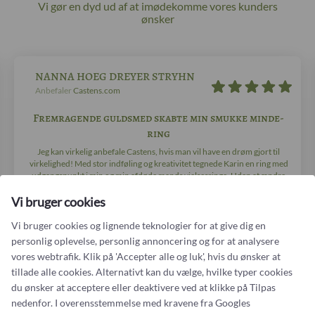
Vi gør en dyd ud af at imødekomme vores kunders
ønsker
NANNA HOEG DREYER STRYHN
Anbefaler
Castens.com
Fremragende guldsmed skabte min smukke minde-
ring
Jeg kan virkelig anbefale Castens, hvis man vil have en drøm gjort til
virkelighed! Med stor indføling og kreativitet tegnede Karin en ring med
udgangspunkt i min og min afdøde mands vielsesringe. Uden at ændre
væsentligt på min egen ring blev min mands ring transformeret,...
Vi bruger cookies
Vi bruger cookies og lignende teknologier for at give dig en
personlig oplevelse, personlig annoncering og for at analysere
vores webtrafik. Klik på 'Accepter alle og luk', hvis du ønsker at
tillade alle cookies. Alternativt kan du vælge, hvilke typer cookies
du ønsker at acceptere eller deaktivere ved at klikke på Tilpas
nedenfor. I overensstemmelse med kravene fra
Googles