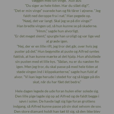
væggen med sin vinge. ”Auv auv.”
”Du siger av hele tiden. Har du slået dig?”,
”Det er min vinge” svarede han og fik tårer i øjnene. ”Jeg
faldt ned deroppe fra i nat.” Han pegede op.
”Nøøj, det var langt. Skal jeg se på din vinge?”
Han bredte vingen ud, så hun kunne se på skaderne.
”Hmm,” sagde hun alvorligt.
”Er det meget slemt,” spurgte han uroligt og var lige ved
at græde igen.
”Nej, der er en lille rift, jeg tror det går, over hvis jeg
puster på det.” Hun begyndte at puste og Alfred syntes
faktisk, at han kunne mærke at det hjalp. Hun afsluttede
sin pusten med et lille kys. ”Sådan, nu er du næsten fin
igen. Men jeg tror, du skal passe på med hele tiden at
støde vingen ind i klippekanterne,” sagde hun fuld af
alvor. ”Vi kan lege herude i stedet for og så kigge på din
skat, når du har fået det bedre.”
Hele dagen legede de ude foran hulen eller solede sig.
Den lille pige lagde sig op ad Alfred og de faldt begge i
søvn i solen. De havde lagt sig lige foran grottens
indgang, så Alfred kunne passe på sin skat selvom de sov.
Den store diamant holdt han tæt til sig, så den ikke blev