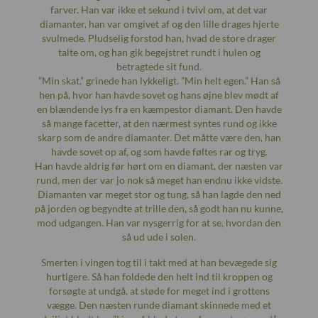
farver. Han var ikke et sekund i tvivl om, at det var
diamanter, han var omgivet af og den lille drages hjerte
svulmede. Pludselig forstod han, hvad de store drager
talte om, og han gik begejstret rundt i hulen og
betragtede sit fund.
”Min skat,” grinede han lykkeligt. ”Min helt egen.” Han så
hen på, hvor han havde sovet og hans øjne blev mødt af
en blændende lys fra en kæmpestor diamant. Den havde
så mange facetter, at den nærmest syntes rund og ikke
skarp som de andre diamanter. Det måtte være den, han
havde sovet op af, og som havde føltes rar og tryg.
Han havde aldrig før hørt om en diamant, der næsten var
rund, men der var jo nok så meget han endnu ikke vidste.
Diamanten var meget stor og tung, så han lagde den ned
på jorden og begyndte at trille den, så godt han nu kunne,
mod udgangen. Han var nysgerrig for at se, hvordan den
så ud ude i solen.
Smerten i vingen tog til i takt med at han bevægede sig
hurtigere. Så han foldede den helt ind til kroppen og
forsøgte at undgå, at støde for meget ind i grottens
vægge. Den næsten runde diamant skinnede med et