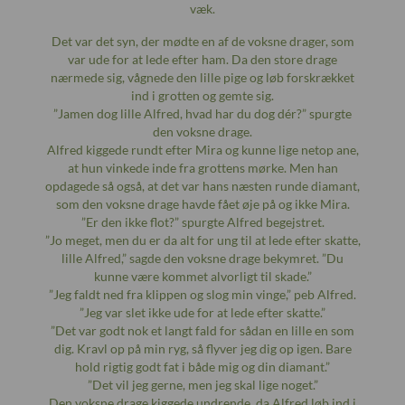
væk.
Det var det syn, der mødte en af de voksne drager, som
var ude for at lede efter ham. Da den store drage
nærmede sig, vågnede den lille pige og løb forskrækket
ind i grotten og gemte sig.
”Jamen dog lille Alfred, hvad har du dog dér?” spurgte
den voksne drage.
Alfred kiggede rundt efter Mira og kunne lige netop ane,
at hun vinkede inde fra grottens mørke. Men han
opdagede så også, at det var hans næsten runde diamant,
som den voksne drage havde fået øje på og ikke Mira.
”Er den ikke flot?” spurgte Alfred begejstret.
”Jo meget, men du er da alt for ung til at lede efter skatte,
lille Alfred,” sagde den voksne drage bekymret. ”Du
kunne være kommet alvorligt til skade.”
”Jeg faldt ned fra klippen og slog min vinge,” peb Alfred.
”Jeg var slet ikke ude for at lede efter skatte.”
”Det var godt nok et langt fald for sådan en lille en som
dig. Kravl op på min ryg, så flyver jeg dig op igen. Bare
hold rigtig godt fat i både mig og din diamant.”
”Det vil jeg gerne, men jeg skal lige noget.”
Den voksne drage kiggede undrende, da Alfred løb ind i