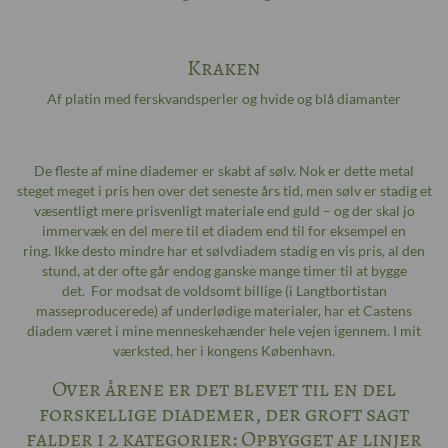
Kraken
Af platin med ferskvandsperler og hvide og blå diamanter
De fleste af mine diademer er skabt af sølv. Nok er dette metal
steget meget i pris hen over det seneste års tid, men sølv er stadig et
væsentligt mere prisvenligt materiale end guld – og der skal jo
immervæk en del mere til et diadem end til for eksempel en
ring. Ikke desto mindre har et sølvdiadem stadig en vis pris, al den
stund, at der ofte går endog ganske mange timer til at bygge
det. For modsat de voldsomt billige (i Langtbortistan
masseproducerede) af underlødige materialer, har et Castens
diadem været i mine menneskehænder hele vejen igennem. I mit
værksted, her i kongens København.
Over årene er det blevet til en del
forskellige diademer, der groft sagt
falder i 2 kategorier: Opbygget af linjer