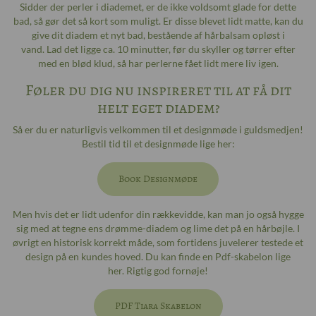
Sidder der perler i diademet, er de ikke voldsomt glade for dette
bad, så gør det så kort som muligt. Er disse blevet lidt matte, kan du
give dit diadem et nyt bad, bestående af hårbalsam opløst i
vand. Lad det ligge ca. 10 minutter, før du skyller og tørrer efter
med en blød klud, så har perlerne fået lidt mere liv igen.
Føler du dig nu inspireret til at få dit
helt eget diadem?
Så er du er naturligvis velkommen til et designmøde i guldsmedjen!
Bestil tid til et designmøde lige her:
Book Designmøde
Men hvis det er lidt udenfor din rækkevidde, kan man jo også hygge
sig med at tegne ens drømme-diadem og lime det på en hårbøjle. I
øvrigt en historisk korrekt måde, som fortidens juvelerer testede et
design på en kundes hoved. Du kan finde en Pdf-skabelon lige
her. Rigtig god fornøje!
PDF Tiara Skabelon