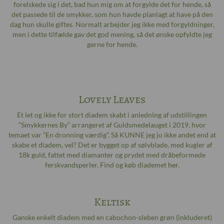
forelskede sig i det, bad hun mig om at forgylde det for hende, så
det passede til de smykker, som hun havde planlagt at have på den
dag hun skulle giftes. Normalt arbejder jeg ikke med forgyldninger,
men i dette tilfælde gav det god mening, så det ønske opfyldte jeg
gerne for hende.
Lovely Leaves
Et let og ikke for stort diadem skabt i anledning af udstillingen
”Smykkernes By” arrangeret af Guldsmedelauget i 2019, hvor
temaet var ”En dronning værdig”. Så KUNNE jeg jo ikke andet end at
skabe et diadem, vel? Det er bygget op af sølvblade, med kugler af
18k guld, fattet med diamanter og prydet med dråbeformede
ferskvandsperler. Find og køb diademet
her
.
Keltisk
Ganske enkelt diadem med en cabochon-sleben grøn (inkluderet)