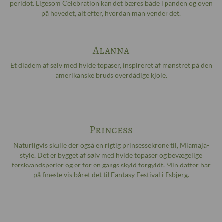
peridot. Ligesom Celebration kan det bæres både i panden og oven
på hovedet, alt efter, hvordan man vender det.
Alanna
Et diadem af sølv med hvide topaser, inspireret af mønstret på den
amerikanske bruds overdådige kjole.
Princess
Naturligvis skulle der også en rigtig prinsessekrone til, Miamaja-
style. Det er bygget af sølv med hvide topaser og bevægelige
ferskvandsperler og er for en gangs skyld forgyldt. Min datter har
på fineste vis båret det til Fantasy Festival i Esbjerg.