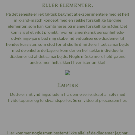
eller elementer.
På det seneste er jeg faktisk begyndt at eksperimentere med et helt
mix-and-match koncept med en række forskellige færdige
elementer, som kan kombineres på mange forskellige måder. Det
kom sig af et vildt projekt, hvor en amerikansk personligheds-
udviklings-guru bad mig skabe individualiserede diademer til
hendes kursister, som stod for at skulle dimittere. I tæt samarbejde
med de enkelte deltagere, kom der en hel række individuelle
diademer ud af det samarbejde. Nogle måske mere heldige end
andre, men helt sikkert hver især unikke!
Empire
Dette er mit yndlingsdiadem fra denne serie, skabt af sølv med
hvide topaser og ferskvandsperler. Se en video af processem
her
.
Her kommer nogle (men bestemt ikke alle) af de diademer jeg har