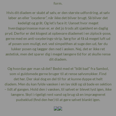
form.
Hvis dit diadem er skabt af sølv, er den største udfordring, at sølv
løber an eller ”oxyderer”, når ikke det bliver brugt. Så bliver det
kedeligt og gråt. Og let’s face it: Uanset hvor meget
hverdagsprinsesse man er, er det jo trods alt sjældent en daglig
pryd. Derfor er det klogest at opbevare diademet i en ziplock-pose,
gerne med en anti-oxyderings-strip. Sørg for at få så meget luft ud
af posen som muligt, evt. ved simpelthen at suge den ud, før du
lukker posen og lægger den ned i æsken. Nej, det er ikke ret
æstetisk, men det sparer dig i meget længere tid for at skulle rense
dit diadem.
Og hvordan gør man så det? Bedst med et ”blåt bad” fra Sambol,
som vi guldsmede gerne bruger til at rense sølvsmykker. Find
det
her
. Der skal dog en del til for at kunne dyppe et helt
diadem. Men du kan fylde væsken i en lav skål og så bade en sektion
– lidt af gangen. Hold den i væsken, til sølvet er blevet lyst igen, ikke
længere. Skyl i rigeligt rent vand og brug så en imprægneret
pudseklud (find den
her
) til at gøre sølvet blankt igen.