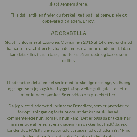
skabt gennem årene.
Til sidst i artiklen finder du forskellige tips til at bære, pleje og
opbevare dit diadem. Enjoy!
Adorabella
Skabt i anledning af Laugenes Opvisning i 2016 af 14k hvidguld med
diamanter og tahitiperler. Som det eneste af mine diademer til dato
kan det skilles fra sin base, monteres på en kæde og bæres som
collier.
Diademet er del af en hel serie med forskellige øreringe, vedhæng
og ringe, som jeg også har bygget af sølv eller gult guld – alt efter
mine kunders ønsker. Se en video om projektet
her
.
Da jeg viste diademet til prinsesse Benedicte, som er protektrice
for opvisningen og fortalte om, at det kunne skilles ad,
kommenterede hun, som kun hun kan: ”Det er også så praktisk når
man er ude at rejse, at ens diadem kan pakkes lidt fladt”. Ja, jeg
kender det. HVER gang jeg er ude at rejse med et diadem ???? Find
diademet
her
(som et af de få er det stadig til salg).