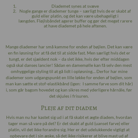
Diademet synes at svæve
Nogle gange er diademer tunge – særligt hvis de er skabt af
guld eller platin, og det kan være ubehageligt i
længden. Fløjlsbåndet agerer buffer og gør det meget rarere
at have diademet på hele aftenen.
Mange diademer har små kamme for enden af bøjlen. Det kan være
en fin løsning for at få det til at sidde fast. Men særligt hvis det er
tungt, er det sjældent nok – da slet ikke, hvis der efter middagen
også skal danses lancier! Sådan en damemølle kan få selv den mest
omhyggelige styling til at gå lidt i opløsning… Derfor har mine
diademer som udgangspunkt en lille løkke for enden af bøjlen, som
man kan sætte et stof-elastikbånd (igen: I samme farve som dit hår)
i, som går bagom hovedet og kan sikres med yderligere hårnåle, før
det skjules i frisuren.
Pleje af dit diadem
Hvis man nu har kastet sig ud i at få skabt et ægte diadem, hvordan
tager man så vare på det? Er det skabt af guld (uanset farve) eller
platin, vil det ikke forandre sig. Her er det udelukkende vigtigt at
opbevare det i sin æske, så det ikke risikerer at blive mast ud af