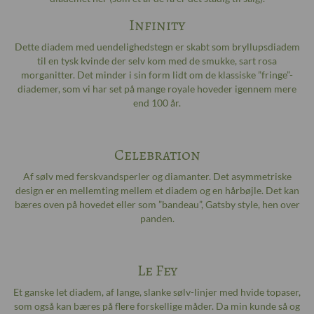
Infinity
Dette diadem med uendelighedstegn er skabt som bryllupsdiadem
til en tysk kvinde der selv kom med de smukke, sart rosa
morganitter. Det minder i sin form lidt om de klassiske ”fringe”-
diademer, som vi har set på mange royale hoveder igennem mere
end 100 år.
Celebration
Af sølv med ferskvandsperler og diamanter. Det asymmetriske
design er en mellemting mellem et diadem og en hårbøjle. Det kan
bæres oven på hovedet eller som ”bandeau”, Gatsby style, hen over
panden.
Le Fey
Et ganske let diadem, af lange, slanke sølv-linjer med hvide topaser,
som også kan bæres på flere forskellige måder. Da min kunde så og