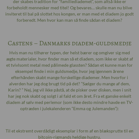
der skabes tradition for ”familiediademet”, som altså ikke er
forbeholdt mennesker med titel! Og bevares… skulle man nu blive
inviteret til bal på slottet hos kongen, er man med et diadem jo godt
forberedt. Men hvor kan man så finde sådan et diadem?
Castens – Danmarks diadem-guldsmedje
Hvis man nu tilhører typen, der helst bærer og omgiver sig med
ægte materialer, hvor finder man så et diadem, som ikke er skabt af
et tvivlsomt metal med pålimede glassten? Sådan et kunne man for
eksempel finde i min guldsmedje, hvor jeg igennem årene
efterhånden skabt mange forskellige diademer. Men hvorfor i
alverden har jeg dog brugt tid på det? ”Sælger du mange af dem,
Karin? ” Nej, jeg vil ikke påstå, at de pisker over disken, men i snit
har jeg nok skabt og solgt i al fald et om året. Fra et ganske enkelt
diadem af sølv med perlemor (som ikke desto mindre havde en TV-
optræden i julekalenderen “Emma og Julemanden”):
Til et ekstremt overdådigt eksemplar i form af en blæksprutte til en
bitcoin-rigmands heldige hustru.