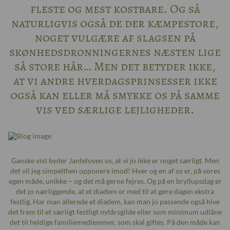
fleste og mest kostbare. Og så
naturligvis også de der kæmpestore,
noget vulgære af slagsen på
skønhedsdronningernes næsten lige
så store hår… Men det betyder ikke,
at vi andre hverdagsprinsesser ikke
også kan eller må smykke os på samme
vis ved særlige lejligheder.
Ganske vist byder Janteloven os, at vi jo ikke er noget særligt. Men
det vil jeg simpelthen opponere imod! Hver og en af os er, på vores
egen måde, unikke – og det må gerne fejres. Og på en bryllupsdag er
det jo nærliggende, at et diadem er med til at gøre dagen ekstra
festlig. Har man allerede et diadem, kan man jo passende også hive
det frem til et særligt festligt nytårsgilde eller som minimum udlåne
det til heldige familiemedlemmer, som skal giftes. På den måde kan