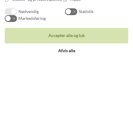
Nødvendig
Statistik
Markedsføring
Accepter alle og luk
Tilmeld nyhedsbrev
Nye smykker og historier fra guldsmedens arbejdsbord
Afvis alle
Din email adresse
Kontakt
Du kan kontakte vores kundeservice på:
Tlf +45 32 20 04 44
design@castens.com