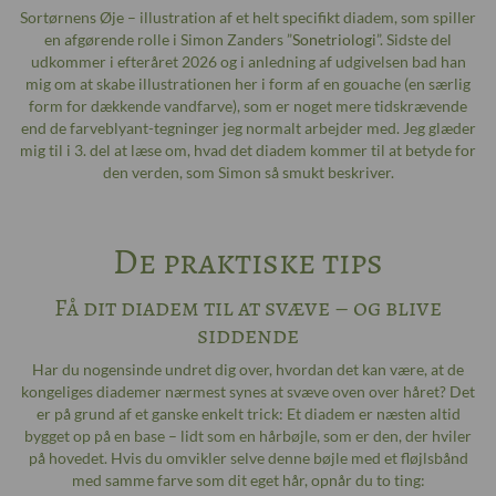
Sortørnens Øje – illustration af et helt specifikt diadem, som spiller
en afgørende rolle i Simon Zanders ”
Sonetriologi
”. Sidste del
udkommer i efteråret 2026 og i anledning af udgivelsen bad han
mig om at skabe illustrationen her i form af en gouache (en særlig
form for dækkende vandfarve), som er noget mere tidskrævende
end de farveblyant-tegninger jeg normalt arbejder med. Jeg glæder
mig til i 3. del at læse om, hvad det diadem kommer til at betyde for
den verden, som Simon så smukt beskriver.
De praktiske tips
Få dit diadem til at svæve – og blive
siddende
Har du nogensinde undret dig over, hvordan det kan være, at de
kongeliges diademer nærmest synes at svæve oven over håret? Det
er på grund af et ganske enkelt trick: Et diadem er næsten altid
bygget op på en base – lidt som en hårbøjle, som er den, der hviler
på hovedet. Hvis du omvikler selve denne bøjle med et fløjlsbånd
med samme farve som dit eget hår, opnår du to ting: