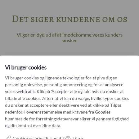
Det siger kunderne om os
Vi gør en dyd ud af at imødekomme vores kunders
ønsker
NANNA HOEG DREYER STRYHN
Vi bruger cookies
Anbefaler
Castens.com
Vi bruger cookies og lignende teknologier for at give dig en
Fremragende guldsmed skabte min smukke minde-
personlig oplevelse, personlig annoncering og for at analysere
ring
vores webtrafik. Klik på 'Accepter alle og luk', hvis du ønsker at
tillade alle cookies. Alternativt kan du vælge, hvilke typer cookies
Jeg kan virkelig anbefale Castens, hvis man vil have en drøm gjort til
virkelighed! Med stor indføling og kreativitet tegnede Karin en ring med
du ønsker at acceptere eller deaktivere ved at klikke på Tilpas
udgangspunkt i min og min afdøde mands vielsesringe. Uden at ændre
nedenfor. I overensstemmelse med kravene fra
Googles
væsentligt på min egen ring blev min mands ring transformeret,...
hjemmeside for forretningsdataansvar
sikrer vi gennemsigtighed
og din kontrol over dine data.
Cookie- og privatlivspolitik
Tilpas