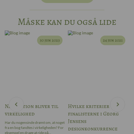
Måske kan du også lide
30 jun 2023
24 jun 2021
Når fiktion bliver til
Hvilke kriterier blev
W
virkelighed
finalisterne i Georg
–
Jensens
Har du nogensinde drømt om, at noget
Ar
designkonkurrence
fra en bog fandtes i virkeligheden? For
bl
ter
eksempel en drage at ride på...
ap