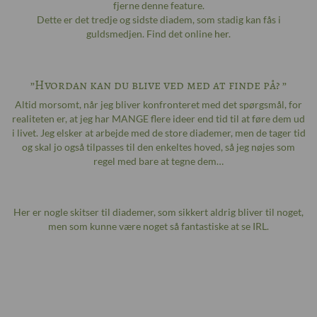
fjerne denne feature.
Dette er det tredje og sidste diadem, som stadig kan fås i
guldsmedjen. Find det online
her
.
”Hvordan kan du blive ved med at finde på? ”
Altid morsomt, når jeg bliver konfronteret med det spørgsmål, for
realiteten er, at jeg har MANGE flere ideer end tid til at føre dem ud
i livet. Jeg elsker at arbejde med de store diademer, men de tager tid
og skal jo også tilpasses til den enkeltes hoved, så jeg nøjes som
regel med bare at tegne dem…
Her er nogle skitser til diademer, som sikkert aldrig bliver til noget,
men som kunne være noget så fantastiske at se IRL.