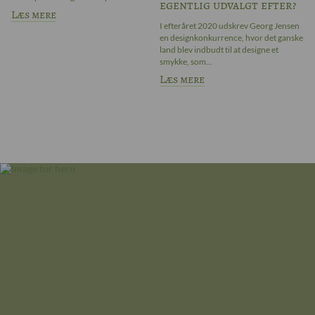
egentlig udvalgt efter?
sa
Læs mere
L
I efteråret 2020 udskrev Georg Jensen
en designkonkurrence, hvor det ganske
land blev indbudt til at designe et
smykke, som...
Læs mere