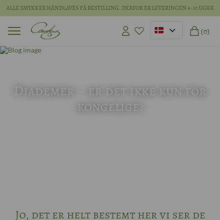
ALLE SMYKKER HÅNDLAVES PÅ BESTILLING. DERFOR ER LEVERINGEN 6-10 UGER
(0)
16 jun 2026
Diademer – er det ikke kun for
kongelige?
Jo, det er helt bestemt her vi ser de