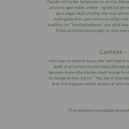
Ganske vist byder Janteloven os, at vi jo ikke 
på vores egen måde, unikke – og det må gerne 
gøre dagen ekstra festlig. Har man allered
nytårsgilde eller som minimum udlåne det 
tradition for ”familiediademet”, som altså ikk
til bal på slottet hos kongen, er man me
Castens –
Hvis man nu tilhører typen, der helst bærer 
skabt af et tvivlsomt metal med pålimede g
igennem årene efterhånden skabt mange forske
du mange af dem, Karin? ” Nej, jeg vil ikke påst
året. Fra et ganske enkelt diadem af sølv 
Til et ekstremt overdådigt eksempl