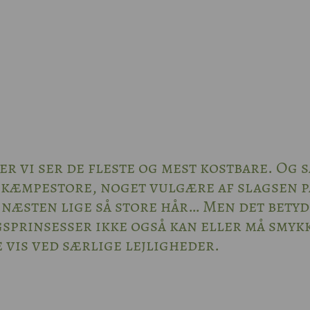
her vi ser de fleste og mest kostbare. Og s
 kæmpestore, noget vulgære af slagsen p
æsten lige så store hår… Men det bety
gsprinsesser ikke også kan eller må smyk
 vis ved særlige lejligheder.