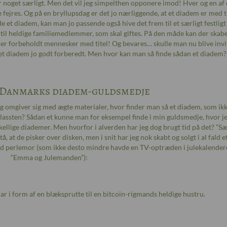
er noget særligt. Men det vil jeg simpelthen opponere imod! Hver og en af o
fejres. Og på en bryllupsdag er det jo nærliggende, at et diadem er med ti
e et diadem, kan man jo passende også hive det frem til et særligt festligt
til heldige familiemedlemmer, som skal giftes. På den måde kan der skab
e er forbeholdt mennesker med titel! Og bevares… skulle man nu blive invi
d et diadem jo godt forberedt. Men hvor kan man så finde sådan et diadem?
 Danmarks diadem-guldsmedje
og omgiver sig med ægte materialer, hvor finder man så et diadem, som ikk
lassten? Sådan et kunne man for eksempel finde i min guldsmedje, hvor j
llige diademer. Men hvorfor i alverden har jeg dog brugt tid på det? ”Sæ
å, at de pisker over disken, men i snit har jeg nok skabt og solgt i al fald 
med perlemor (som ikke desto mindre havde en TV-optræden i julekalender
“Emma og Julemanden”):
ar i form af en blæksprutte til en bitcoin-rigmands heldige hustru.