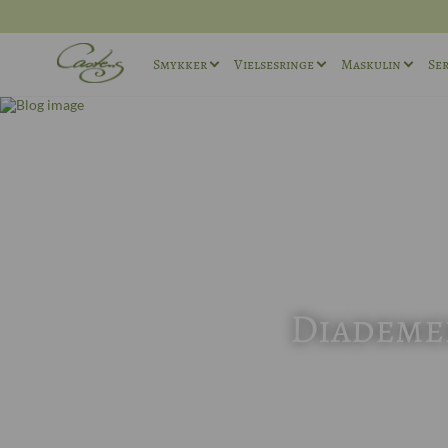
Smykker
Vielsesringe
Maskulin
Ser
Ringe
Vielsesringe sæt
Maskuline ø
Halskæder
Maskuline Vielsesringe
Maskuline r
Andet
Unika Vielsesringe
Manchetkna
Forlovelsesringe
Diademer