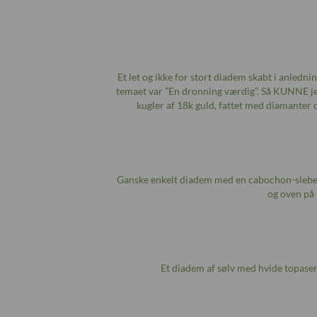
Et let og ikke for stort diadem skabt i anledn
temaet var ”En dronning værdig”. Så KUNNE jeg
kugler af 18k guld, fattet med diamante
Ganske enkelt diadem med en cabochon-sleben 
og oven på 
Et diadem af sølv med hvide topaser