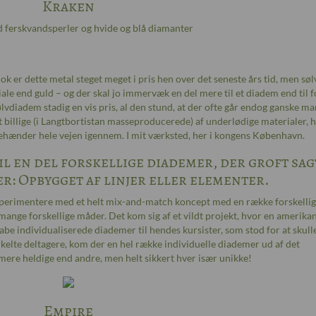
Kraken
d ferskvandsperler og hvide og blå diamanter
ok er dette metal steget meget i pris hen over det seneste års tid, men søl
ale end guld – og der skal jo immervæk en del mere til et diadem end til f
lvdiadem stadig en vis pris, al den stund, at der ofte går endog ganske m
 billige (i Langtbortistan masseproducerede) af underlødige materialer, h
hænder hele vejen igennem. I mit værksted, her i kongens København.
il en del forskellige diademer, der groft sag
er: Opbygget af linjer eller elementer.
eksperimentere med et helt mix-and-match koncept med en række forskelli
nge forskellige måder. Det kom sig af et vildt projekt, hvor en amerika
be individualiserede diademer til hendes kursister, som stod for at skull
kelte deltagere, kom der en hel række individuelle diademer ud af det
ere heldige end andre, men helt sikkert hver især unikke!
Empire