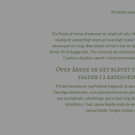
Af platin me
De fleste af mine diademer er skabt af sølv. N
stadig et væsentligt mere prisvenligt materi
eksempel en ring. Ikke desto mindre har et sø
timer til at bygge det. For modsat de voldsomt
Castens diadem været i mine menneske
Over årene er det blevet t
falder i 2 kategori
På det seneste er jeg faktisk begyndt at 
færdige elementer, som kan kombineres på ma
personligheds-udviklings-guru bad mig ska
dimittere. I tæt samarbejde med de en
samarbejde. Nogle måske m