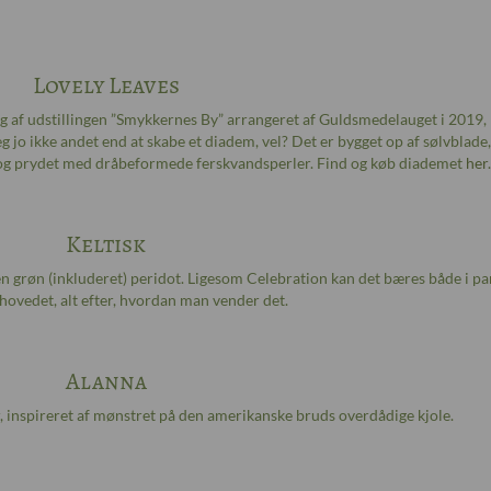
Lovely Leaves
ing af udstillingen ”Smykkernes By” arrangeret af Guldsmedelauget i 2019,
 jo ikke andet end at skabe et diadem, vel? Det er bygget op af sølvblade
r og prydet med dråbeformede ferskvandsperler. Find og køb diademet
her
.
Keltisk
grøn (inkluderet) peridot. Ligesom Celebration kan det bæres både i p
hovedet, alt efter, hvordan man vender det.
Alanna
, inspireret af mønstret på den amerikanske bruds overdådige kjole.