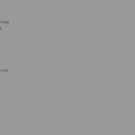
elige
g.
 mest