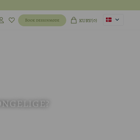
(0)
Book designmøde
KURV
ongelige?