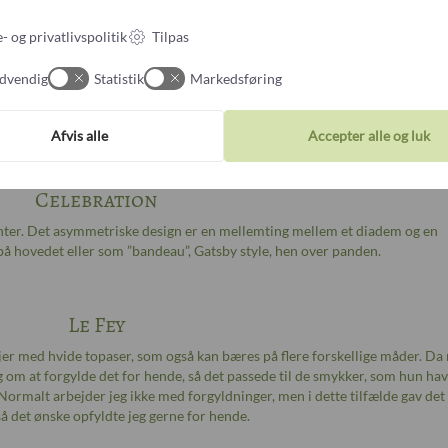
salg).
- og privatlivspolitik
Tilpas
Infinity
dvendig
Statistik
Markedsføring
som bryllupsdiadem til en tysk kvinde der selv kom med de smukke, sart 
e klassiske ”fringe”-diademer, som vi har set på mange royale hoveder ige
mere end 100 år.
Afvis alle
Accepter alle og luk
Celebration
ter. Det asymmetriske design er en mellemting mellem et diadem og en
å hovedet eller som ”bandeau”, Gatsby style, hen over panden.
Le Fey
injer med hvide topaser, som også kan bæres på flere forskellige måder. Da
g om at forgylde det for hende, så det passede til de smykker, som hun ha
 Normalt arbejder jeg ikke med forgyldninger, men i dette tilfælde gav det
å det ønske opfyldte jeg gerne for hende.