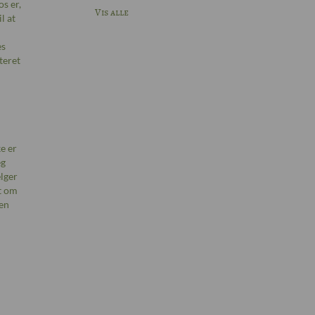
s er,
Vis alle
l at
es
teret
e er
eg
lger
et om
en