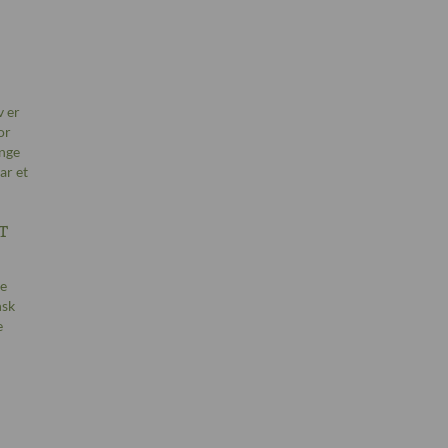
v er
or
ange
ar et
t
ge
nsk
e