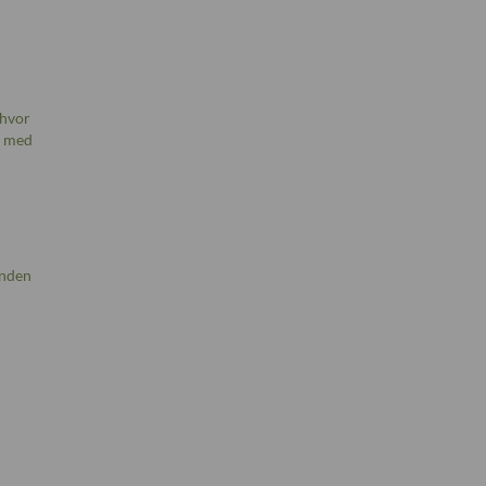
 hvor
, med
anden