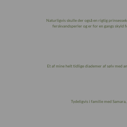
Naturligvis skulle der også en rigtig prinsesse
ferskvandsperler og er for en gangs skyld fo
Et af mine helt tidlige diademer af sølv med am
Tydeligvis i familie med Samara,