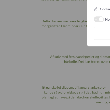
Cookie
Nø
Dette diadem med uendelighedstegn er skabt 
morganitter. Det minder i sin form lidt om d
Af sølv med ferskvandsperler og diaman
hårbøjle. Det kan bæres oven p
Et ganske let diadem, af lange, slanke sølv-l
kunde så og forelskede sig i det, bad hun mi
planlagt at have på den dag hun skulle giftes.
mening, s