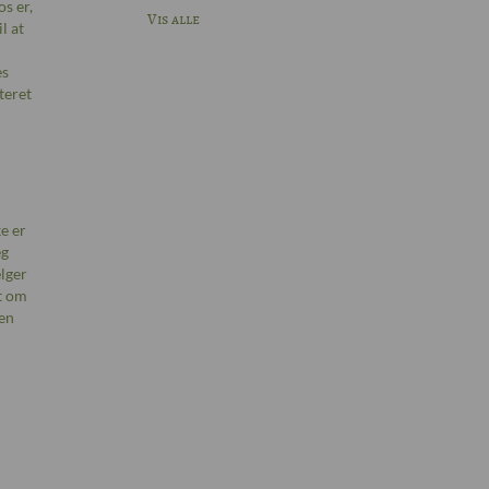
s er,
Vis alle
l at
es
teret
e er
eg
lger
et om
en