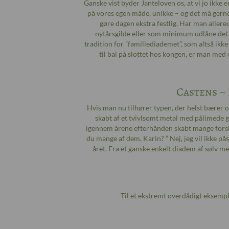
Ganske vist byder Janteloven os, at vi jo ikke 
på vores egen måde, unikke – og det må gerne 
gøre dagen ekstra festlig. Har man allered
nytårsgilde eller som minimum udlåne det 
tradition for ”familiediademet”, som altså ikk
til bal på slottet hos kongen, er man me
Castens –
Hvis man nu tilhører typen, der helst bærer 
skabt af et tvivlsomt metal med pålimede g
igennem årene efterhånden skabt mange forske
du mange af dem, Karin? ” Nej, jeg vil ikke påst
året. Fra et ganske enkelt diadem af sølv 
Til et ekstremt overdådigt eksempl