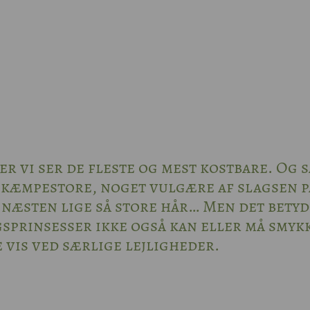
her vi ser de fleste og mest kostbare. Og s
 kæmpestore, noget vulgære af slagsen p
æsten lige så store hår… Men det bety
gsprinsesser ikke også kan eller må smyk
 vis ved særlige lejligheder.