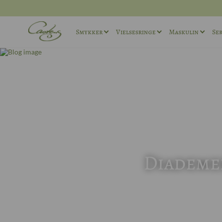
Smykker
Vielsesringe
Maskulin
Ser
Ringe
Vielsesringe sæt
Maskuline ø
Halskæder
Maskuline Vielsesringe
Maskuline r
Andet
Unika Vielsesringe
Manchetkna
Forlovelsesringe
Diademer