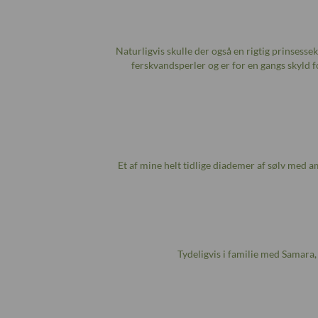
Naturligvis skulle der også en rigtig prinsesse
ferskvandsperler og er for en gangs skyld fo
Et af mine helt tidlige diademer af sølv med am
Tydeligvis i familie med Samara,