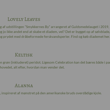
Lovely Leaves
ing af udstillingen ”Smykkernes By” arrangeret af Guldsmedelauget i 2019,
 jo ikke andet end at skabe et diadem, vel? Det er bygget op af sølvblade
r og prydet med dråbeformede ferskvandsperler. Find og køb diademet
her
.
Keltisk
grøn (inkluderet) peridot. Ligesom Celebration kan det bæres både i p
hovedet, alt efter, hvordan man vender det.
Alanna
, inspireret af mønstret på den amerikanske bruds overdådige kjole.