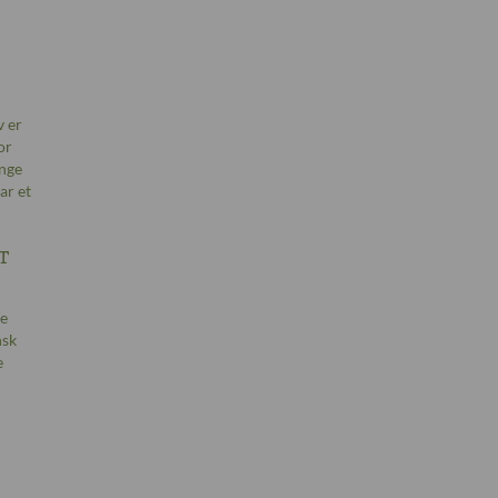
v er
or
ange
ar et
t
ge
nsk
e