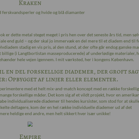
Kraken
d ferskvandsperler og hvide og blå diamanter
ok er dette metal steget meget i pris hen over det seneste års tid, men søl
ale end guld – og der skal jo immervæk en del mere til et diadem end til f
lvdiadem stadig en vis pris, al den stund, at der ofte går endog ganske m
 billige (i Langtbortistan masseproducerede) af underlødige materialer, h
hænder hele vejen igennem. I mit værksted, her i kongens København.
il en del forskellige diademer, der groft sag
er: Opbygget af linjer eller elementer.
eksperimentere med et helt mix-and-match koncept med en række forskelli
nge forskellige måder. Det kom sig af et vildt projekt, hvor en amerika
be individualiserede diademer til hendes kursister, som stod for at skull
kelte deltagere, kom der en hel række individuelle diademer ud af det
ere heldige end andre, men helt sikkert hver især unikke!
Empire