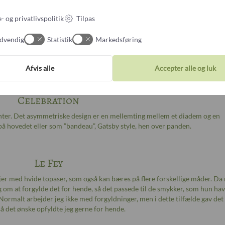
salg).
- og privatlivspolitik
Tilpas
Infinity
dvendig
Statistik
Markedsføring
som bryllupsdiadem til en tysk kvinde der selv kom med de smukke, sart 
e klassiske ”fringe”-diademer, som vi har set på mange royale hoveder ige
mere end 100 år.
Afvis alle
Accepter alle og luk
Celebration
ter. Det asymmetriske design er en mellemting mellem et diadem og en
å hovedet eller som ”bandeau”, Gatsby style, hen over panden.
Le Fey
injer med hvide topaser, som også kan bæres på flere forskellige måder. Da
g om at forgylde det for hende, så det passede til de smykker, som hun ha
 Normalt arbejder jeg ikke med forgyldninger, men i dette tilfælde gav det
å det ønske opfyldte jeg gerne for hende.