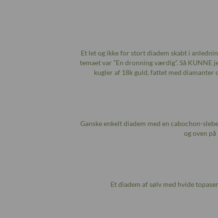
Et let og ikke for stort diadem skabt i anledn
temaet var ”En dronning værdig”. Så KUNNE jeg
kugler af 18k guld, fattet med diamante
Ganske enkelt diadem med en cabochon-sleben 
og oven på 
Et diadem af sølv med hvide topaser