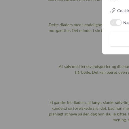
Cookie
Nø
Dette diadem med uendelighedstegn er skabt 
morganitter. Det minder i sin form lidt om d
Af sølv med ferskvandsperler og diaman
hårbøjle. Det kan bæres oven p
Et ganske let diadem, af lange, slanke sølv-l
kunde så og forelskede sig i det, bad hun mi
planlagt at have på den dag hun skulle giftes.
mening, s