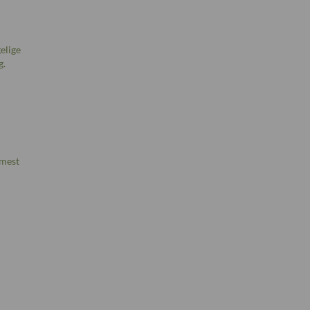
elige
g.
 mest