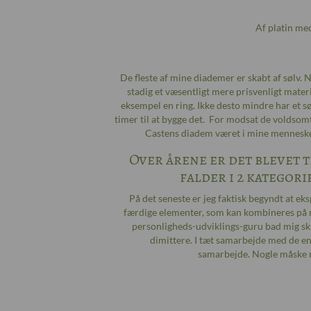
Af platin me
De fleste af mine diademer er skabt af sølv. N
stadig et væsentligt mere prisvenligt materi
eksempel en ring. Ikke desto mindre har et sø
timer til at bygge det. For modsat de voldsomt
Castens diadem været i mine menneske
Over årene er det blevet t
falder i 2 kategori
På det seneste er jeg faktisk begyndt at 
færdige elementer, som kan kombineres på ma
personligheds-udviklings-guru bad mig ska
dimittere. I tæt samarbejde med de en
samarbejde. Nogle måske m