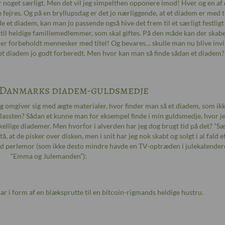
er noget særligt. Men det vil jeg simpelthen opponere imod! Hver og en af o
fejres. Og på en bryllupsdag er det jo nærliggende, at et diadem er med ti
e et diadem, kan man jo passende også hive det frem til et særligt festligt
til heldige familiemedlemmer, som skal giftes. På den måde kan der skab
e er forbeholdt mennesker med titel! Og bevares… skulle man nu blive invi
d et diadem jo godt forberedt. Men hvor kan man så finde sådan et diadem?
 Danmarks diadem-guldsmedje
og omgiver sig med ægte materialer, hvor finder man så et diadem, som ikk
lassten? Sådan et kunne man for eksempel finde i min guldsmedje, hvor j
llige diademer. Men hvorfor i alverden har jeg dog brugt tid på det? ”Sæ
å, at de pisker over disken, men i snit har jeg nok skabt og solgt i al fald 
med perlemor (som ikke desto mindre havde en TV-optræden i julekalender
“Emma og Julemanden”):
ar i form af en blæksprutte til en bitcoin-rigmands heldige hustru.