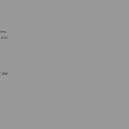
 hvor
, med
anden