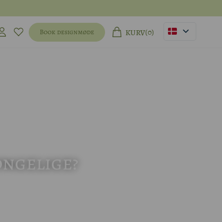
(0)
Book designmøde
KURV
ongelige?