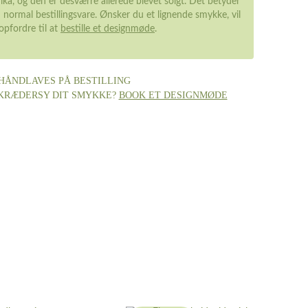
ka, og den er desværre allerede blevet solgt. Det betyder
 normal bestillingsvare. Ønsker du et lignende smykke, vil
 opfordre til at
bestille et designmøde
.
HÅNDLAVES PÅ BESTILLING
SKRÆDERSY DIT SMYKKE?
BOOK ET DESIGNMØDE