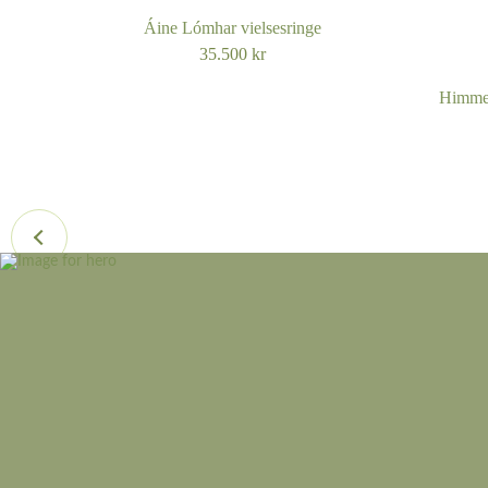
Áine Lómhar vielsesringe
35.500
kr
Himmel