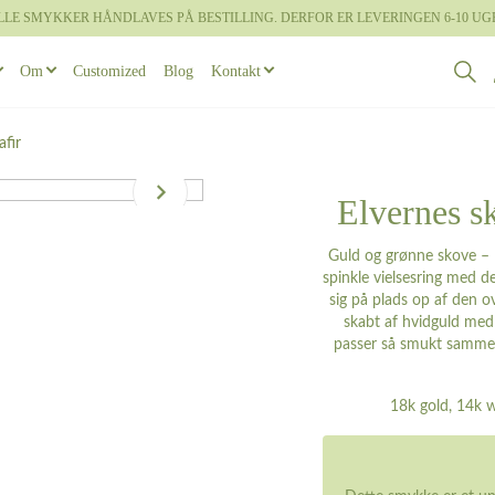
LLE SMYKKER HÅNDLAVES PÅ BESTILLING. DERFOR ER LEVERINGEN 6-10 UG
Om
Customized
Blog
Kontakt
g om Castens
Book designmøde
ge
rabella
Øreringe
Feminine vielsesringe
Maskuline halskæder
Bookish
fir
 gammelt guld
 designprocessen
ite
Armbånd
Brudesæt
Maskuline armbånd
Rocaille
Elvernes s
 overflader
Guld og grønne skove – l
 vielsesringe
rden
Diademer
Faun
spinkle vielsesring med 
 diamanter
sig på plads op af den o
agonling
Unika Inspiration
skabt af hvidguld med e
 Brudesæt
passer så smukt sammen 
esse
18k gold, 14k w