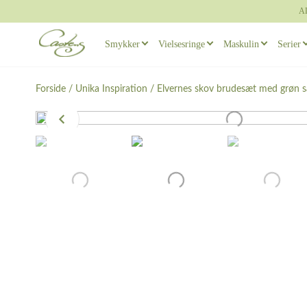
A
Smykker
Vielsesringe
Maskulin
Serier
Ba
Ringe
Vielsesringe sæt
Maskuline ørerin
Ado
Forside
/
Unika Inspiration
/ Elvernes skov brudesæt med grøn sa
Om
Om
Halskæder
Maskuline Vielsesringe
Maskuline ringe
Pet
Om
Om
Andet
Unika Vielsesringe
Manchetknapper
Ga
Om
Forlovelsesringe
Dr
Om
Pr