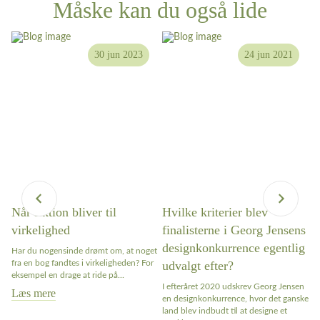
Måske kan du også lide
30 jun 2023
24 jun 2021
Når fiktion bliver til
Hvilke kriterier blev
W
virkelighed
finalisterne i Georg Jensens
n
designkonkurrence egentlig
Har du nogensinde drømt om, at noget
Ar
fra en bog fandtes i virkeligheden? For
udvalgt efter?
bl
ter
eksempel en drage at ride på...
ap
I efteråret 2020 udskrev Georg Jensen
sa
Læs mere
en designkonkurrence, hvor det ganske
L
land blev indbudt til at designe et