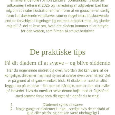
en afgørende rolle i Simon Zanders ”
Sonetriologi
”. Sidste del
udkommer i efteråret 2026 og i anledning af udgivelsen bad han
mig om at skabe illustrationen her i form af en gouache (en særlig
form for dækkende vandfarve), som er noget mere tidskrævende
end de farveblyant-tegninger jeg normalt arbejder med. Jeg glæder
mig til i 3. del at læse om, hvad det diadem kommer til at betyde
for den verden, som Simon så smukt beskriver.
De praktiske tips
Få dit diadem til at svæve – og blive siddende
Har du nogensinde undret dig over, hvordan det kan være, at de
kongeliges diademer nærmest synes at svæve oven over håret? Det
er på grund af et ganske enkelt trick: Et diadem er næsten altid
bygget op på en base – lidt som en hårbøjle, som er den, der hviler
på hovedet. Hvis du omvikler selve denne bøjle med et fløjlsbånd
med samme farve som dit eget hår, opnår du to ting:
Diademet synes at svæve
Nogle gange er diademer tunge – særligt hvis de er skabt af
guld eller platin, og det kan være ubehageligt i