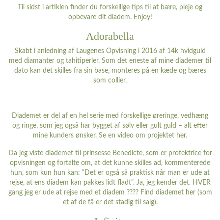
Til sidst i artiklen finder du forskellige tips til at bære, pleje og
opbevare dit diadem. Enjoy!
Adorabella
Skabt i anledning af Laugenes Opvisning i 2016 af 14k hvidguld
med diamanter og tahitiperler. Som det eneste af mine diademer til
dato kan det skilles fra sin base, monteres på en kæde og bæres
som collier.
Diademet er del af en hel serie med forskellige øreringe, vedhæng
og ringe, som jeg også har bygget af sølv eller gult guld – alt efter
mine kunders ønsker. Se en video om projektet
her
.
Da jeg viste diademet til prinsesse Benedicte, som er protektrice for
opvisningen og fortalte om, at det kunne skilles ad, kommenterede
hun, som kun hun kan: ”Det er også så praktisk når man er ude at
rejse, at ens diadem kan pakkes lidt fladt”. Ja, jeg kender det. HVER
gang jeg er ude at rejse med et diadem ???? Find diademet
her
(som
et af de få er det stadig til salg).