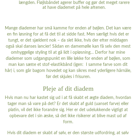
længden. Fløjlsbåndet agerer buffer og gør det meget rarere
at have diademet på hele aftenen.
Mange diademer har små kamme for enden af bøjlen. Det kan være
en fin løsning for at få det til at sidde fast. Men særligt hvis det er
tungt, er det sjældent nok – da slet ikke, hvis der efter middagen
også skal danses lancier! Sådan en damemølle kan få selv den mest
omhyggelige styling til at gå lidt i opløsning… Derfor har mine
diademer som udgangspunkt en lille løkke for enden af bøjlen, som
man kan sætte et stof-elastikbånd (igen: I samme farve som dit
hår) i, som går bagom hovedet og kan sikres med yderligere hårnåle,
før det skjules i frisuren.
Pleje af dit diadem
Hvis man nu har kastet sig ud i at få skabt et ægte diadem, hvordan
tager man så vare på det? Er det skabt af guld (uanset farve) eller
platin, vil det ikke forandre sig. Her er det udelukkende vigtigt at
opbevare det i sin æske, så det ikke risikerer at blive mast ud af
form.
Hvis dit diadem er skabt af sølv, er den største udfordring, at sølv