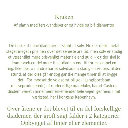
Kraken
Af platin med ferskvandsperler og hvide og blå diamanter
De fleste af mine diademer er skabt af sølv. Nok er dette metal
steget meget i pris hen over det seneste års tid, men sølv er stadig
et væsentligt mere prisvenligt materiale end guld – og der skal jo
immervæk en del mere til et diadem end til for eksempel en
ring. Ikke desto mindre har et sølvdiadem stadig en vis pris, al den
stund, at der ofte går endog ganske mange timer til at bygge
det. For modsat de voldsomt billige (i Langtbortistan
masseproducerede) af underlødige materialer, har et Castens
diadem været i mine menneskehænder hele vejen igennem. I mit
værksted, her i kongens København.
Over årene er det blevet til en del forskellige
diademer, der groft sagt falder i 2 kategorier:
Opbygget af linjer eller elementer.