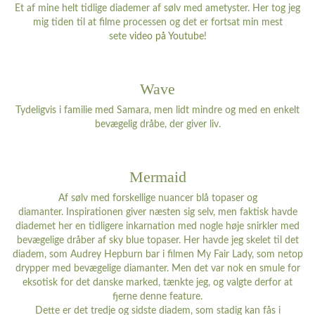
Et af mine helt tidlige diademer af sølv med ametyster. Her tog jeg
mig tiden til at filme processen og det er fortsat min mest
sete
video på Youtube
!
Wave
Tydeligvis i familie med Samara, men lidt mindre og med en enkelt
bevægelig dråbe, der giver liv.
Mermaid
Af sølv med forskellige nuancer blå topaser og
diamanter. Inspirationen giver næsten sig selv, men faktisk havde
diademet her en tidligere inkarnation med nogle høje snirkler med
bevægelige dråber af sky blue topaser. Her havde jeg skelet til det
diadem, som Audrey Hepburn bar i filmen My Fair Lady, som netop
drypper med bevægelige diamanter. Men det var nok en smule for
eksotisk for det danske marked, tænkte jeg, og valgte derfor at
fjerne denne feature.
Dette er det tredje og sidste diadem, som stadig kan fås i