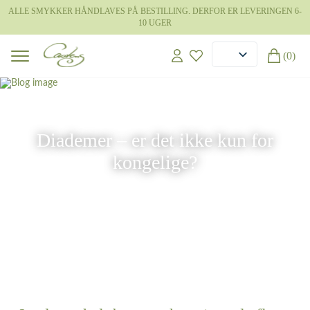
ALLE SMYKKER HÅNDLAVES PÅ BESTILLING. DERFOR ER LEVERINGEN 6-
10 UGER
(0)
16 jun 2026
Diademer – er det ikke kun for
kongelige?