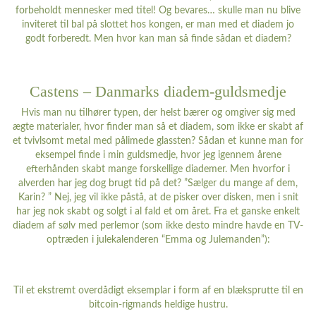
forbeholdt mennesker med titel! Og bevares… skulle man nu blive
inviteret til bal på slottet hos kongen, er man med et diadem jo
godt forberedt. Men hvor kan man så finde sådan et diadem?
Castens – Danmarks diadem-guldsmedje
Hvis man nu tilhører typen, der helst bærer og omgiver sig med
ægte materialer, hvor finder man så et diadem, som ikke er skabt af
et tvivlsomt metal med pålimede glassten? Sådan et kunne man for
eksempel finde i min guldsmedje, hvor jeg igennem årene
efterhånden skabt mange forskellige diademer. Men hvorfor i
alverden har jeg dog brugt tid på det? ”Sælger du mange af dem,
Karin? ” Nej, jeg vil ikke påstå, at de pisker over disken, men i snit
har jeg nok skabt og solgt i al fald et om året. Fra et ganske enkelt
diadem af sølv med perlemor (som ikke desto mindre havde en TV-
optræden i julekalenderen “Emma og Julemanden”):
Til et ekstremt overdådigt eksemplar i form af en blæksprutte til en
bitcoin-rigmands heldige hustru.