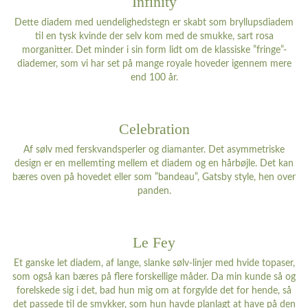
Infinity
Dette diadem med uendelighedstegn er skabt som bryllupsdiadem
til en tysk kvinde der selv kom med de smukke, sart rosa
morganitter. Det minder i sin form lidt om de klassiske ”fringe”-
diademer, som vi har set på mange royale hoveder igennem mere
end 100 år.
Celebration
Af sølv med ferskvandsperler og diamanter. Det asymmetriske
design er en mellemting mellem et diadem og en hårbøjle. Det kan
bæres oven på hovedet eller som ”bandeau”, Gatsby style, hen over
panden.
Le Fey
Et ganske let diadem, af lange, slanke sølv-linjer med hvide topaser,
som også kan bæres på flere forskellige måder. Da min kunde så og
forelskede sig i det, bad hun mig om at forgylde det for hende, så
det passede til de smykker, som hun havde planlagt at have på den