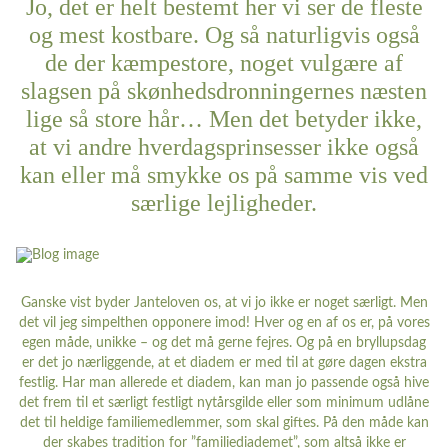
Jo, det er helt bestemt her vi ser de fleste
og mest kostbare. Og så naturligvis også
de der kæmpestore, noget vulgære af
slagsen på skønhedsdronningernes næsten
lige så store hår… Men det betyder ikke,
at vi andre hverdagsprinsesser ikke også
kan eller må smykke os på samme vis ved
særlige lejligheder.
Ganske vist byder Janteloven os, at vi jo ikke er noget særligt. Men
det vil jeg simpelthen opponere imod! Hver og en af os er, på vores
egen måde, unikke – og det må gerne fejres. Og på en bryllupsdag
er det jo nærliggende, at et diadem er med til at gøre dagen ekstra
festlig. Har man allerede et diadem, kan man jo passende også hive
det frem til et særligt festligt nytårsgilde eller som minimum udlåne
det til heldige familiemedlemmer, som skal giftes. På den måde kan
der skabes tradition for ”familiediademet”, som altså ikke er