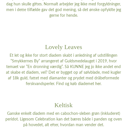
dag hun skulle giftes. Normalt arbejder jeg ikke med forgyldninger,
men i dette tilfælde gav det god mening, så det ønske opfyldte jeg
gerne for hende.
Lovely Leaves
Et let og ikke for stort diadem skabt i anledning af udstillingen
”Smykkernes By” arrangeret af Guldsmedelauget i 2019, hvor
temaet var ”En dronning værdig”. Så KUNNE jeg jo ikke andet end
at skabe et diadem, vel? Det er bygget op af sølvblade, med kugler
af 18k guld, fattet med diamanter og prydet med dråbeformede
ferskvandsperler. Find og køb diademet
her
.
Keltisk
Ganske enkelt diadem med en cabochon-sleben grøn (inkluderet)
peridot. Ligesom Celebration kan det bæres både i panden og oven
på hovedet, alt efter, hvordan man vender det.