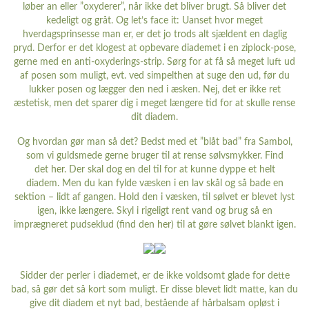
løber an eller ”oxyderer”, når ikke det bliver brugt. Så bliver det
kedeligt og gråt. Og let’s face it: Uanset hvor meget
hverdagsprinsesse man er, er det jo trods alt sjældent en daglig
pryd. Derfor er det klogest at opbevare diademet i en ziplock-pose,
gerne med en anti-oxyderings-strip. Sørg for at få så meget luft ud
af posen som muligt, evt. ved simpelthen at suge den ud, før du
lukker posen og lægger den ned i æsken. Nej, det er ikke ret
æstetisk, men det sparer dig i meget længere tid for at skulle rense
dit diadem.
Og hvordan gør man så det? Bedst med et ”blåt bad” fra Sambol,
som vi guldsmede gerne bruger til at rense sølvsmykker. Find
det
her
. Der skal dog en del til for at kunne dyppe et helt
diadem. Men du kan fylde væsken i en lav skål og så bade en
sektion – lidt af gangen. Hold den i væsken, til sølvet er blevet lyst
igen, ikke længere. Skyl i rigeligt rent vand og brug så en
imprægneret pudseklud (find den
her
) til at gøre sølvet blankt igen.
Sidder der perler i diademet, er de ikke voldsomt glade for dette
bad, så gør det så kort som muligt. Er disse blevet lidt matte, kan du
give dit diadem et nyt bad, bestående af hårbalsam opløst i