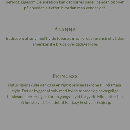
peridot. Ligesom Celebration kan det bæres både i panden og oven
på hovedet, alt efter, hvordan man vender det.
Alanna
Et diadem af sølv med hvide topaser, inspireret af mønstret på den
amerikanske bruds overdådige kjole.
Princess
Naturligvis skulle der også en rigtig prinsessekrone til, Miamaja-
style. Det er bygget af sølv med hvide topaser og bevægelige
ferskvandsperler og er for en gangs skyld forgyldt. Min datter har
på fineste vis båret det til Fantasy Festival i Esbjerg.