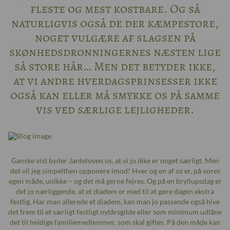
fleste og mest kostbare. Og så
naturligvis også de der kæmpestore,
noget vulgære af slagsen på
skønhedsdronningernes næsten lige
så store hår… Men det betyder ikke,
at vi andre hverdagsprinsesser ikke
også kan eller må smykke os på samme
vis ved særlige lejligheder.
Ganske vist byder Janteloven os, at vi jo ikke er noget særligt. Men
det vil jeg simpelthen opponere imod! Hver og en af os er, på vores
egen måde, unikke – og det må gerne fejres. Og på en bryllupsdag er
det jo nærliggende, at et diadem er med til at gøre dagen ekstra
festlig. Har man allerede et diadem, kan man jo passende også hive
det frem til et særligt festligt nytårsgilde eller som minimum udlåne
det til heldige familiemedlemmer, som skal giftes. På den måde kan