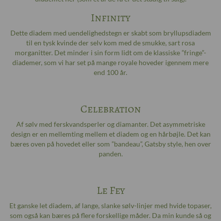
Infinity
Dette diadem med uendelighedstegn er skabt som bryllupsdiadem
til en tysk kvinde der selv kom med de smukke, sart rosa
morganitter. Det minder i sin form lidt om de klassiske ”fringe”-
diademer, som vi har set på mange royale hoveder igennem mere
end 100 år.
Celebration
Af sølv med ferskvandsperler og diamanter. Det asymmetriske
design er en mellemting mellem et diadem og en hårbøjle. Det kan
bæres oven på hovedet eller som ”bandeau”, Gatsby style, hen over
panden.
Le Fey
Et ganske let diadem, af lange, slanke sølv-linjer med hvide topaser,
som også kan bæres på flere forskellige måder. Da min kunde så og