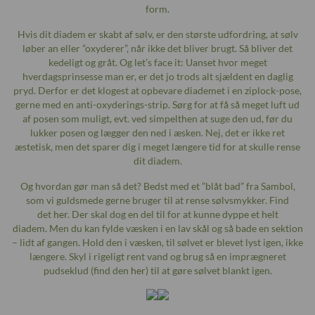
form.
Hvis dit diadem er skabt af sølv, er den største udfordring, at sølv
løber an eller ”oxyderer”, når ikke det bliver brugt. Så bliver det
kedeligt og gråt. Og let’s face it: Uanset hvor meget
hverdagsprinsesse man er, er det jo trods alt sjældent en daglig
pryd. Derfor er det klogest at opbevare diademet i en ziplock-pose,
gerne med en anti-oxyderings-strip. Sørg for at få så meget luft ud
af posen som muligt, evt. ved simpelthen at suge den ud, før du
lukker posen og lægger den ned i æsken. Nej, det er ikke ret
æstetisk, men det sparer dig i meget længere tid for at skulle rense
dit diadem.
Og hvordan gør man så det? Bedst med et ”blåt bad” fra Sambol,
som vi guldsmede gerne bruger til at rense sølvsmykker. Find
det
her
. Der skal dog en del til for at kunne dyppe et helt
diadem. Men du kan fylde væsken i en lav skål og så bade en sektion
– lidt af gangen. Hold den i væsken, til sølvet er blevet lyst igen, ikke
længere. Skyl i rigeligt rent vand og brug så en imprægneret
pudseklud (find den
her
) til at gøre sølvet blankt igen.