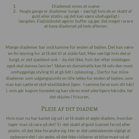
Diademet synes at svæve
Nogle gange er diademer tunge – særligt hvis de er skabt af
guld eller platin, og det kan være ubehageligt i
længden. Fløjlsbåndet agerer buffer og gør det meget rarere
at have diademet på hele aftenen.
Mange diademer har små kamme for enden af bøjlen. Det kan være
en fin løsning for at få det til at sidde fast. Men særligt hvis det er
tungt, er det sjældent nok – da slet ikke, hvis der efter middagen
også skal danses lancier! Sådan en damemølle kan få selv den mest
omhyggelige styling til at gå lidt i opløsning… Derfor har mine
diademer som udgangspunkt en lille løkke for enden af bøjlen, som
man kan sætte et stof-elastikbånd (igen: I samme farve som dit hår)
i, som går bagom hovedet og kan sikres med yderligere hårnåle, før
det skjules i frisuren.
Pleje af dit diadem
Hvis man nu har kastet sig ud i at få skabt et ægte diadem, hvordan
tager man så vare på det? Er det skabt af guld (uanset farve) eller
platin, vil det ikke forandre sig. Her er det udelukkende vigtigt at
opbevare det i sin æske, så det ikke risikerer at blive mast ud af