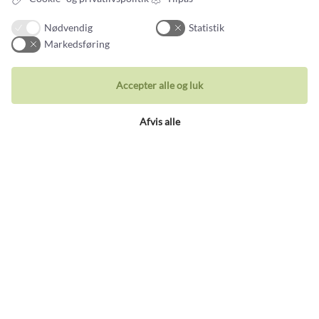
Nødvendig
Statistik
Markedsføring
Accepter alle og luk
Tilmeld nyhedsbrev
Nye smykker og historier fra guldsmedens arbejdsbord
Afvis alle
Din email adresse
Kontakt
Du kan kontakte vores kundeservice på:
Tlf +45 32 20 04 44
design@castens.com