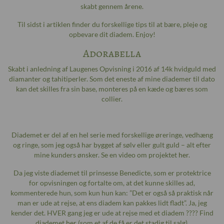
skabt gennem årene.
Til sidst i artiklen finder du forskellige tips til at bære, pleje og
opbevare dit diadem. Enjoy!
Adorabella
Skabt i anledning af Laugenes Opvisning i 2016 af 14k hvidguld med
diamanter og tahitiperler. Som det eneste af mine diademer til dato
kan det skilles fra sin base, monteres på en kæde og bæres som
collier.
Diademet er del af en hel serie med forskellige øreringe, vedhæng
og ringe, som jeg også har bygget af sølv eller gult guld – alt efter
mine kunders ønsker. Se en video om projektet
her
.
Da jeg viste diademet til prinsesse Benedicte, som er protektrice
for opvisningen og fortalte om, at det kunne skilles ad,
kommenterede hun, som kun hun kan: ”Det er også så praktisk når
man er ude at rejse, at ens diadem kan pakkes lidt fladt”. Ja, jeg
kender det. HVER gang jeg er ude at rejse med et diadem ???? Find
diademet
her
(som et af de få er det stadig til salg).