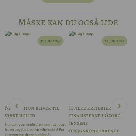
Måske kan du også lide
30 jun 2023
24 jun 2021
Når fiktion bliver til
Hvilke kriterier blev
W
virkelighed
finalisterne i Georg
–
Jensens
Har du nogensinde drømt om, at noget
Ar
designkonkurrence
fra en bog fandtes i virkeligheden? For
bl
ter
eksempel en drage at ride på...
ap