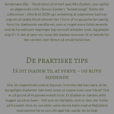
Sortørnens Øje – illustration af et helt specifikt diadem, som spiller
en afgørende rolle i Simon Zanders ”
Sonetriologi
”. Sidste del
udkommer i efteråret 2026 og i anledning af udgivelsen bad han
mig om at skabe illustrationen her i form af en gouache (en særlig
form for dækkende vandfarve), som er noget mere tidskrævende
end de farveblyant-tegninger jeg normalt arbejder med. Jeg glæder
mig til i 3. del at læse om, hvad det diadem kommer til at betyde for
den verden, som Simon så smukt beskriver.
De praktiske tips
Få dit diadem til at svæve – og blive
siddende
Har du nogensinde undret dig over, hvordan det kan være, at de
kongeliges diademer nærmest synes at svæve oven over håret? Det
er på grund af et ganske enkelt trick: Et diadem er næsten altid
bygget op på en base – lidt som en hårbøjle, som er den, der hviler
på hovedet. Hvis du omvikler selve denne bøjle med et fløjlsbånd
med samme farve som dit eget hår, opnår du to ting: