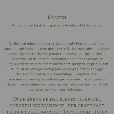
Kraken
Af platin med ferskvandsperler og hvide og blå diamanter
De fleste af mine diademer er skabt af sølv. Nok er dette metal
steget meget i pris hen over det seneste års tid, men sølv er stadig et
væsentligt mere prisvenligt materiale end guld – og der skal jo
immervæk en del mere til et diadem end til for eksempel en
ring. Ikke desto mindre har et sølvdiadem stadig en vis pris, al den
stund, at der ofte går endog ganske mange timer til at bygge
det. For modsat de voldsomt billige (i Langtbortistan
masseproducerede) af underlødige materialer, har et Castens
diadem været i mine menneskehænder hele vejen igennem. I mit
værksted, her i kongens København.
Over årene er det blevet til en del
forskellige diademer, der groft sagt
falder i 2 kategorier: Opbygget af linjer