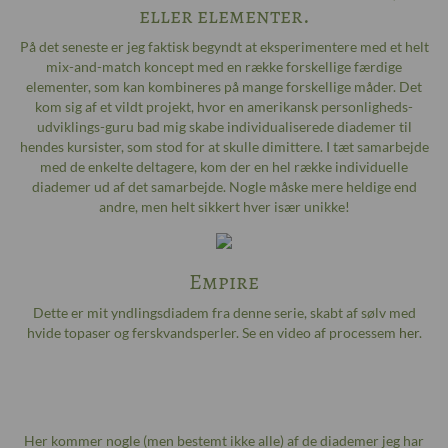
eller elementer.
På det seneste er jeg faktisk begyndt at eksperimentere med et helt
mix-and-match koncept med en række forskellige færdige
elementer, som kan kombineres på mange forskellige måder. Det
kom sig af et vildt projekt, hvor en amerikansk personligheds-
udviklings-guru bad mig skabe individualiserede diademer til
hendes kursister, som stod for at skulle dimittere. I tæt samarbejde
med de enkelte deltagere, kom der en hel række individuelle
diademer ud af det samarbejde. Nogle måske mere heldige end
andre, men helt sikkert hver især unikke!
Empire
Dette er mit yndlingsdiadem fra denne serie, skabt af sølv med
hvide topaser og ferskvandsperler. Se en video af processem
her
.
Her kommer nogle (men bestemt ikke alle) af de diademer jeg har