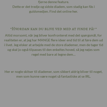
fjerne denne feature.
Dette er det tredje og sidste diadem, som stadig kan fås i
guldsmedjen. Find det online
her
.
”Hvordan kan du blive ved med at finde på? ”
Altid morsomt, når jeg bliver konfronteret med det spørgsmål, for
realiteten er, at jeg har MANGE flere ideer end tid til at føre dem ud
i livet. Jeg elsker at arbejde med de store diademer, men de tager tid
og skal jo også tilpasses til den enkeltes hoved, så jeg nøjes som
regel med bare at tegne dem…
Her er nogle skitser til diademer, som sikkert aldrig bliver til noget,
men som kunne være noget så fantastiske at se IRL.