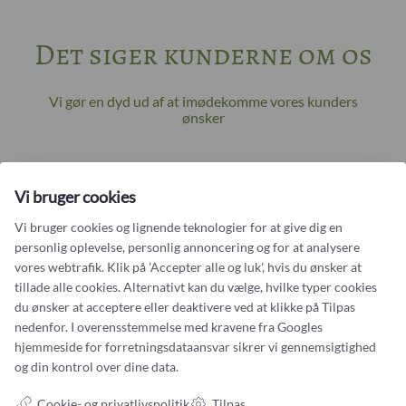
Det siger kunderne om os
Vi gør en dyd ud af at imødekomme vores kunders
ønsker
NANNA HOEG DREYER STRYHN
Vi bruger cookies
Anbefaler
Castens.com
Vi bruger cookies og lignende teknologier for at give dig en
Fremragende guldsmed skabte min smukke minde-
personlig oplevelse, personlig annoncering og for at analysere
ring
vores webtrafik. Klik på 'Accepter alle og luk', hvis du ønsker at
tillade alle cookies. Alternativt kan du vælge, hvilke typer cookies
Jeg kan virkelig anbefale Castens, hvis man vil have en drøm gjort til
virkelighed! Med stor indføling og kreativitet tegnede Karin en ring med
du ønsker at acceptere eller deaktivere ved at klikke på Tilpas
udgangspunkt i min og min afdøde mands vielsesringe. Uden at ændre
nedenfor. I overensstemmelse med kravene fra
Googles
væsentligt på min egen ring blev min mands ring transformeret,...
hjemmeside for forretningsdataansvar
sikrer vi gennemsigtighed
og din kontrol over dine data.
Cookie- og privatlivspolitik
Tilpas