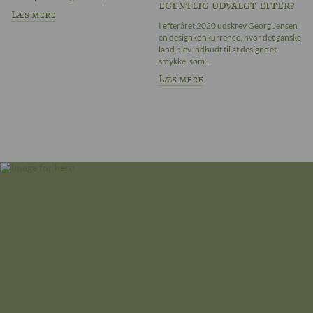
egentlig udvalgt efter?
sa
Læs mere
L
I efteråret 2020 udskrev Georg Jensen
en designkonkurrence, hvor det ganske
land blev indbudt til at designe et
smykke, som...
Læs mere