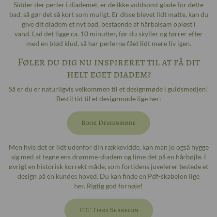
Sidder der perler i diademet, er de ikke voldsomt glade for dette
bad, så gør det så kort som muligt. Er disse blevet lidt matte, kan du
give dit diadem et nyt bad, bestående af hårbalsam opløst i
vand. Lad det ligge ca. 10 minutter, før du skyller og tørrer efter
med en blød klud, så har perlerne fået lidt mere liv igen.
Føler du dig nu inspireret til at få dit
helt eget diadem?
Så er du er naturligvis velkommen til et designmøde i guldsmedjen!
Bestil tid til et designmøde lige her:
Book Designmøde
Men hvis det er lidt udenfor din rækkevidde, kan man jo også hygge
sig med at tegne ens drømme-diadem og lime det på en hårbøjle. I
øvrigt en historisk korrekt måde, som fortidens juvelerer testede et
design på en kundes hoved. Du kan finde en Pdf-skabelon lige
her. Rigtig god fornøje!
PDF Tiara Skabelon