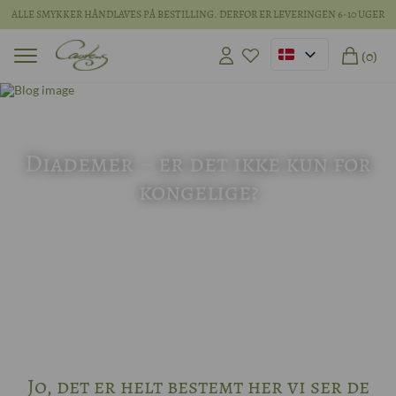
ALLE SMYKKER HÅNDLAVES PÅ BESTILLING. DERFOR ER LEVERINGEN 6-10 UGER
(0)
16 jun 2026
Diademer – er det ikke kun for
kongelige?
Jo, det er helt bestemt her vi ser de