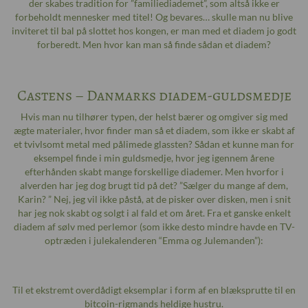
der skabes tradition for ”familiediademet”, som altså ikke er
forbeholdt mennesker med titel! Og bevares… skulle man nu blive
inviteret til bal på slottet hos kongen, er man med et diadem jo godt
forberedt. Men hvor kan man så finde sådan et diadem?
Castens – Danmarks diadem-guldsmedje
Hvis man nu tilhører typen, der helst bærer og omgiver sig med
ægte materialer, hvor finder man så et diadem, som ikke er skabt af
et tvivlsomt metal med pålimede glassten? Sådan et kunne man for
eksempel finde i min guldsmedje, hvor jeg igennem årene
efterhånden skabt mange forskellige diademer. Men hvorfor i
alverden har jeg dog brugt tid på det? ”Sælger du mange af dem,
Karin? ” Nej, jeg vil ikke påstå, at de pisker over disken, men i snit
har jeg nok skabt og solgt i al fald et om året. Fra et ganske enkelt
diadem af sølv med perlemor (som ikke desto mindre havde en TV-
optræden i julekalenderen “Emma og Julemanden”):
Til et ekstremt overdådigt eksemplar i form af en blæksprutte til en
bitcoin-rigmands heldige hustru.