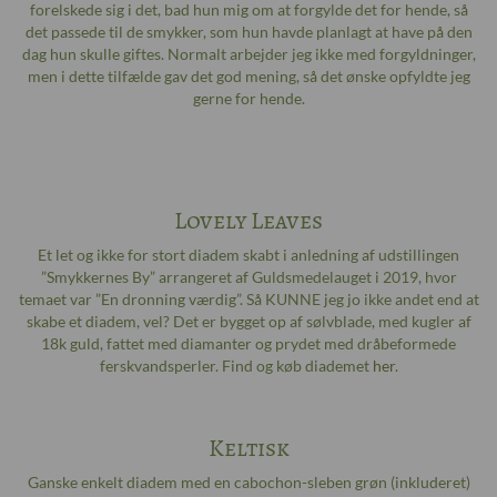
forelskede sig i det, bad hun mig om at forgylde det for hende, så
det passede til de smykker, som hun havde planlagt at have på den
dag hun skulle giftes. Normalt arbejder jeg ikke med forgyldninger,
men i dette tilfælde gav det god mening, så det ønske opfyldte jeg
gerne for hende.
Lovely Leaves
Et let og ikke for stort diadem skabt i anledning af udstillingen
”Smykkernes By” arrangeret af Guldsmedelauget i 2019, hvor
temaet var ”En dronning værdig”. Så KUNNE jeg jo ikke andet end at
skabe et diadem, vel? Det er bygget op af sølvblade, med kugler af
18k guld, fattet med diamanter og prydet med dråbeformede
ferskvandsperler. Find og køb diademet
her
.
Keltisk
Ganske enkelt diadem med en cabochon-sleben grøn (inkluderet)