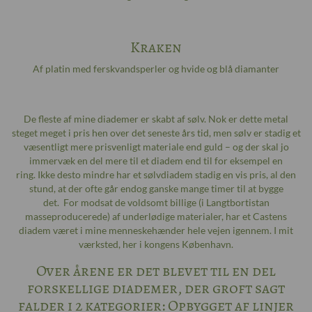
Kraken
Af platin med ferskvandsperler og hvide og blå diamanter
De fleste af mine diademer er skabt af sølv. Nok er dette metal
steget meget i pris hen over det seneste års tid, men sølv er stadig et
væsentligt mere prisvenligt materiale end guld – og der skal jo
immervæk en del mere til et diadem end til for eksempel en
ring. Ikke desto mindre har et sølvdiadem stadig en vis pris, al den
stund, at der ofte går endog ganske mange timer til at bygge
det. For modsat de voldsomt billige (i Langtbortistan
masseproducerede) af underlødige materialer, har et Castens
diadem været i mine menneskehænder hele vejen igennem. I mit
værksted, her i kongens København.
Over årene er det blevet til en del
forskellige diademer, der groft sagt
falder i 2 kategorier: Opbygget af linjer