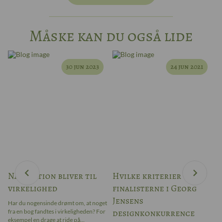
Måske kan du også lide
30 jun 2023
24 jun 2021
Når fiktion bliver til
Hvilke kriterier blev
W
virkelighed
finalisterne i Georg
–
Jensens
Har du nogensinde drømt om, at noget
Ar
designkonkurrence
fra en bog fandtes i virkeligheden? For
bl
ter
eksempel en drage at ride på...
ap