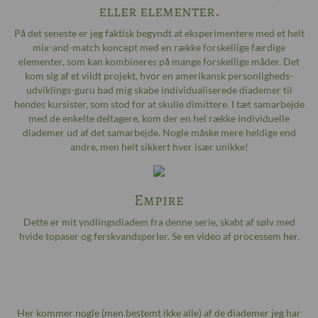
eller elementer.
På det seneste er jeg faktisk begyndt at eksperimentere med et helt
mix-and-match koncept med en række forskellige færdige
elementer, som kan kombineres på mange forskellige måder. Det
kom sig af et vildt projekt, hvor en amerikansk personligheds-
udviklings-guru bad mig skabe individualiserede diademer til
hendes kursister, som stod for at skulle dimittere. I tæt samarbejde
med de enkelte deltagere, kom der en hel række individuelle
diademer ud af det samarbejde. Nogle måske mere heldige end
andre, men helt sikkert hver især unikke!
Empire
Dette er mit yndlingsdiadem fra denne serie, skabt af sølv med
hvide topaser og ferskvandsperler. Se en video af processem
her
.
Her kommer nogle (men bestemt ikke alle) af de diademer jeg har