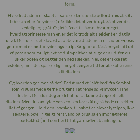
form.
Hvis dit diadem er skabt af sølv, er den største udfordring, at sølv
løber an eller ”oxyderer”, når ikke det bliver brugt. Så bliver det
kedeligt og gråt. Og let’s face it: Uanset hvor meget
hverdagsprinsesse man er, er det jo trods alt sjældent en daglig
pryd. Derfor er det klogest at opbevare diademet i en ziplock-pose,
gerne med en anti-oxyderings-strip. Sørg for at få så meget luft ud
af posen som muligt, evt. ved simpelthen at suge den ud, før du
lukker posen og lægger den ned i æsken. Nej, det er ikke ret
æstetisk, men det sparer dig i meget længere tid for at skulle rense
dit diadem.
Og hvordan gør man så det? Bedst med et ”blåt bad” fra Sambol,
som vi guldsmede gerne bruger til at rense sølvsmykker. Find
det
her
. Der skal dog en del til for at kunne dyppe et helt
diadem. Men du kan fylde væsken i en lav skål og så bade en sektion
– lidt af gangen. Hold den i væsken, til sølvet er blevet lyst igen, ikke
længere. Skyl i rigeligt rent vand og brug så en imprægneret
pudseklud (find den
her
) til at gøre sølvet blankt igen.