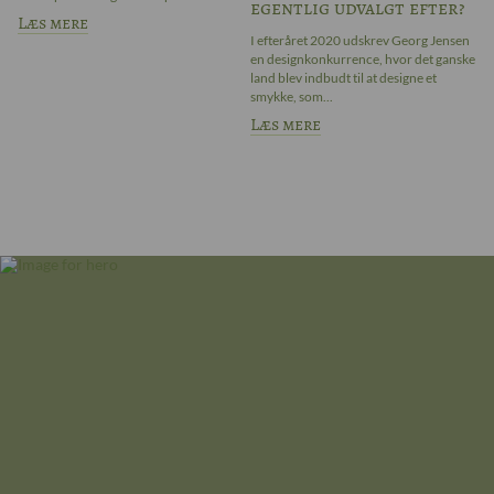
egentlig udvalgt efter?
sa
Læs mere
L
I efteråret 2020 udskrev Georg Jensen
en designkonkurrence, hvor det ganske
land blev indbudt til at designe et
smykke, som...
Læs mere