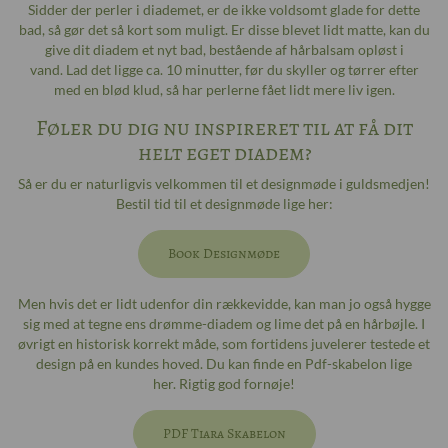
Sidder der perler i diademet, er de ikke voldsomt glade for dette
bad, så gør det så kort som muligt. Er disse blevet lidt matte, kan du
give dit diadem et nyt bad, bestående af hårbalsam opløst i
vand. Lad det ligge ca. 10 minutter, før du skyller og tørrer efter
med en blød klud, så har perlerne fået lidt mere liv igen.
Føler du dig nu inspireret til at få dit
helt eget diadem?
Så er du er naturligvis velkommen til et designmøde i guldsmedjen!
Bestil tid til et designmøde lige her:
Book Designmøde
Men hvis det er lidt udenfor din rækkevidde, kan man jo også hygge
sig med at tegne ens drømme-diadem og lime det på en hårbøjle. I
øvrigt en historisk korrekt måde, som fortidens juvelerer testede et
design på en kundes hoved. Du kan finde en Pdf-skabelon lige
her. Rigtig god fornøje!
PDF Tiara Skabelon