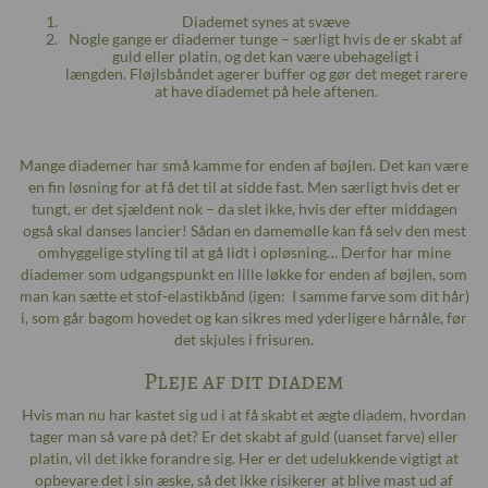
Diademet synes at svæve
Nogle gange er diademer tunge – særligt hvis de er skabt af
guld eller platin, og det kan være ubehageligt i
længden. Fløjlsbåndet agerer buffer og gør det meget rarere
at have diademet på hele aftenen.
Mange diademer har små kamme for enden af bøjlen. Det kan være
en fin løsning for at få det til at sidde fast. Men særligt hvis det er
tungt, er det sjældent nok – da slet ikke, hvis der efter middagen
også skal danses lancier! Sådan en damemølle kan få selv den mest
omhyggelige styling til at gå lidt i opløsning… Derfor har mine
diademer som udgangspunkt en lille løkke for enden af bøjlen, som
man kan sætte et stof-elastikbånd (igen: I samme farve som dit hår)
i, som går bagom hovedet og kan sikres med yderligere hårnåle, før
det skjules i frisuren.
Pleje af dit diadem
Hvis man nu har kastet sig ud i at få skabt et ægte diadem, hvordan
tager man så vare på det? Er det skabt af guld (uanset farve) eller
platin, vil det ikke forandre sig. Her er det udelukkende vigtigt at
opbevare det i sin æske, så det ikke risikerer at blive mast ud af