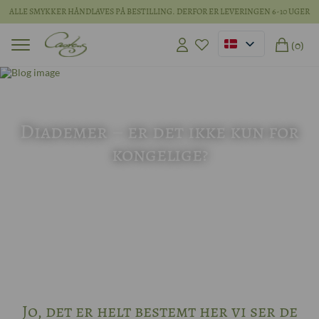
ALLE SMYKKER HÅNDLAVES PÅ BESTILLING. DERFOR ER LEVERINGEN 6-10 UGER
(0)
16 jun 2026
Diademer – er det ikke kun for
kongelige?
Jo, det er helt bestemt her vi ser de