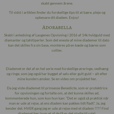
skabt gennem årene.
Til sidst i artiklen finder du forskellige tips til at bære, pleje og
opbevare dit diadem. Enjoy!
Adorabella
Skabt i anledning af Laugenes Opvisning i 2016 af 14k hvidguld med
diamanter og tahitiperler. Som det eneste af mine diademer til dato
kan det skilles fra sin base, monteres på en kæde og bæres som
collier.
Diademet er del af en hel serie med forskellige øreringe, vedhæng
og ringe, som jeg også har bygget af sølv eller gult guld – alt efter
mine kunders ønsker. Se en video om projektet
her
.
Da jeg viste diademet til prinsesse Benedicte, som er protektrice
for opvisningen og fortalte om, at det kunne skilles ad,
kommenterede hun, som kun hun kan: ”Det er også så praktisk når
man er ude at rejse, at ens diadem kan pakkes lidt fladt”. Ja, jeg
kender det. HVER gang jeg er ude at rejse med et diadem ???? Find
diademet
her
(som et af de få er det stadig til salg).