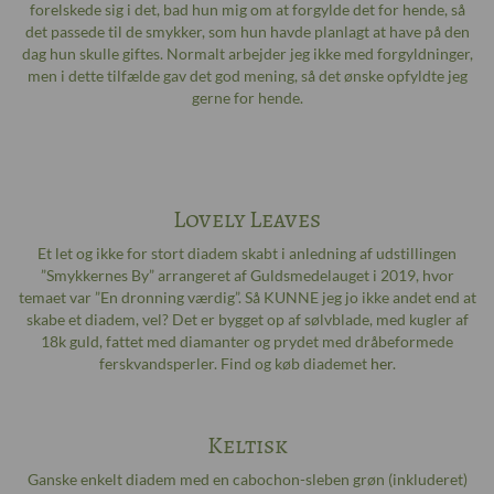
forelskede sig i det, bad hun mig om at forgylde det for hende, så
det passede til de smykker, som hun havde planlagt at have på den
dag hun skulle giftes. Normalt arbejder jeg ikke med forgyldninger,
men i dette tilfælde gav det god mening, så det ønske opfyldte jeg
gerne for hende.
Lovely Leaves
Et let og ikke for stort diadem skabt i anledning af udstillingen
”Smykkernes By” arrangeret af Guldsmedelauget i 2019, hvor
temaet var ”En dronning værdig”. Så KUNNE jeg jo ikke andet end at
skabe et diadem, vel? Det er bygget op af sølvblade, med kugler af
18k guld, fattet med diamanter og prydet med dråbeformede
ferskvandsperler. Find og køb diademet
her
.
Keltisk
Ganske enkelt diadem med en cabochon-sleben grøn (inkluderet)