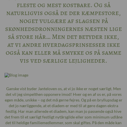
fleste og mest kostbare. Og så
naturligvis også de der kæmpestore,
noget vulgære af slagsen på
skønhedsdronningernes næsten lige
så store hår… Men det betyder ikke,
at vi andre hverdagsprinsesser ikke
også kan eller må smykke os på samme
vis ved særlige lejligheder.
Ganske vist byder Janteloven os, at vi jo ikke er noget særligt. Men
det vil jeg simpelthen opponere imod! Hver og en af os er, på vores
egen måde, unikke – og det må gerne fejres. Og på en bryllupsdag er
det jo nærliggende, at et diadem er med til at gøre dagen ekstra
festlig. Har man allerede et diadem, kan man jo passende også hive
det frem til et særligt festligt nytårsgilde eller som minimum udlåne
det til heldige familiemedlemmer, som skal giftes. På den måde kan