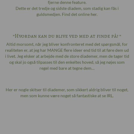
fjerne denne feature.
Dette er det tredje og sidste diadem, som stadig kan fås i
guldsmedjen. Find det online
her
.
”Hvordan kan du blive ved med at finde på? ”
Altid morsomt, når jeg bliver konfronteret med det spørgsmål, for
realiteten er, at jeg har MANGE flere ideer end tid til at føre dem ud
i livet. Jeg elsker at arbejde med de store diademer, men de tager tid
og skal jo også tilpasses til den enkeltes hoved, så jeg nøjes som
regel med bare at tegne dem…
Her er nogle skitser til diademer, som sikkert aldrig bliver til noget,
men som kunne være noget så fantastiske at se IRL.