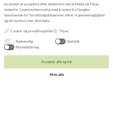
du ønsker at acceptere eller deaktivere ved at klikke på Tilpas
nedenfor. I overensstemmelse med kravene fra
Googles
hjemmeside for forretningsdataansvar
sikrer vi gennemsigtighed
og din kontrol over dine data.
Tilmeld nyhedsbrev
Cookie- og privatlivspolitik
Tilpas
Nye smykker og historier fra guldsmedens arbejdsbord
Nødvendig
Statistik
Markedsføring
Din email adresse
Accepter alle og luk
Afvis alle
Kontakt
Du kan kontakte vores kundeservice på:
Tlf +45 32 20 04 44