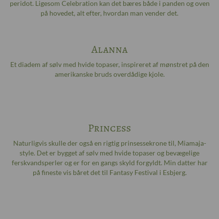
peridot. Ligesom Celebration kan det bæres både i panden og oven
på hovedet, alt efter, hvordan man vender det.
Alanna
Et diadem af sølv med hvide topaser, inspireret af mønstret på den
amerikanske bruds overdådige kjole.
Princess
Naturligvis skulle der også en rigtig prinsessekrone til, Miamaja-
style. Det er bygget af sølv med hvide topaser og bevægelige
ferskvandsperler og er for en gangs skyld forgyldt. Min datter har
på fineste vis båret det til Fantasy Festival i Esbjerg.