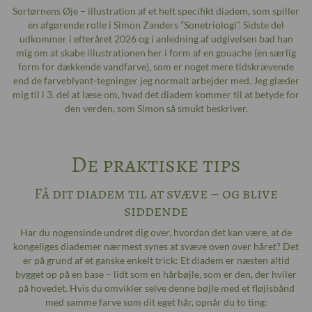
Sortørnens Øje – illustration af et helt specifikt diadem, som spiller
en afgørende rolle i Simon Zanders ”
Sonetriologi
”. Sidste del
udkommer i efteråret 2026 og i anledning af udgivelsen bad han
mig om at skabe illustrationen her i form af en gouache (en særlig
form for dækkende vandfarve), som er noget mere tidskrævende
end de farveblyant-tegninger jeg normalt arbejder med. Jeg glæder
mig til i 3. del at læse om, hvad det diadem kommer til at betyde for
den verden, som Simon så smukt beskriver.
De praktiske tips
Få dit diadem til at svæve – og blive
siddende
Har du nogensinde undret dig over, hvordan det kan være, at de
kongeliges diademer nærmest synes at svæve oven over håret? Det
er på grund af et ganske enkelt trick: Et diadem er næsten altid
bygget op på en base – lidt som en hårbøjle, som er den, der hviler
på hovedet. Hvis du omvikler selve denne bøjle med et fløjlsbånd
med samme farve som dit eget hår, opnår du to ting: