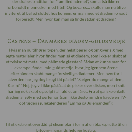
der skabes tradition for ”familiediademet”, som altså ikke er
forbeholdt mennesker med titel! Og bevares… skulle man nu blive
inviteret til bal på slottet hos kongen, er man med et diadem jo godt
forberedt. Men hvor kan man så finde sådan et diadem?
Castens – Danmarks diadem-guldsmedje
Hvis man nu tilhører typen, der helst bærer og omgiver sig med
ægte materialer, hvor finder man så et diadem, som ikke er skabt af
et tvivlsomt metal med pålimede glassten? Sådan et kunne man for
eksempel finde i min guldsmedje, hvor jeg igennem årene
efterhånden skabt mange forskellige diademer. Men hvorfor i
alverden har jeg dog brugt tid på det? ”Sælger du mange af dem,
Karin? ” Nej, jeg vil ikke påstå, at de pisker over disken, men i snit
har jeg nok skabt og solgt i al fald et om året. Fra et ganske enkelt
diadem af sølv med perlemor (som ikke desto mindre havde en TV-
optræden i julekalenderen “Emma og Julemanden”):
Til et ekstremt overdådigt eksemplar i form af en blæksprutte til en
bitcoin-rigmands heldige hustru.