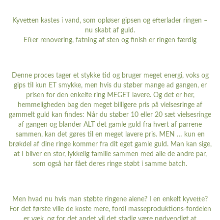
Kyvetten kastes i vand, som opløser gipsen og efterlader ringen –
nu skabt af guld.
Efter renovering, fatning af sten og finish er ringen færdig
Denne proces tager et stykke tid og bruger meget energi, voks og
gips til kun ET smykke, men hvis du støber mange ad gangen, er
prisen for den enkelte ring MEGET lavere. Og det er her,
hemmeligheden bag den meget billigere pris på vielsesringe af
gammelt guld kan findes: Når du støber 10 eller 20 sæt vielsesringe
af gangen og blander ALT det gamle guld fra hvert af parrene
sammen, kan det gøres til en meget lavere pris. MEN … kun en
brøkdel af dine ringe kommer fra dit eget gamle guld. Man kan sige,
at I bliver en stor, lykkelig familie sammen med alle de andre par,
som også har fået deres ringe støbt i samme batch.
Men hvad nu hvis man støbte ringene alene? I en enkelt kyvette?
For det første ville de koste mere, fordi masseproduktions-fordelen
er væk, og for det andet vil det stadig være nødvendigt at