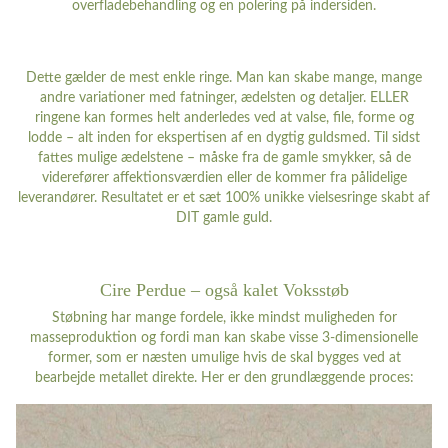
overfladebehandling og en polering på indersiden.
Dette gælder de mest enkle ringe. Man kan skabe mange, mange
andre variationer med fatninger, ædelsten og detaljer. ELLER
ringene kan formes helt anderledes ved at valse, file, forme og
lodde – alt inden for ekspertisen af en dygtig guldsmed. Til sidst
fattes mulige ædelstene – måske fra de gamle smykker, så de
viderefører affektionsværdien eller de kommer fra pålidelige
leverandører. Resultatet er et sæt 100% unikke vielsesringe skabt af
DIT gamle guld.
Cire Perdue – også kalet Voksstøb
Støbning har mange fordele, ikke mindst muligheden for
masseproduktion og fordi man kan skabe visse 3-dimensionelle
former, som er næsten umulige hvis de skal bygges ved at
bearbejde metallet direkte. Her er den grundlæggende proces: