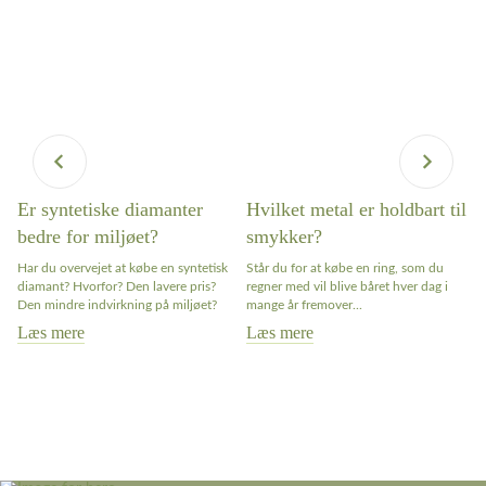
Er syntetiske diamanter
Hvilket metal er holdbart til
S
bedre for miljøet?
smykker?
i
Har du overvejet at købe en syntetisk
Står du for at købe en ring, som du
El
diamant? Hvorfor? Den lavere pris?
regner med vil blive båret hver dag i
Sm
Den mindre indvirkning på miljøet?
mange år fremover...
ik
vi
Læs mere
Læs mere
L