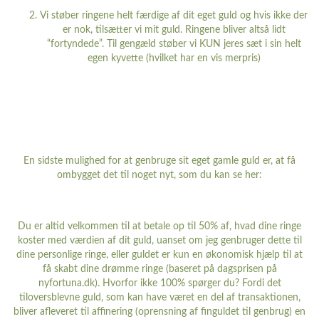
Vi støber ringene helt færdige af dit eget guld og hvis ikke der
er nok, tilsætter vi mit guld. Ringene bliver altså lidt
“fortyndede”. Til gengæld støber vi KUN jeres sæt i sin helt
egen kyvette (hvilket har en vis merpris)
En sidste mulighed for at genbruge sit eget gamle guld er, at få
ombygget det til noget nyt, som du kan se her:
Du er altid velkommen til at betale op til 50% af, hvad dine ringe
koster med værdien af dit guld, uanset om jeg genbruger dette til
dine personlige ringe, eller guldet er kun en økonomisk hjælp til at
få skabt dine drømme ringe (baseret på dagsprisen på
nyfortuna.dk). Hvorfor ikke 100% spørger du? Fordi det
tiloversblevne guld, som kan have været en del af transaktionen,
bliver afleveret til affinering (oprensning af finguldet til genbrug) en