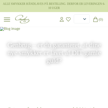
ALLE SMYKKER HÅNDLAVES PÅ BESTILLING. DERFOR ER LEVERINGEN 6-
10 UGER
(0)
27 nov 2020
Genbrug – er du garanteret, at dine
nye smykker er lavet af DIT gamle
guld?