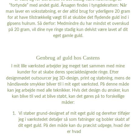
“fortynde” med andet guld. Årsagen findes i tyngdekraften: Når
man laver en voksstøbning, er der altid brug for yderligere 20 gram
for at have tilstrækkelig vægt til at skubbe det flydende guld ind i
gipsens hulrum. Så derfor: Medmindre du har mindst et overskud
på 20 gram, vil dine nye ringe stadig kun delvist være lavet af dit
eget gamle guld.
Genbrug af guld hos Castens
I mit lille værksted arbejder jeg meget tæt sammen med mine
kunder for at skabe deres specialdesignede ringe. Efter
designmødet outsourcer jeg 3D-design, print og støbning, mens de
håndlavede smykker bliver til i mit eget værksted. På denne måde
kan jeg arbejde med alle teknikker. Hvis det design du ønsker, kun
kan blive til ved at blive støbt, kan det gøres på to forskellige
måder:
Vi støber grund-designet af mit eget guld og derefter tilføjer
jeg i værkstedet detaljer så som fatninger og bobler skabt af
dit eget guld. På den måde kan du præcist udpege, hvad der
er hvad