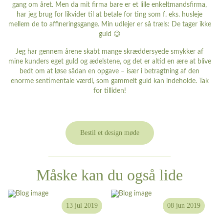
gang om året. Men da mit firma bare er et lille enkeltmandsfirma,
har jeg brug for likvider til at betale for ting som f. eks. husleje
mellem de to affineringsgange. Min udlejer er så træls: De tager ikke
guld 😉
Jeg har gennem årene skabt mange skræddersyede smykker af
mine kunders eget guld og ædelstene, og det er altid en ære at blive
bedt om at løse sådan en opgave – især i betragtning af den
enorme sentimentale værdi, som gammelt guld kan indeholde. Tak
for tilliden!
Bestil et design møde
Måske kan du også lide
13 jul 2019
08 jun 2019