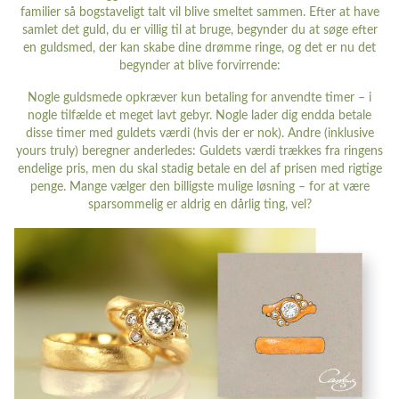
familier så bogstaveligt talt vil blive smeltet sammen. Efter at have
samlet det guld, du er villig til at bruge, begynder du at søge efter
en guldsmed, der kan skabe dine drømme ringe, og det er nu det
begynder at blive forvirrende:
Nogle guldsmede opkræver kun betaling for anvendte timer – i
nogle tilfælde et meget lavt gebyr. Nogle lader dig endda betale
disse timer med guldets værdi (hvis der er nok). Andre (inklusive
yours truly) beregner anderledes: Guldets værdi trækkes fra ringens
endelige pris, men du skal stadig betale en del af prisen med rigtige
penge. Mange vælger den billigste mulige løsning – for at være
sparsommelig er aldrig en dårlig ting, vel?