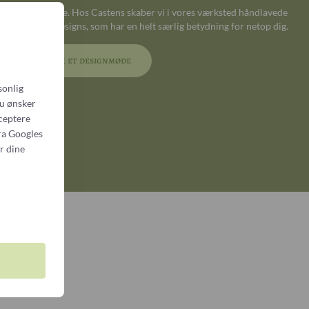
ter dit eget ønske. Hos Castens skaber vi i vores værksted håndlavede
ætter unikke designs, som har en helt særlig betydning for netop dig.
Book et designmøde
sonlig
du ønsker
cceptere
ra
Googles
r dine