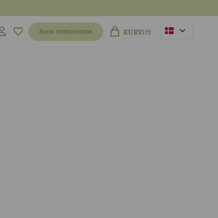
(0)
Book designmøde
KURV