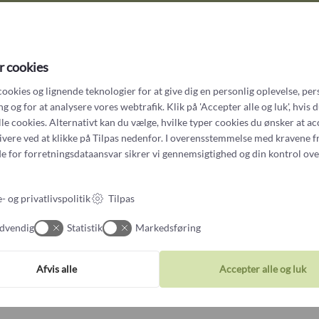
Få skabt et smykke helt ef
smykker til dig, som værds
r cookies
cookies og lignende teknologier for at give dig en personlig oplevelse, per
 og for at analysere vores webtrafik. Klik på 'Accepter alle og luk', hvis 
alle cookies. Alternativt kan du vælge, hvilke typer cookies du ønsker at a
tivere ved at klikke på Tilpas nedenfor. I overensstemmelse med kravene f
e for forretningsdataansvar
sikrer vi gennemsigtighed og din kontrol ove
- og privatlivspolitik
Tilpas
dvendig
Statistik
Markedsføring
Det siger kunderne om os
Afvis alle
Accepter alle og luk
ør en dyd ud af at imødekomme vores kunders ønsker