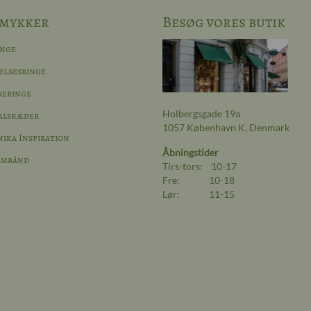
mykker
Besøg vores butik
inge
elsesringe
reringe
Holbergsgade 19a
alskæder
1057 København K, Denmark
ika Inspiration
Åbningstider
rmbånd
Tirs-tors: 10-17
Fre: 10-18
Lør: 11-15