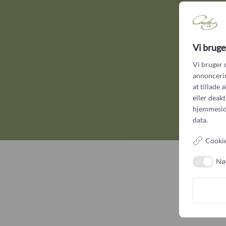
Vi bruge
Vi bruger 
annoncering
at tillade 
eller deak
hjemmesid
data.
Cookie
Nø
Vi g