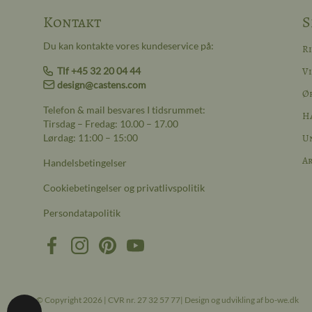
Kontakt
S
Du kan kontakte vores kundeservice på:
R
Tlf +45 32 20 04 44
Vi
design@castens.com
Ø
Telefon & mail besvares I tidsrummet:
H
Tirsdag – Fredag: 10.00 – 17.00
Lørdag: 11:00 – 15:00
Un
A
Handelsbetingelser
Cookiebetingelser og privatlivspolitik
Persondatapolitik
© Copyright 2026 | CVR nr. 27 32 57 77| Design og udvikling af bo-we.dk