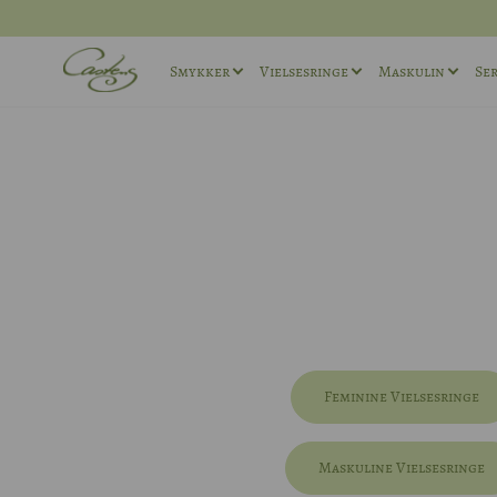
Smykker
Vielsesringe
Maskulin
Ser
Ringe
Vielsesringe sæt
Maskuline ø
Halskæder
Maskuline Vielsesringe
Maskuline r
Andet
Unika Vielsesringe
Manchetkna
Forlovelsesringe
Feminine Vielsesringe
Maskuline Vielsesringe