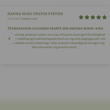
NANNA HOEG DREYER STRYHN
Anbefaler
Castens.com
Fremragende guldsmed skabte min smukke minde-ring
Jeg kan virkelig anbefale Castens, hvis man vil have en drøm gjort til virkelighed!
Med stor indføling og kreativitet tegnede Karin en ring med udgangspunkt i min
og min afdøde mands vielsesringe. Uden at ændre væsentligt på min egen ring
blev min mands ring transformeret,...