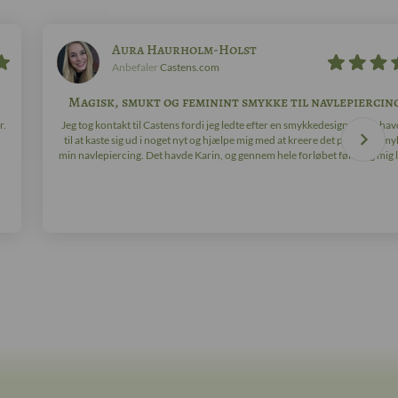
Aura Haurholm-Holst
Anbefaler
Castens.com
Magisk, smukt og feminint smykke til navlepiercin
r.
Jeg tog kontakt til Castens fordi jeg ledte efter en smykkedesigner, der hav
til at kaste sig ud i noget nyt og hjælpe mig med at kreere det perfekte smyk
min navlepiercing. Det havde Karin, og gennem hele forløbet følte jeg mig ly