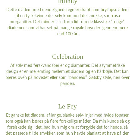
Infinity
Dette diadem med uendelighedstegn er skabt som bryllupsdiadem
til en tysk kvinde der selv kom med de smukke, sart rosa
morganitter. Det minder i sin form lidt om de klassiske ”fringe”-
diademer, som vi har set på mange royale hoveder igennem mere
end 100 år.
Celebration
Af sølv med ferskvandsperler og diamanter. Det asymmetriske
design er en mellemting mellem et diadem og en hårbøjle. Det kan
bæres oven på hovedet eller som ”bandeau”, Gatsby style, hen over
panden.
Le Fey
Et ganske let diadem, af lange, slanke sølv-linjer med hvide topaser,
som også kan bæres på flere forskellige måder. Da min kunde så og
forelskede sig i det, bad hun mig om at forgylde det for hende, så
det passede til de smykker, som hun havde planlagt at have på den