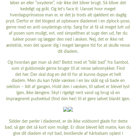
løber an eller ”oxyderer”, når ikke det bliver brugt. Så bliver det
kedeligt og gråt. Og let’s face it: Uanset hvor meget
hverdagsprinsesse man er, er det jo trods alt sjældent en daglig
pryd. Derfor er det klogest at opbevare diademet i en ziplock-pose,
gerne med en anti-oxyderings-strip. Sørg for at få så meget luft ud
af posen som muligt, evt. ved simpelthen at suge den ud, før du
lukker posen og lægger den ned i æsken. Nej, det er ikke ret
æstetisk, men det sparer dig i meget længere tid for at skulle rense
dit diadem.
Og hvordan gør man så det? Bedst med et ”blåt bad” fra Sambol,
som vi guldsmede gerne bruger til at rense sølvsmykker. Find
det
her
. Der skal dog en del til for at kunne dyppe et helt
diadem. Men du kan fylde væsken i en lav skål og så bade en
sektion – lidt af gangen. Hold den i væsken, til sølvet er blevet lyst
igen, ikke længere. Skyl i rigeligt rent vand og brug så en
imprægneret pudseklud (find den
her
) til at gøre sølvet blankt igen.
Sidder der perler i diademet, er de ikke voldsomt glade for dette
bad, så gør det så kort som muligt. Er disse blevet lidt matte, kan du
give dit diadem et nyt bad, bestående af hårbalsam opløst i