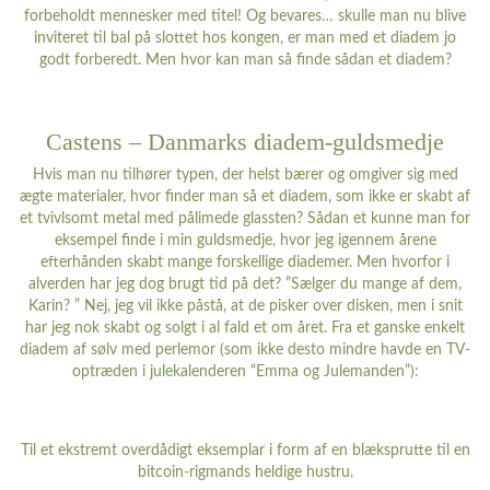
forbeholdt mennesker med titel! Og bevares… skulle man nu blive
inviteret til bal på slottet hos kongen, er man med et diadem jo
godt forberedt. Men hvor kan man så finde sådan et diadem?
Castens – Danmarks diadem-guldsmedje
Hvis man nu tilhører typen, der helst bærer og omgiver sig med
ægte materialer, hvor finder man så et diadem, som ikke er skabt af
et tvivlsomt metal med pålimede glassten? Sådan et kunne man for
eksempel finde i min guldsmedje, hvor jeg igennem årene
efterhånden skabt mange forskellige diademer. Men hvorfor i
alverden har jeg dog brugt tid på det? ”Sælger du mange af dem,
Karin? ” Nej, jeg vil ikke påstå, at de pisker over disken, men i snit
har jeg nok skabt og solgt i al fald et om året. Fra et ganske enkelt
diadem af sølv med perlemor (som ikke desto mindre havde en TV-
optræden i julekalenderen “Emma og Julemanden”):
Til et ekstremt overdådigt eksemplar i form af en blæksprutte til en
bitcoin-rigmands heldige hustru.