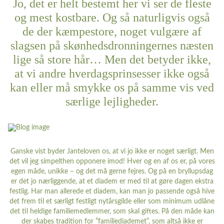
Jo, det er helt bestemt her vi ser de fleste
og mest kostbare. Og så naturligvis også
de der kæmpestore, noget vulgære af
slagsen på skønhedsdronningernes næsten
lige så store hår… Men det betyder ikke,
at vi andre hverdagsprinsesser ikke også
kan eller må smykke os på samme vis ved
særlige lejligheder.
Ganske vist byder Janteloven os, at vi jo ikke er noget særligt. Men
det vil jeg simpelthen opponere imod! Hver og en af os er, på vores
egen måde, unikke – og det må gerne fejres. Og på en bryllupsdag
er det jo nærliggende, at et diadem er med til at gøre dagen ekstra
festlig. Har man allerede et diadem, kan man jo passende også hive
det frem til et særligt festligt nytårsgilde eller som minimum udlåne
det til heldige familiemedlemmer, som skal giftes. På den måde kan
der skabes tradition for ”familiediademet”, som altså ikke er