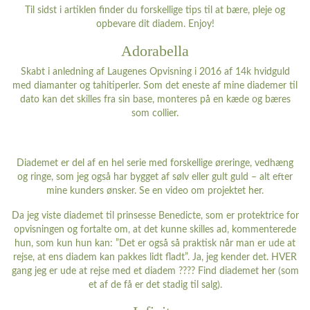
Til sidst i artiklen finder du forskellige tips til at bære, pleje og
opbevare dit diadem. Enjoy!
Adorabella
Skabt i anledning af Laugenes Opvisning i 2016 af 14k hvidguld
med diamanter og tahitiperler. Som det eneste af mine diademer til
dato kan det skilles fra sin base, monteres på en kæde og bæres
som collier.
Diademet er del af en hel serie med forskellige øreringe, vedhæng
og ringe, som jeg også har bygget af sølv eller gult guld – alt efter
mine kunders ønsker. Se en video om projektet
her
.
Da jeg viste diademet til prinsesse Benedicte, som er protektrice for
opvisningen og fortalte om, at det kunne skilles ad, kommenterede
hun, som kun hun kan: ”Det er også så praktisk når man er ude at
rejse, at ens diadem kan pakkes lidt fladt”. Ja, jeg kender det. HVER
gang jeg er ude at rejse med et diadem ???? Find diademet
her
(som
et af de få er det stadig til salg).