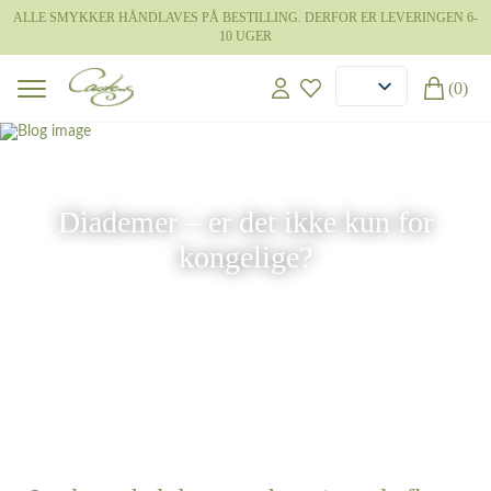
ALLE SMYKKER HÅNDLAVES PÅ BESTILLING. DERFOR ER LEVERINGEN 6-
10 UGER
(0)
16 jun 2026
Diademer – er det ikke kun for
kongelige?