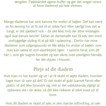
længden. Fløjlsbåndet agerer buffer og gør det meget rarere
at have diademet på hele aftenen.
Mange diademer har små kamme for enden af bøjlen. Det kan være
en fin løsning for at få det til at sidde fast. Men særligt hvis det er
tungt, er det sjældent nok – da slet ikke, hvis der efter middagen
også skal danses lancier! Sådan en damemølle kan få selv den mest
omhyggelige styling til at gå lidt i opløsning… Derfor har mine
diademer som udgangspunkt en lille løkke for enden af bøjlen, som
man kan sætte et stof-elastikbånd (igen: I samme farve som dit
hår) i, som går bagom hovedet og kan sikres med yderligere hårnåle,
før det skjules i frisuren.
Pleje af dit diadem
Hvis man nu har kastet sig ud i at få skabt et ægte diadem, hvordan
tager man så vare på det? Er det skabt af guld (uanset farve) eller
platin, vil det ikke forandre sig. Her er det udelukkende vigtigt at
opbevare det i sin æske, så det ikke risikerer at blive mast ud af
form.
Hvis dit diadem er skabt af sølv, er den største udfordring, at sølv