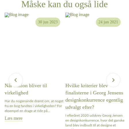
Måske kan du også lide
30 jun 2023
24 jun 2021
Når fiktion bliver til
Hvilke kriterier blev
W
virkelighed
finalisterne i Georg Jensens
n
designkonkurrence egentlig
Har du nogensinde drømt om, at noget
Ar
fra en bog fandtes i virkeligheden? For
udvalgt efter?
bl
ter
eksempel en drage at ride på...
ap
I efteråret 2020 udskrev Georg Jensen
sa
Læs mere
en designkonkurrence, hvor det ganske
L
land blev indbudt til at designe et