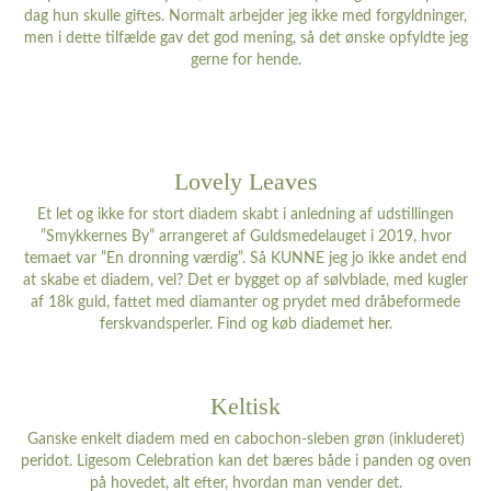
dag hun skulle giftes. Normalt arbejder jeg ikke med forgyldninger,
men i dette tilfælde gav det god mening, så det ønske opfyldte jeg
gerne for hende.
Lovely Leaves
Et let og ikke for stort diadem skabt i anledning af udstillingen
”Smykkernes By” arrangeret af Guldsmedelauget i 2019, hvor
temaet var ”En dronning værdig”. Så KUNNE jeg jo ikke andet end
at skabe et diadem, vel? Det er bygget op af sølvblade, med kugler
af 18k guld, fattet med diamanter og prydet med dråbeformede
ferskvandsperler. Find og køb diademet
her
.
Keltisk
Ganske enkelt diadem med en cabochon-sleben grøn (inkluderet)
peridot. Ligesom Celebration kan det bæres både i panden og oven
på hovedet, alt efter, hvordan man vender det.