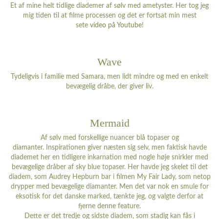
Et af mine helt tidlige diademer af sølv med ametyster. Her tog jeg
mig tiden til at filme processen og det er fortsat min mest
sete
video på Youtube
!
Wave
Tydeligvis i familie med Samara, men lidt mindre og med en enkelt
bevægelig dråbe, der giver liv.
Mermaid
Af sølv med forskellige nuancer blå topaser og
diamanter. Inspirationen giver næsten sig selv, men faktisk havde
diademet her en tidligere inkarnation med nogle høje snirkler med
bevægelige dråber af sky blue topaser. Her havde jeg skelet til det
diadem, som Audrey Hepburn bar i filmen My Fair Lady, som netop
drypper med bevægelige diamanter. Men det var nok en smule for
eksotisk for det danske marked, tænkte jeg, og valgte derfor at
fjerne denne feature.
Dette er det tredje og sidste diadem, som stadig kan fås i