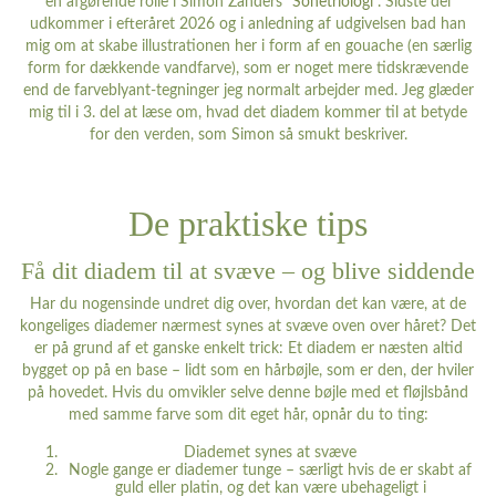
en afgørende rolle i Simon Zanders ”
Sonetriologi
”. Sidste del
udkommer i efteråret 2026 og i anledning af udgivelsen bad han
mig om at skabe illustrationen her i form af en gouache (en særlig
form for dækkende vandfarve), som er noget mere tidskrævende
end de farveblyant-tegninger jeg normalt arbejder med. Jeg glæder
mig til i 3. del at læse om, hvad det diadem kommer til at betyde
for den verden, som Simon så smukt beskriver.
De praktiske tips
Få dit diadem til at svæve – og blive siddende
Har du nogensinde undret dig over, hvordan det kan være, at de
kongeliges diademer nærmest synes at svæve oven over håret? Det
er på grund af et ganske enkelt trick: Et diadem er næsten altid
bygget op på en base – lidt som en hårbøjle, som er den, der hviler
på hovedet. Hvis du omvikler selve denne bøjle med et fløjlsbånd
med samme farve som dit eget hår, opnår du to ting:
Diademet synes at svæve
Nogle gange er diademer tunge – særligt hvis de er skabt af
guld eller platin, og det kan være ubehageligt i