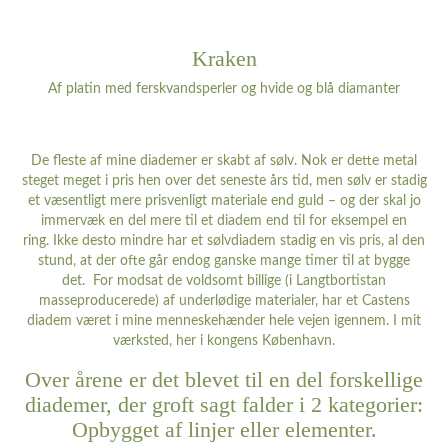
Kraken
Af platin med ferskvandsperler og hvide og blå diamanter
De fleste af mine diademer er skabt af sølv. Nok er dette metal
steget meget i pris hen over det seneste års tid, men sølv er stadig
et væsentligt mere prisvenligt materiale end guld – og der skal jo
immervæk en del mere til et diadem end til for eksempel en
ring. Ikke desto mindre har et sølvdiadem stadig en vis pris, al den
stund, at der ofte går endog ganske mange timer til at bygge
det. For modsat de voldsomt billige (i Langtbortistan
masseproducerede) af underlødige materialer, har et Castens
diadem været i mine menneskehænder hele vejen igennem. I mit
værksted, her i kongens København.
Over årene er det blevet til en del forskellige
diademer, der groft sagt falder i 2 kategorier:
Opbygget af linjer eller elementer.