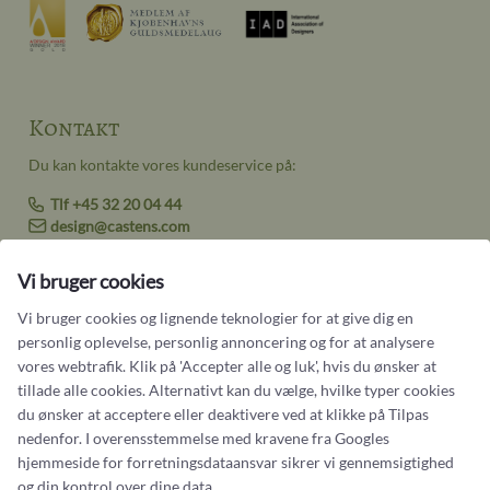
Kontakt
Du kan kontakte vores kundeservice på:
Tlf +45 32 20 04 44
design@castens.com
Telefon & mail besvares I tidsrummet:
Vi bruger cookies
Tirsdag – Fredag: 10.00 – 17.00
Lørdag: 11:00 – 15:00
Vi bruger cookies og lignende teknologier for at give dig en
personlig oplevelse, personlig annoncering og for at analysere
Handelsbetingelser
vores webtrafik. Klik på 'Accepter alle og luk', hvis du ønsker at
Cookiebetingelser og privatlivspolitik
tillade alle cookies. Alternativt kan du vælge, hvilke typer cookies
du ønsker at acceptere eller deaktivere ved at klikke på Tilpas
Persondatapolitik
nedenfor. I overensstemmelse med kravene fra
Googles
hjemmeside for forretningsdataansvar
sikrer vi gennemsigtighed
og din kontrol over dine data.