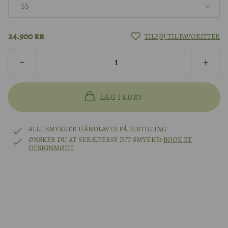
55
8k guld
55
24.900
kr
TILFØJ TIL FAVORITTER
14K guld
56
18k guld
57
LÆG I KURV
14k hvidguld
58
ALLE SMYKKER HÅNDLAVES PÅ BESTILLING
14k rhodineret hvidguld
ØNSKER DU AT SKRÆDERSY DIT SMYKKE?
BOOK ET
DESIGNMØDE
59
platin
60
Andet?Other?
Book designmøde
61