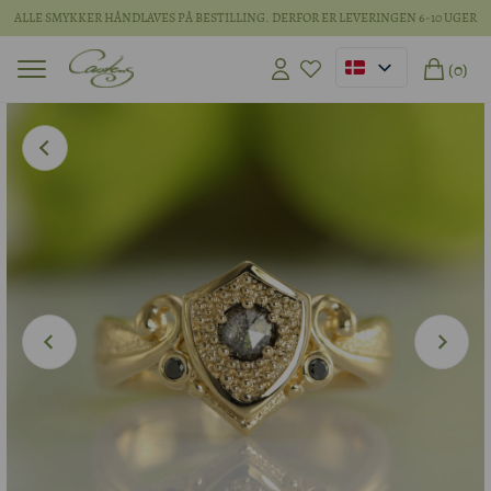
ALLE SMYKKER HÅNDLAVES PÅ BESTILLING. DERFOR ER LEVERINGEN 6-10 UGER
(0)