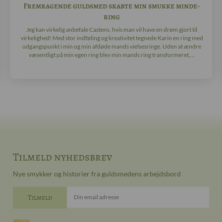
Fremragende guldsmed skabte min smukke minde-
ring
Jeg kan virkelig anbefale Castens, hvis man vil have en drøm gjort til
virkelighed! Med stor indføling og kreativitet tegnede Karin en ring med
udgangspunkt i min og min afdøde mands vielsesringe. Uden at ændre
væsentligt på min egen ring blev min mands ring transformeret,...
Tilmeld nyhedsbrev
Nye smykker og historier fra guldsmedens arbejdsbord
Din email adresse