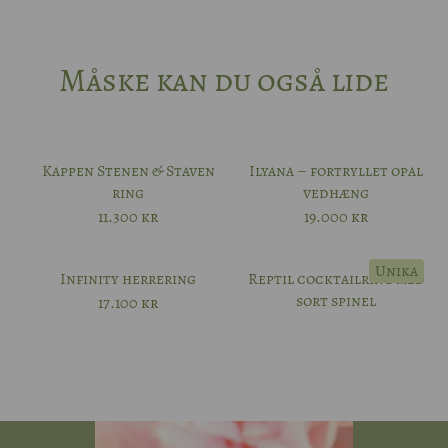
62
Måske kan du også lide
63
64
Kappen Stenen & Staven
Ilyana – fortryllet opal
ring
vedhæng
65
11.300
kr
19.000
kr
66
Unika
Infinity herrering
Reptil cocktailring med
sort spinel
17.100
kr
67
68