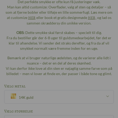
Det perfekte smykke er ofte kun få justeringer væk.
Man kan altid customize: Overflader, valg af sten og detaljer – så
som at fjerne bobler eller tilføje en lille sommerfugl. Læs mere om
at customize
HER
eller book et gratis designmøde
HER,
og lad os
sammen skræddersy din unikke version.
OBS:
Dette smykke skal først skabes – specielt til dig.
Fra du bestiller går der 6-8 uger til guldsmedearbejdet, før det er
klar til afsendelse. Vi sender det straks derefter, og fra da af vil
smykket normalt være fremme inden for en uge.
Bemærk at vi bruger naturlige ædelsten, og de varierer alle lidt i
nuance – det er en del af deres skønhed.
Vi kan derfor ikke love at din sten er nøjagtig samme farve som på
billedet – men vi lover at finde en, der passer i både tone og glimt.
Vælg metal
14K guld
Sølv
Vælg størrelse