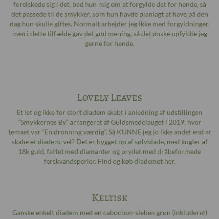
forelskede sig i det, bad hun mig om at forgylde det for hende, så
det passede til de smykker, som hun havde planlagt at have på den
dag hun skulle giftes. Normalt arbejder jeg ikke med forgyldninger,
men i dette tilfælde gav det god mening, så det ønske opfyldte jeg
gerne for hende.
Lovely Leaves
Et let og ikke for stort diadem skabt i anledning af udstillingen
”Smykkernes By” arrangeret af Guldsmedelauget i 2019, hvor
temaet var ”En dronning værdig”. Så KUNNE jeg jo ikke andet end at
skabe et diadem, vel? Det er bygget op af sølvblade, med kugler af
18k guld, fattet med diamanter og prydet med dråbeformede
ferskvandsperler. Find og køb diademet
her
.
Keltisk
Ganske enkelt diadem med en cabochon-sleben grøn (inkluderet)