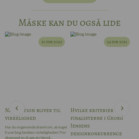
Måske kan du også lide
30 jun 2023
24 jun 2021
Når fiktion bliver til
Hvilke kriterier blev
W
virkelighed
finalisterne i Georg
–
Jensens
Har du nogensinde drømt om, at noget
Ar
designkonkurrence
fra en bog fandtes i virkeligheden? For
bl
ter
eksempel en drage at ride på...
ap