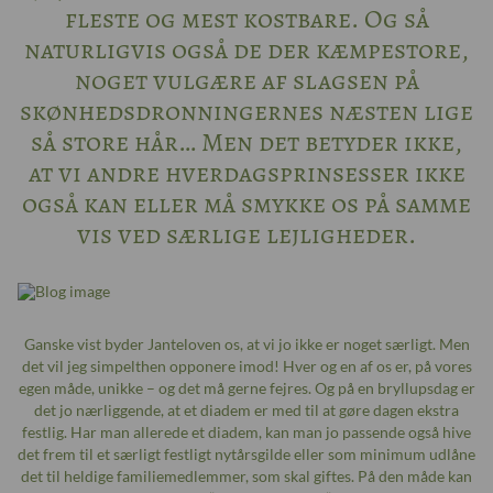
fleste og mest kostbare. Og så
naturligvis også de der kæmpestore,
noget vulgære af slagsen på
skønhedsdronningernes næsten lige
så store hår… Men det betyder ikke,
at vi andre hverdagsprinsesser ikke
også kan eller må smykke os på samme
vis ved særlige lejligheder.
Ganske vist byder Janteloven os, at vi jo ikke er noget særligt. Men
det vil jeg simpelthen opponere imod! Hver og en af os er, på vores
egen måde, unikke – og det må gerne fejres. Og på en bryllupsdag er
det jo nærliggende, at et diadem er med til at gøre dagen ekstra
festlig. Har man allerede et diadem, kan man jo passende også hive
det frem til et særligt festligt nytårsgilde eller som minimum udlåne
det til heldige familiemedlemmer, som skal giftes. På den måde kan