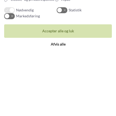
Nødvendig
Statistik
Markedsføring
Accepter alle og luk
Tilmeld nyhedsbrev
Nye smykker og historier fra guldsmedens arbejdsbord
Afvis alle
Din email adresse
Kontakt
Du kan kontakte vores kundeservice på:
Tlf +45 32 20 04 44
design@castens.com