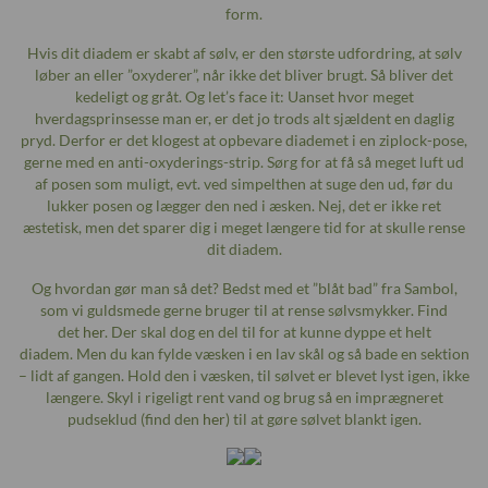
form.
Hvis dit diadem er skabt af sølv, er den største udfordring, at sølv
løber an eller ”oxyderer”, når ikke det bliver brugt. Så bliver det
kedeligt og gråt. Og let’s face it: Uanset hvor meget
hverdagsprinsesse man er, er det jo trods alt sjældent en daglig
pryd. Derfor er det klogest at opbevare diademet i en ziplock-pose,
gerne med en anti-oxyderings-strip. Sørg for at få så meget luft ud
af posen som muligt, evt. ved simpelthen at suge den ud, før du
lukker posen og lægger den ned i æsken. Nej, det er ikke ret
æstetisk, men det sparer dig i meget længere tid for at skulle rense
dit diadem.
Og hvordan gør man så det? Bedst med et ”blåt bad” fra Sambol,
som vi guldsmede gerne bruger til at rense sølvsmykker. Find
det
her
. Der skal dog en del til for at kunne dyppe et helt
diadem. Men du kan fylde væsken i en lav skål og så bade en sektion
– lidt af gangen. Hold den i væsken, til sølvet er blevet lyst igen, ikke
længere. Skyl i rigeligt rent vand og brug så en imprægneret
pudseklud (find den
her
) til at gøre sølvet blankt igen.