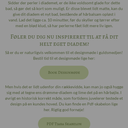
Sidder der perler i diademet, er de ikke voldsomt glade for dette
bad, så gør det så kort som muligt. Er disse blevet lidt matte, kan du
give dit diadem et nyt bad, bestående af hårbalsam opløst i
vand. Lad det ligge ca. 10 minutter, før du skyller og tørrer efter
med en blød klud, så har perlerne fået lidt mere liv igen.
Føler du dig nu inspireret til at få dit
helt eget diadem?
Så er du er naturligvis velkommen til et designmøde i guldsmedjen!
Bestil tid til et designmøde lige her:
Book Designmøde
Men hvis det er lidt udenfor din rækkevidde, kan man jo også hygge
sig med at tegne ens drømme-diadem og lime det på en hårbøjle. I
øvrigt en historisk korrekt måde, som fortidens juvelerer testede et
design på en kundes hoved. Du kan finde en Pdf-skabelon lige
her. Rigtig god fornøje!
PDF Tiara Skabelon