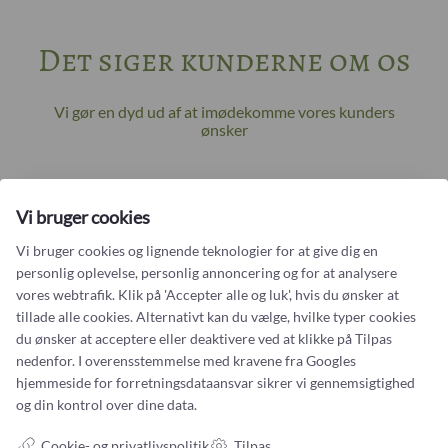
Det siger kunderne om os
Vi gør en dyd ud af at imødekomme vores kunders
ønsker
NANNA HOEG DREYER STRYHN
Vi bruger cookies
Anbefaler
Castens.com
Vi bruger cookies og lignende teknologier for at give dig en
Fremragende guldsmed skabte min smukke minde-
personlig oplevelse, personlig annoncering og for at analysere
ring
vores webtrafik. Klik på 'Accepter alle og luk', hvis du ønsker at
tillade alle cookies. Alternativt kan du vælge, hvilke typer cookies
Jeg kan virkelig anbefale Castens, hvis man vil have en drøm gjort til
virkelighed! Med stor indføling og kreativitet tegnede Karin en ring med
du ønsker at acceptere eller deaktivere ved at klikke på Tilpas
udgangspunkt i min og min afdøde mands vielsesringe. Uden at ændre
nedenfor. I overensstemmelse med kravene fra
Googles
væsentligt på min egen ring blev min mands ring transformeret,...
hjemmeside for forretningsdataansvar
sikrer vi gennemsigtighed
og din kontrol over dine data.
Cookie- og privatlivspolitik
Tilpas