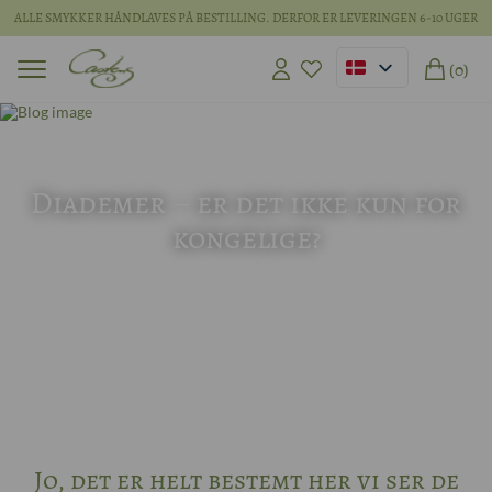
ALLE SMYKKER HÅNDLAVES PÅ BESTILLING. DERFOR ER LEVERINGEN 6-10 UGER
(0)
16 jun 2026
Diademer – er det ikke kun for
kongelige?
Jo, det er helt bestemt her vi ser de