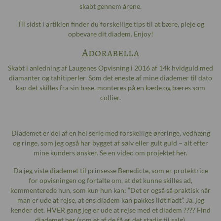
skabt gennem årene.
Til sidst i artiklen finder du forskellige tips til at bære, pleje og
opbevare dit diadem. Enjoy!
Adorabella
Skabt i anledning af Laugenes Opvisning i 2016 af 14k hvidguld med
diamanter og tahitiperler. Som det eneste af mine diademer til dato
kan det skilles fra sin base, monteres på en kæde og bæres som
collier.
Diademet er del af en hel serie med forskellige øreringe, vedhæng
og ringe, som jeg også har bygget af sølv eller gult guld – alt efter
mine kunders ønsker. Se en video om projektet
her
.
Da jeg viste diademet til prinsesse Benedicte, som er protektrice
for opvisningen og fortalte om, at det kunne skilles ad,
kommenterede hun, som kun hun kan: ”Det er også så praktisk når
man er ude at rejse, at ens diadem kan pakkes lidt fladt”. Ja, jeg
kender det. HVER gang jeg er ude at rejse med et diadem ???? Find
diademet
her
(som et af de få er det stadig til salg).