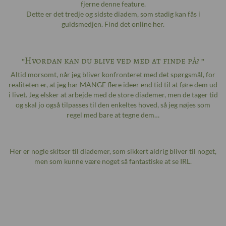
fjerne denne feature.
Dette er det tredje og sidste diadem, som stadig kan fås i
guldsmedjen. Find det online
her
.
”Hvordan kan du blive ved med at finde på? ”
Altid morsomt, når jeg bliver konfronteret med det spørgsmål, for
realiteten er, at jeg har MANGE flere ideer end tid til at føre dem ud
i livet. Jeg elsker at arbejde med de store diademer, men de tager tid
og skal jo også tilpasses til den enkeltes hoved, så jeg nøjes som
regel med bare at tegne dem…
Her er nogle skitser til diademer, som sikkert aldrig bliver til noget,
men som kunne være noget så fantastiske at se IRL.