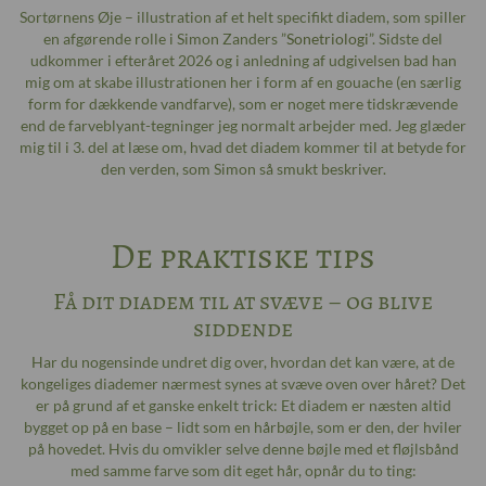
Sortørnens Øje – illustration af et helt specifikt diadem, som spiller
en afgørende rolle i Simon Zanders ”
Sonetriologi
”. Sidste del
udkommer i efteråret 2026 og i anledning af udgivelsen bad han
mig om at skabe illustrationen her i form af en gouache (en særlig
form for dækkende vandfarve), som er noget mere tidskrævende
end de farveblyant-tegninger jeg normalt arbejder med. Jeg glæder
mig til i 3. del at læse om, hvad det diadem kommer til at betyde for
den verden, som Simon så smukt beskriver.
De praktiske tips
Få dit diadem til at svæve – og blive
siddende
Har du nogensinde undret dig over, hvordan det kan være, at de
kongeliges diademer nærmest synes at svæve oven over håret? Det
er på grund af et ganske enkelt trick: Et diadem er næsten altid
bygget op på en base – lidt som en hårbøjle, som er den, der hviler
på hovedet. Hvis du omvikler selve denne bøjle med et fløjlsbånd
med samme farve som dit eget hår, opnår du to ting: