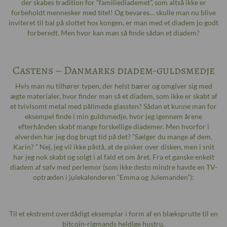
der skabes tradition for ”familiediademet”, som altså ikke er
forbeholdt mennesker med titel! Og bevares… skulle man nu blive
inviteret til bal på slottet hos kongen, er man med et diadem jo godt
forberedt. Men hvor kan man så finde sådan et diadem?
Castens – Danmarks diadem-guldsmedje
Hvis man nu tilhører typen, der helst bærer og omgiver sig med
ægte materialer, hvor finder man så et diadem, som ikke er skabt af
et tvivlsomt metal med pålimede glassten? Sådan et kunne man for
eksempel finde i min guldsmedje, hvor jeg igennem årene
efterhånden skabt mange forskellige diademer. Men hvorfor i
alverden har jeg dog brugt tid på det? ”Sælger du mange af dem,
Karin? ” Nej, jeg vil ikke påstå, at de pisker over disken, men i snit
har jeg nok skabt og solgt i al fald et om året. Fra et ganske enkelt
diadem af sølv med perlemor (som ikke desto mindre havde en TV-
optræden i julekalenderen “Emma og Julemanden”):
Til et ekstremt overdådigt eksemplar i form af en blæksprutte til en
bitcoin-rigmands heldige hustru.