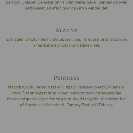
peridot. Ligesom Celebration kan det bæres både i panden og oven
på hovedet, alt efter, hvordan man vender det.
Alanna
Et diadem af sølv med hvide topaser, inspireret af mønstret på den
amerikanske bruds overdådige kjole.
Princess
Naturligvis skulle der også en rigtig prinsessekrone til, Miamaja-
style. Det er bygget af sølv med hvide topaser og bevægelige
ferskvandsperler og er for en gangs skyld forgyldt. Min datter har
på fineste vis båret det til Fantasy Festival i Esbjerg.