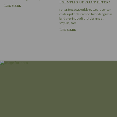
egentlig udvalgt efter?
sa
Læs mere
L
I efteråret 2020 udskrev Georg Jensen
en designkonkurrence, hvor det ganske
land blev indbudt til at designe et
smykke, som...
Læs mere