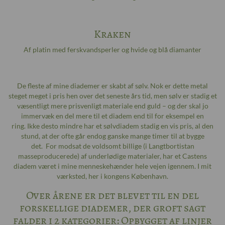
Kraken
Af platin med ferskvandsperler og hvide og blå diamanter
De fleste af mine diademer er skabt af sølv. Nok er dette metal
steget meget i pris hen over det seneste års tid, men sølv er stadig et
væsentligt mere prisvenligt materiale end guld – og der skal jo
immervæk en del mere til et diadem end til for eksempel en
ring. Ikke desto mindre har et sølvdiadem stadig en vis pris, al den
stund, at der ofte går endog ganske mange timer til at bygge
det. For modsat de voldsomt billige (i Langtbortistan
masseproducerede) af underlødige materialer, har et Castens
diadem været i mine menneskehænder hele vejen igennem. I mit
værksted, her i kongens København.
Over årene er det blevet til en del
forskellige diademer, der groft sagt
falder i 2 kategorier: Opbygget af linjer