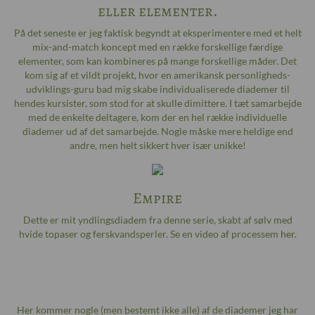
eller elementer.
På det seneste er jeg faktisk begyndt at eksperimentere med et helt
mix-and-match koncept med en række forskellige færdige
elementer, som kan kombineres på mange forskellige måder. Det
kom sig af et vildt projekt, hvor en amerikansk personligheds-
udviklings-guru bad mig skabe individualiserede diademer til
hendes kursister, som stod for at skulle dimittere. I tæt samarbejde
med de enkelte deltagere, kom der en hel række individuelle
diademer ud af det samarbejde. Nogle måske mere heldige end
andre, men helt sikkert hver især unikke!
Empire
Dette er mit yndlingsdiadem fra denne serie, skabt af sølv med
hvide topaser og ferskvandsperler. Se en video af processem
her
.
Her kommer nogle (men bestemt ikke alle) af de diademer jeg har