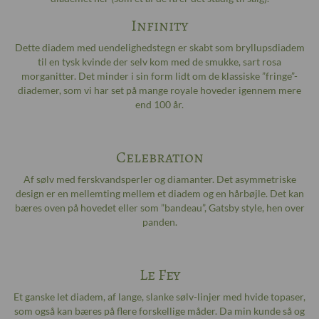
Infinity
Dette diadem med uendelighedstegn er skabt som bryllupsdiadem
til en tysk kvinde der selv kom med de smukke, sart rosa
morganitter. Det minder i sin form lidt om de klassiske ”fringe”-
diademer, som vi har set på mange royale hoveder igennem mere
end 100 år.
Celebration
Af sølv med ferskvandsperler og diamanter. Det asymmetriske
design er en mellemting mellem et diadem og en hårbøjle. Det kan
bæres oven på hovedet eller som ”bandeau”, Gatsby style, hen over
panden.
Le Fey
Et ganske let diadem, af lange, slanke sølv-linjer med hvide topaser,
som også kan bæres på flere forskellige måder. Da min kunde så og