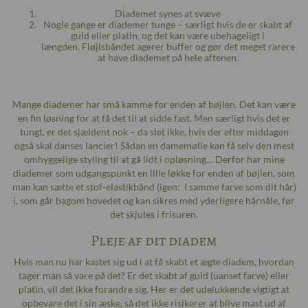
Diademet synes at svæve
Nogle gange er diademer tunge – særligt hvis de er skabt af
guld eller platin, og det kan være ubehageligt i
længden. Fløjlsbåndet agerer buffer og gør det meget rarere
at have diademet på hele aftenen.
Mange diademer har små kamme for enden af bøjlen. Det kan være
en fin løsning for at få det til at sidde fast. Men særligt hvis det er
tungt, er det sjældent nok – da slet ikke, hvis der efter middagen
også skal danses lancier! Sådan en damemølle kan få selv den mest
omhyggelige styling til at gå lidt i opløsning… Derfor har mine
diademer som udgangspunkt en lille løkke for enden af bøjlen, som
man kan sætte et stof-elastikbånd (igen: I samme farve som dit hår)
i, som går bagom hovedet og kan sikres med yderligere hårnåle, før
det skjules i frisuren.
Pleje af dit diadem
Hvis man nu har kastet sig ud i at få skabt et ægte diadem, hvordan
tager man så vare på det? Er det skabt af guld (uanset farve) eller
platin, vil det ikke forandre sig. Her er det udelukkende vigtigt at
opbevare det i sin æske, så det ikke risikerer at blive mast ud af