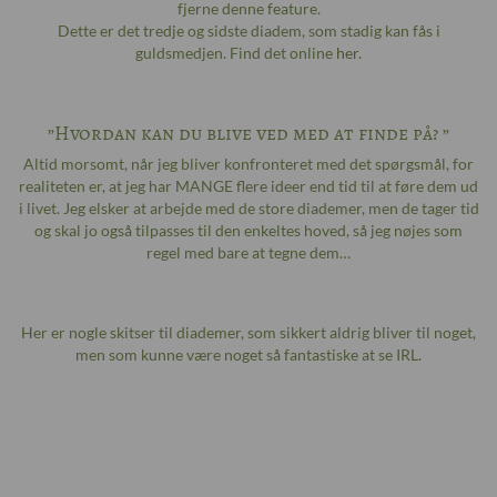
fjerne denne feature.
Dette er det tredje og sidste diadem, som stadig kan fås i
guldsmedjen. Find det online
her
.
”Hvordan kan du blive ved med at finde på? ”
Altid morsomt, når jeg bliver konfronteret med det spørgsmål, for
realiteten er, at jeg har MANGE flere ideer end tid til at føre dem ud
i livet. Jeg elsker at arbejde med de store diademer, men de tager tid
og skal jo også tilpasses til den enkeltes hoved, så jeg nøjes som
regel med bare at tegne dem…
Her er nogle skitser til diademer, som sikkert aldrig bliver til noget,
men som kunne være noget så fantastiske at se IRL.