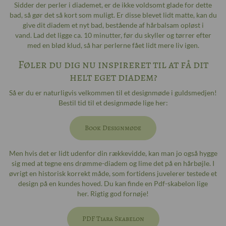
Sidder der perler i diademet, er de ikke voldsomt glade for dette
bad, så gør det så kort som muligt. Er disse blevet lidt matte, kan du
give dit diadem et nyt bad, bestående af hårbalsam opløst i
vand. Lad det ligge ca. 10 minutter, før du skyller og tørrer efter
med en blød klud, så har perlerne fået lidt mere liv igen.
Føler du dig nu inspireret til at få dit
helt eget diadem?
Så er du er naturligvis velkommen til et designmøde i guldsmedjen!
Bestil tid til et designmøde lige her:
Book Designmøde
Men hvis det er lidt udenfor din rækkevidde, kan man jo også hygge
sig med at tegne ens drømme-diadem og lime det på en hårbøjle. I
øvrigt en historisk korrekt måde, som fortidens juvelerer testede et
design på en kundes hoved. Du kan finde en Pdf-skabelon lige
her. Rigtig god fornøje!
PDF Tiara Skabelon