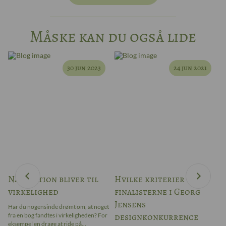
Måske kan du også lide
30 jun 2023
24 jun 2021
Når fiktion bliver til
Hvilke kriterier blev
W
virkelighed
finalisterne i Georg
–
Jensens
Har du nogensinde drømt om, at noget
Ar
designkonkurrence
fra en bog fandtes i virkeligheden? For
bl
ter
eksempel en drage at ride på...
ap