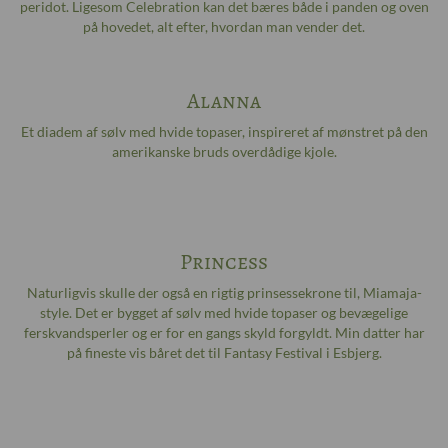
peridot. Ligesom Celebration kan det bæres både i panden og oven
på hovedet, alt efter, hvordan man vender det.
Alanna
Et diadem af sølv med hvide topaser, inspireret af mønstret på den
amerikanske bruds overdådige kjole.
Princess
Naturligvis skulle der også en rigtig prinsessekrone til, Miamaja-
style. Det er bygget af sølv med hvide topaser og bevægelige
ferskvandsperler og er for en gangs skyld forgyldt. Min datter har
på fineste vis båret det til Fantasy Festival i Esbjerg.