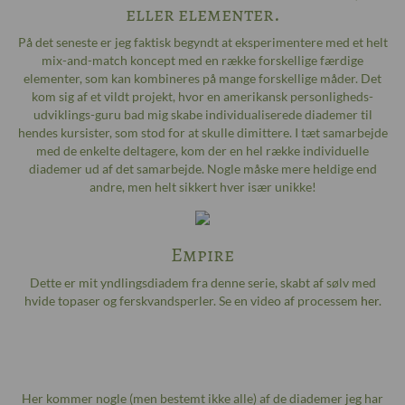
eller elementer.
På det seneste er jeg faktisk begyndt at eksperimentere med et helt
mix-and-match koncept med en række forskellige færdige
elementer, som kan kombineres på mange forskellige måder. Det
kom sig af et vildt projekt, hvor en amerikansk personligheds-
udviklings-guru bad mig skabe individualiserede diademer til
hendes kursister, som stod for at skulle dimittere. I tæt samarbejde
med de enkelte deltagere, kom der en hel række individuelle
diademer ud af det samarbejde. Nogle måske mere heldige end
andre, men helt sikkert hver især unikke!
Empire
Dette er mit yndlingsdiadem fra denne serie, skabt af sølv med
hvide topaser og ferskvandsperler. Se en video af processem
her
.
Her kommer nogle (men bestemt ikke alle) af de diademer jeg har