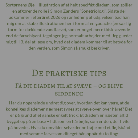
Sortørnens Øje – illustration af et helt specifikt diadem, som spiller
en afgørende rolle i Simon Zanders ”
Sonetriologi
”. Sidste del
udkommer i efteråret 2026 og i anledning af udgivelsen bad han
mig om at skabe illustrationen her i form af en gouache (en særlig
form for dækkende vandfarve), som er noget mere tidskrævende
end de farveblyant-tegninger jeg normalt arbejder med. Jeg glæder
mig til i 3. del at læse om, hvad det diadem kommer til at betyde for
den verden, som Simon så smukt beskriver.
De praktiske tips
Få dit diadem til at svæve – og blive
siddende
Har du nogensinde undret dig over, hvordan det kan være, at de
kongeliges diademer nærmest synes at svæve oven over håret? Det
er på grund af et ganske enkelt trick: Et diadem er næsten altid
bygget op på en base – lidt som en hårbøjle, som er den, der hviler
på hovedet. Hvis du omvikler selve denne bøjle med et fløjlsbånd
med samme farve som dit eget hår, opnår du to ting: