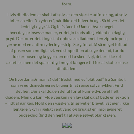
form.
Hvis dit diadem er skabt af sølv, er den største udfordring, at sølv
løber an eller ”oxyderer”, når ikke det bliver brugt. Så bliver det
kedeligt og gråt. Og let’s face it: Uanset hvor meget
hverdagsprinsesse man er, er det jo trods alt sjældent en daglig
pryd. Derfor er det klogest at opbevare diademet i en ziplock-pose,
gerne med en anti-oxyderings-strip. Sørg for at få så meget luft ud
af posen som muligt, evt. ved simpelthen at suge den ud, før du
lukker posen og lægger den ned i æsken. Nej, det er ikke ret
æstetisk, men det sparer dig i meget længere tid for at skulle rense
dit diadem.
Og hvordan gør man så det? Bedst med et ”blåt bad” fra Sambol,
som vi guldsmede gerne bruger til at rense sølvsmykker. Find
det
her
. Der skal dog en del til for at kunne dyppe et helt
diadem. Men du kan fylde væsken i en lav skål og så bade en sektion
– lidt af gangen. Hold den i væsken, til sølvet er blevet lyst igen, ikke
længere. Skyl i rigeligt rent vand og brug så en imprægneret
pudseklud (find den
her
) til at gøre sølvet blankt igen.