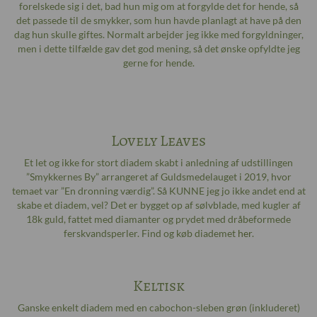
forelskede sig i det, bad hun mig om at forgylde det for hende, så
det passede til de smykker, som hun havde planlagt at have på den
dag hun skulle giftes. Normalt arbejder jeg ikke med forgyldninger,
men i dette tilfælde gav det god mening, så det ønske opfyldte jeg
gerne for hende.
Lovely Leaves
Et let og ikke for stort diadem skabt i anledning af udstillingen
”Smykkernes By” arrangeret af Guldsmedelauget i 2019, hvor
temaet var ”En dronning værdig”. Så KUNNE jeg jo ikke andet end at
skabe et diadem, vel? Det er bygget op af sølvblade, med kugler af
18k guld, fattet med diamanter og prydet med dråbeformede
ferskvandsperler. Find og køb diademet
her
.
Keltisk
Ganske enkelt diadem med en cabochon-sleben grøn (inkluderet)