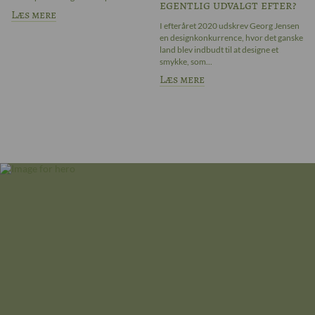
egentlig udvalgt efter?
sa
Læs mere
L
I efteråret 2020 udskrev Georg Jensen
en designkonkurrence, hvor det ganske
land blev indbudt til at designe et
smykke, som...
Læs mere