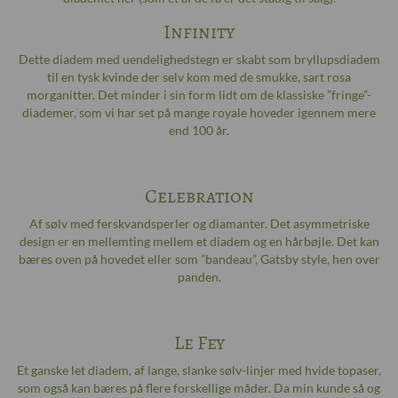
Infinity
Dette diadem med uendelighedstegn er skabt som bryllupsdiadem
til en tysk kvinde der selv kom med de smukke, sart rosa
morganitter. Det minder i sin form lidt om de klassiske ”fringe”-
diademer, som vi har set på mange royale hoveder igennem mere
end 100 år.
Celebration
Af sølv med ferskvandsperler og diamanter. Det asymmetriske
design er en mellemting mellem et diadem og en hårbøjle. Det kan
bæres oven på hovedet eller som ”bandeau”, Gatsby style, hen over
panden.
Le Fey
Et ganske let diadem, af lange, slanke sølv-linjer med hvide topaser,
som også kan bæres på flere forskellige måder. Da min kunde så og