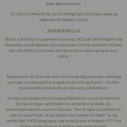
skabt gennem årene.
Til sidst i artiklen finder du forskellige tips til at bære, pleje og
opbevare dit diadem. Enjoy!
Adorabella
Skabt i anledning af Laugenes Opvisning i 2016 af 14k hvidguld med
diamanter og tahitiperler. Som det eneste af mine diademer til dato
kan det skilles fra sin base, monteres på en kæde og bæres som
collier.
Diademet er del af en hel serie med forskellige øreringe, vedhæng
og ringe, som jeg også har bygget af sølv eller gult guld – alt efter
mine kunders ønsker. Se en video om projektet
her
.
Da jeg viste diademet til prinsesse Benedicte, som er protektrice
for opvisningen og fortalte om, at det kunne skilles ad,
kommenterede hun, som kun hun kan: ”Det er også så praktisk når
man er ude at rejse, at ens diadem kan pakkes lidt fladt”. Ja, jeg
kender det. HVER gang jeg er ude at rejse med et diadem ???? Find
diademet
her
(som et af de få er det stadig til salg).