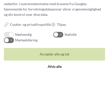
nedenfor. I overensstemmelse med kravene fra
Googles
hjemmeside for forretningsdataansvar
sikrer vi gennemsigtighed
og din kontrol over dine data.
Cookie- og privatlivspolitik
Tilpas
Tilmeld nyhedsbrev
Nødvendig
Statistik
Nye smykker og historier fra guldsmedens arbejdsbord
Markedsføring
Din email adresse
Accepter alle og luk
Afvis alle
Kontakt
Du kan kontakte vores kundeservice på:
Tlf +45 32 20 04 44