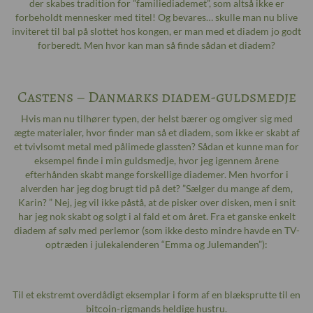
der skabes tradition for ”familiediademet”, som altså ikke er
forbeholdt mennesker med titel! Og bevares… skulle man nu blive
inviteret til bal på slottet hos kongen, er man med et diadem jo godt
forberedt. Men hvor kan man så finde sådan et diadem?
Castens – Danmarks diadem-guldsmedje
Hvis man nu tilhører typen, der helst bærer og omgiver sig med
ægte materialer, hvor finder man så et diadem, som ikke er skabt af
et tvivlsomt metal med pålimede glassten? Sådan et kunne man for
eksempel finde i min guldsmedje, hvor jeg igennem årene
efterhånden skabt mange forskellige diademer. Men hvorfor i
alverden har jeg dog brugt tid på det? ”Sælger du mange af dem,
Karin? ” Nej, jeg vil ikke påstå, at de pisker over disken, men i snit
har jeg nok skabt og solgt i al fald et om året. Fra et ganske enkelt
diadem af sølv med perlemor (som ikke desto mindre havde en TV-
optræden i julekalenderen “Emma og Julemanden”):
Til et ekstremt overdådigt eksemplar i form af en blæksprutte til en
bitcoin-rigmands heldige hustru.