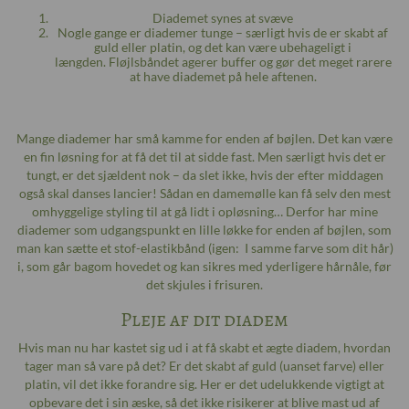
Diademet synes at svæve
Nogle gange er diademer tunge – særligt hvis de er skabt af
guld eller platin, og det kan være ubehageligt i
længden. Fløjlsbåndet agerer buffer og gør det meget rarere
at have diademet på hele aftenen.
Mange diademer har små kamme for enden af bøjlen. Det kan være
en fin løsning for at få det til at sidde fast. Men særligt hvis det er
tungt, er det sjældent nok – da slet ikke, hvis der efter middagen
også skal danses lancier! Sådan en damemølle kan få selv den mest
omhyggelige styling til at gå lidt i opløsning… Derfor har mine
diademer som udgangspunkt en lille løkke for enden af bøjlen, som
man kan sætte et stof-elastikbånd (igen: I samme farve som dit hår)
i, som går bagom hovedet og kan sikres med yderligere hårnåle, før
det skjules i frisuren.
Pleje af dit diadem
Hvis man nu har kastet sig ud i at få skabt et ægte diadem, hvordan
tager man så vare på det? Er det skabt af guld (uanset farve) eller
platin, vil det ikke forandre sig. Her er det udelukkende vigtigt at
opbevare det i sin æske, så det ikke risikerer at blive mast ud af