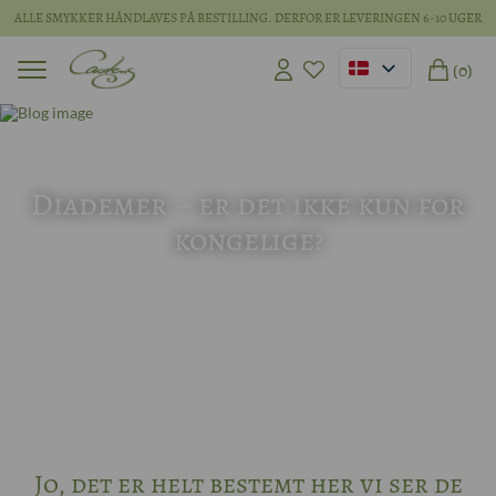
ALLE SMYKKER HÅNDLAVES PÅ BESTILLING. DERFOR ER LEVERINGEN 6-10 UGER
(0)
16 jun 2026
Diademer – er det ikke kun for
kongelige?
Jo, det er helt bestemt her vi ser de