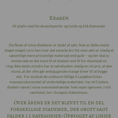
Kraken
Af platin med ferskvandsperler og hvide og blå diamanter
De fleste af mine diademer er skabt af sølv. Nok er dette metal
steget meget i pris hen over det seneste års tid, men sølv er stadig et
væsentligt mere prisvenligt materiale end guld – og der skal jo
immervæk en del mere til et diadem end til for eksempel en
ring. Ikke desto mindre har et sølvdiadem stadig en vis pris, al den
stund, at der ofte går endog ganske mange timer til at bygge
det. For modsat de voldsomt billige (i Langtbortistan
masseproducerede) af underlødige materialer, har et Castens
diadem været i mine menneskehænder hele vejen igennem. I mit
værksted, her i kongens København.
Over årene er det blevet til en del
forskellige diademer, der groft sagt
falder i 2 kategorier: Opbygget af linjer