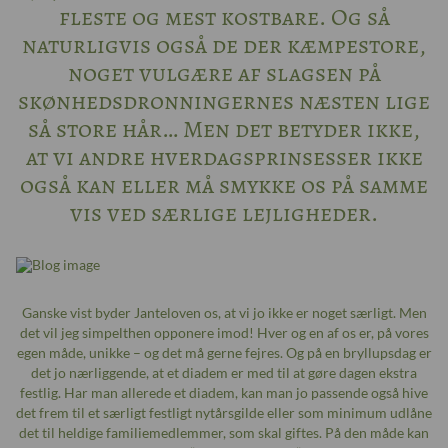
fleste og mest kostbare. Og så
naturligvis også de der kæmpestore,
noget vulgære af slagsen på
skønhedsdronningernes næsten lige
så store hår… Men det betyder ikke,
at vi andre hverdagsprinsesser ikke
også kan eller må smykke os på samme
vis ved særlige lejligheder.
Ganske vist byder Janteloven os, at vi jo ikke er noget særligt. Men
det vil jeg simpelthen opponere imod! Hver og en af os er, på vores
egen måde, unikke – og det må gerne fejres. Og på en bryllupsdag er
det jo nærliggende, at et diadem er med til at gøre dagen ekstra
festlig. Har man allerede et diadem, kan man jo passende også hive
det frem til et særligt festligt nytårsgilde eller som minimum udlåne
det til heldige familiemedlemmer, som skal giftes. På den måde kan