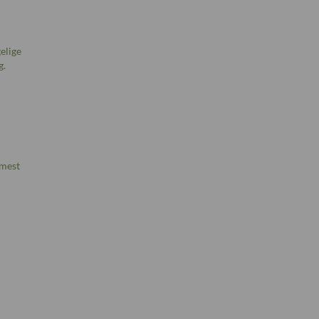
elige
g.
 mest