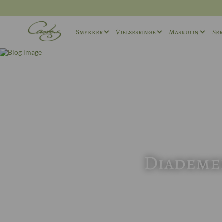
Smykker
Vielsesringe
Maskulin
Ser
Ringe
Vielsesringe sæt
Maskuline ø
Halskæder
Maskuline Vielsesringe
Maskuline r
Andet
Unika Vielsesringe
Manchetkna
Forlovelsesringe
Diademer