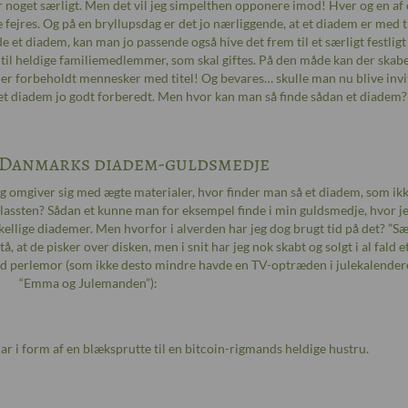
er noget særligt. Men det vil jeg simpelthen opponere imod! Hver og en af o
fejres. Og på en bryllupsdag er det jo nærliggende, at et diadem er med ti
e et diadem, kan man jo passende også hive det frem til et særligt festligt
til heldige familiemedlemmer, som skal giftes. På den måde kan der skab
e er forbeholdt mennesker med titel! Og bevares… skulle man nu blive invi
d et diadem jo godt forberedt. Men hvor kan man så finde sådan et diadem?
 Danmarks diadem-guldsmedje
og omgiver sig med ægte materialer, hvor finder man så et diadem, som ikk
lassten? Sådan et kunne man for eksempel finde i min guldsmedje, hvor j
llige diademer. Men hvorfor i alverden har jeg dog brugt tid på det? ”Sæ
å, at de pisker over disken, men i snit har jeg nok skabt og solgt i al fald 
med perlemor (som ikke desto mindre havde en TV-optræden i julekalender
“Emma og Julemanden”):
ar i form af en blæksprutte til en bitcoin-rigmands heldige hustru.