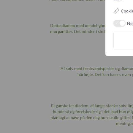
Cookie
Nø
Dette diadem med uendelighedstegn er skabt 
morganitter. Det minder i sin form lidt om d
Af sølv med ferskvandsperler og diaman
hårbøjle. Det kan bæres oven p
Et ganske let diadem, af lange, slanke sølv-l
kunde så og forelskede sig i det, bad hun mi
planlagt at have på den dag hun skulle giftes.
mening, s