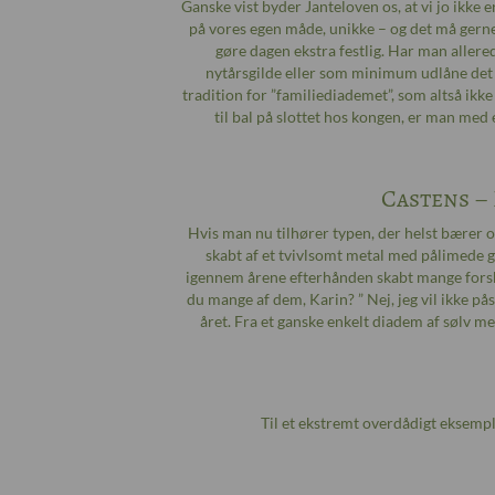
Ganske vist byder Janteloven os, at vi jo ikke 
på vores egen måde, unikke – og det må gerne 
gøre dagen ekstra festlig. Har man allered
nytårsgilde eller som minimum udlåne det 
tradition for ”familiediademet”, som altså ikk
til bal på slottet hos kongen, er man me
Castens –
Hvis man nu tilhører typen, der helst bærer 
skabt af et tvivlsomt metal med pålimede g
igennem årene efterhånden skabt mange forske
du mange af dem, Karin? ” Nej, jeg vil ikke påst
året. Fra et ganske enkelt diadem af sølv 
Til et ekstremt overdådigt eksempl