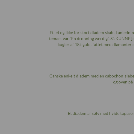
Et let og ikke for stort diadem skabt i anledn
temaet var ”En dronning værdig”. Så KUNNE jeg
kugler af 18k guld, fattet med diamante
Ganske enkelt diadem med en cabochon-sleben 
og oven på 
Et diadem af sølv med hvide topaser