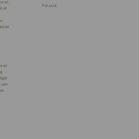
s er,
Vis alle
l at
es
teret
e er
eg
lger
et om
en