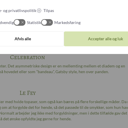
salg).
- og privatlivspolitik
Tilpas
Infinity
dvendig
Statistik
Markedsføring
som bryllupsdiadem til en tysk kvinde der selv kom med de smukke, sart 
e klassiske ”fringe”-diademer, som vi har set på mange royale hoveder ige
mere end 100 år.
Afvis alle
Accepter alle og luk
Celebration
ter. Det asymmetriske design er en mellemting mellem et diadem og en
å hovedet eller som ”bandeau”, Gatsby style, hen over panden.
Le Fey
injer med hvide topaser, som også kan bæres på flere forskellige måder. Da
g om at forgylde det for hende, så det passede til de smykker, som hun ha
 Normalt arbejder jeg ikke med forgyldninger, men i dette tilfælde gav det
å det ønske opfyldte jeg gerne for hende.