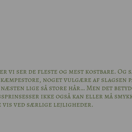
her vi ser de fleste og mest kostbare. Og s
 kæmpestore, noget vulgære af slagsen p
æsten lige så store hår… Men det bety
gsprinsesser ikke også kan eller må smyk
 vis ved særlige lejligheder.