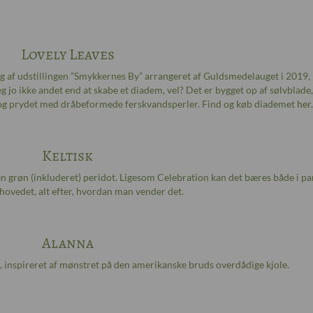
Lovely Leaves
ing af udstillingen ”Smykkernes By” arrangeret af Guldsmedelauget i 2019,
 jo ikke andet end at skabe et diadem, vel? Det er bygget op af sølvblade
r og prydet med dråbeformede ferskvandsperler. Find og køb diademet
her
.
Keltisk
grøn (inkluderet) peridot. Ligesom Celebration kan det bæres både i p
hovedet, alt efter, hvordan man vender det.
Alanna
, inspireret af mønstret på den amerikanske bruds overdådige kjole.