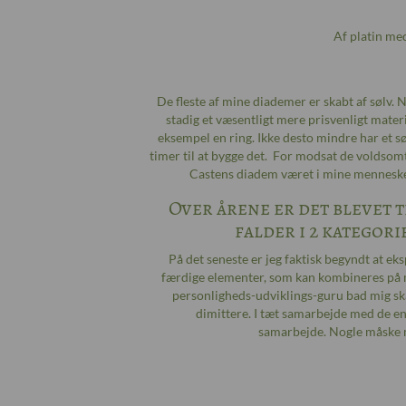
Af platin me
De fleste af mine diademer er skabt af sølv. N
stadig et væsentligt mere prisvenligt materi
eksempel en ring. Ikke desto mindre har et sø
timer til at bygge det. For modsat de voldsomt
Castens diadem været i mine menneske
Over årene er det blevet t
falder i 2 kategori
På det seneste er jeg faktisk begyndt at 
færdige elementer, som kan kombineres på ma
personligheds-udviklings-guru bad mig ska
dimittere. I tæt samarbejde med de en
samarbejde. Nogle måske m