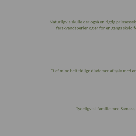
Naturligvis skulle der også en rigtig prinsesse
ferskvandsperler og er for en gangs skyld fo
Et af mine helt tidlige diademer af sølv med am
Tydeligvis i familie med Samara,