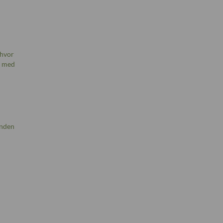
 hvor
, med
anden