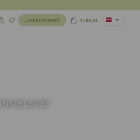
(0)
Book designmøde
KURV
ongelige?