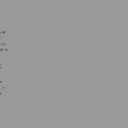
v er
or
ange
ar et
t
ge
nsk
e