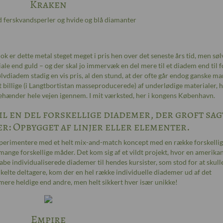
Kraken
d ferskvandsperler og hvide og blå diamanter
ok er dette metal steget meget i pris hen over det seneste års tid, men søl
ale end guld – og der skal jo immervæk en del mere til et diadem end til f
lvdiadem stadig en vis pris, al den stund, at der ofte går endog ganske m
 billige (i Langtbortistan masseproducerede) af underlødige materialer, h
hænder hele vejen igennem. I mit værksted, her i kongens København.
il en del forskellige diademer, der groft sag
er: Opbygget af linjer eller elementer.
eksperimentere med et helt mix-and-match koncept med en række forskelli
nge forskellige måder. Det kom sig af et vildt projekt, hvor en amerika
be individualiserede diademer til hendes kursister, som stod for at skull
kelte deltagere, kom der en hel række individuelle diademer ud af det
ere heldige end andre, men helt sikkert hver især unikke!
Empire