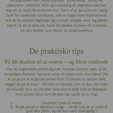
en afgørende rolle i Simon Zanders ”
Sonetriologi
”. Sidste del
udkommer i efteråret 2026 og i anledning af udgivelsen bad han
mig om at skabe illustrationen her i form af en gouache (en særlig
form for dækkende vandfarve), som er noget mere tidskrævende
end de farveblyant-tegninger jeg normalt arbejder med. Jeg glæder
mig til i 3. del at læse om, hvad det diadem kommer til at betyde
for den verden, som Simon så smukt beskriver.
De praktiske tips
Få dit diadem til at svæve – og blive siddende
Har du nogensinde undret dig over, hvordan det kan være, at de
kongeliges diademer nærmest synes at svæve oven over håret? Det
er på grund af et ganske enkelt trick: Et diadem er næsten altid
bygget op på en base – lidt som en hårbøjle, som er den, der hviler
på hovedet. Hvis du omvikler selve denne bøjle med et fløjlsbånd
med samme farve som dit eget hår, opnår du to ting:
Diademet synes at svæve
Nogle gange er diademer tunge – særligt hvis de er skabt af
guld eller platin, og det kan være ubehageligt i