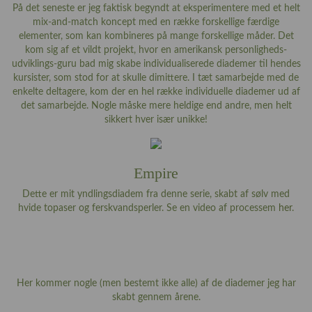
På det seneste er jeg faktisk begyndt at eksperimentere med et helt
mix-and-match koncept med en række forskellige færdige
elementer, som kan kombineres på mange forskellige måder. Det
kom sig af et vildt projekt, hvor en amerikansk personligheds-
udviklings-guru bad mig skabe individualiserede diademer til hendes
kursister, som stod for at skulle dimittere. I tæt samarbejde med de
enkelte deltagere, kom der en hel række individuelle diademer ud af
det samarbejde. Nogle måske mere heldige end andre, men helt
sikkert hver især unikke!
Empire
Dette er mit yndlingsdiadem fra denne serie, skabt af sølv med
hvide topaser og ferskvandsperler. Se en video af processem
her
.
Her kommer nogle (men bestemt ikke alle) af de diademer jeg har
skabt gennem årene.