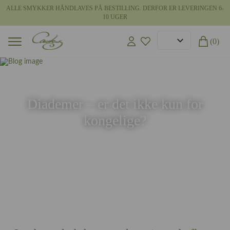
ALLE SMYKKER HÅNDLAVES PÅ BESTILLING. DERFOR ER LEVERINGEN 6-
10 UGER
(0)
16 jun 2026
Diademer – er det ikke kun for
kongelige?