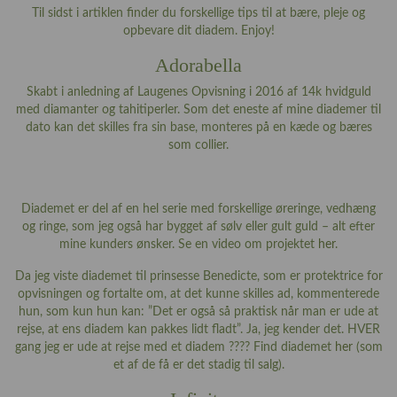
Til sidst i artiklen finder du forskellige tips til at bære, pleje og
opbevare dit diadem. Enjoy!
Adorabella
Skabt i anledning af Laugenes Opvisning i 2016 af 14k hvidguld
med diamanter og tahitiperler. Som det eneste af mine diademer til
dato kan det skilles fra sin base, monteres på en kæde og bæres
som collier.
Diademet er del af en hel serie med forskellige øreringe, vedhæng
og ringe, som jeg også har bygget af sølv eller gult guld – alt efter
mine kunders ønsker. Se en video om projektet
her
.
Da jeg viste diademet til prinsesse Benedicte, som er protektrice for
opvisningen og fortalte om, at det kunne skilles ad, kommenterede
hun, som kun hun kan: ”Det er også så praktisk når man er ude at
rejse, at ens diadem kan pakkes lidt fladt”. Ja, jeg kender det. HVER
gang jeg er ude at rejse med et diadem ???? Find diademet
her
(som
et af de få er det stadig til salg).