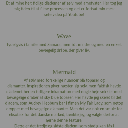
Et af mine helt tidlige diademer af sølv med ametyster. Her tog jeg
mig tiden til at filme processen og det er fortsat min mest
sete
video på Youtube
!
Wave
Tydeligvis i familie med Samara, men lidt mindre og med en enkelt
bevægelig dråbe, der giver liv.
Mermaid
Af sølv med forskellige nuancer blå topaser og
diamanter. Inspirationen giver næsten sig selv, men faktisk havde
diademet her en tidligere inkarnation med nogle høje snirkler med
bevægelige dråber af sky blue topaser. Her havde jeg skelet til det
diadem, som Audrey Hepburn bar i filmen My Fair Lady, som netop
drypper med bevægelige diamanter. Men det var nok en smule for
eksotisk for det danske marked, tænkte jeg, og valgte derfor at
fjerne denne feature.
Dette er det tredje og sidste diadem, som stadig kan fås i