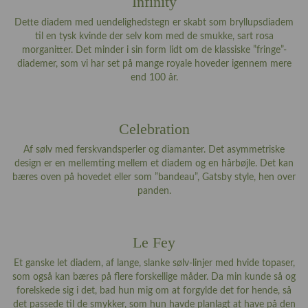
Infinity
Dette diadem med uendelighedstegn er skabt som bryllupsdiadem
til en tysk kvinde der selv kom med de smukke, sart rosa
morganitter. Det minder i sin form lidt om de klassiske ”fringe”-
diademer, som vi har set på mange royale hoveder igennem mere
end 100 år.
Celebration
Af sølv med ferskvandsperler og diamanter. Det asymmetriske
design er en mellemting mellem et diadem og en hårbøjle. Det kan
bæres oven på hovedet eller som ”bandeau”, Gatsby style, hen over
panden.
Le Fey
Et ganske let diadem, af lange, slanke sølv-linjer med hvide topaser,
som også kan bæres på flere forskellige måder. Da min kunde så og
forelskede sig i det, bad hun mig om at forgylde det for hende, så
det passede til de smykker, som hun havde planlagt at have på den