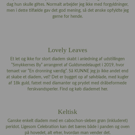
dag hun skulle giftes. Normalt arbejder jeg ikke med forgyldninger,
men i dette tilfælde gav det god mening, så det ønske opfyldte jeg
gerne for hende.
Lovely Leaves
Et let og ikke for stort diadem skabt i anledning af udstillingen
”Smykkernes By” arrangeret af Guldsmedelauget i 2019, hvor
temaet var ”En dronning værdig”. Så KUNNE jeg jo ikke andet end
at skabe et diadem, vel? Det er bygget op af sølvblade, med kugler
af 18k guld, fattet med diamanter og prydet med dråbeformede
ferskvandsperler. Find og køb diademet
her
.
Keltisk
Ganske enkelt diadem med en cabochon-sleben grøn (inkluderet)
peridot. Ligesom Celebration kan det bæres både i panden og oven
på hovedet, alt efter, hvordan man vender det.