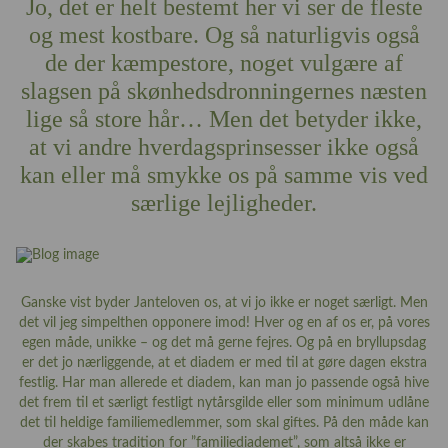
Jo, det er helt bestemt her vi ser de fleste
og mest kostbare. Og så naturligvis også
de der kæmpestore, noget vulgære af
slagsen på skønhedsdronningernes næsten
lige så store hår… Men det betyder ikke,
at vi andre hverdagsprinsesser ikke også
kan eller må smykke os på samme vis ved
særlige lejligheder.
Ganske vist byder Janteloven os, at vi jo ikke er noget særligt. Men
det vil jeg simpelthen opponere imod! Hver og en af os er, på vores
egen måde, unikke – og det må gerne fejres. Og på en bryllupsdag
er det jo nærliggende, at et diadem er med til at gøre dagen ekstra
festlig. Har man allerede et diadem, kan man jo passende også hive
det frem til et særligt festligt nytårsgilde eller som minimum udlåne
det til heldige familiemedlemmer, som skal giftes. På den måde kan
der skabes tradition for ”familiediademet”, som altså ikke er