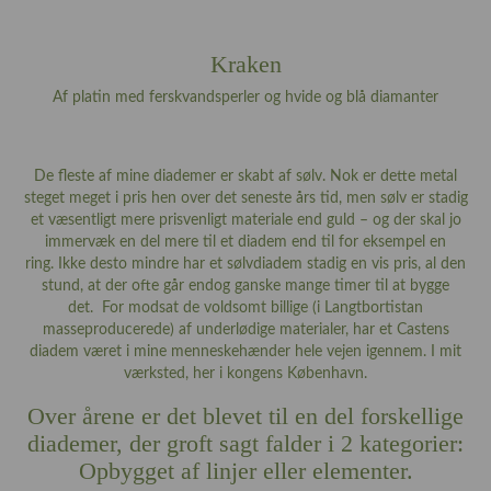
Kraken
Af platin med ferskvandsperler og hvide og blå diamanter
De fleste af mine diademer er skabt af sølv. Nok er dette metal
steget meget i pris hen over det seneste års tid, men sølv er stadig
et væsentligt mere prisvenligt materiale end guld – og der skal jo
immervæk en del mere til et diadem end til for eksempel en
ring. Ikke desto mindre har et sølvdiadem stadig en vis pris, al den
stund, at der ofte går endog ganske mange timer til at bygge
det. For modsat de voldsomt billige (i Langtbortistan
masseproducerede) af underlødige materialer, har et Castens
diadem været i mine menneskehænder hele vejen igennem. I mit
værksted, her i kongens København.
Over årene er det blevet til en del forskellige
diademer, der groft sagt falder i 2 kategorier:
Opbygget af linjer eller elementer.