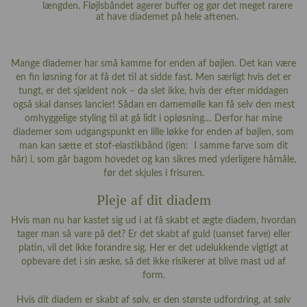
længden. Fløjlsbåndet agerer buffer og gør det meget rarere
at have diademet på hele aftenen.
Mange diademer har små kamme for enden af bøjlen. Det kan være
en fin løsning for at få det til at sidde fast. Men særligt hvis det er
tungt, er det sjældent nok – da slet ikke, hvis der efter middagen
også skal danses lancier! Sådan en damemølle kan få selv den mest
omhyggelige styling til at gå lidt i opløsning… Derfor har mine
diademer som udgangspunkt en lille løkke for enden af bøjlen, som
man kan sætte et stof-elastikbånd (igen: I samme farve som dit
hår) i, som går bagom hovedet og kan sikres med yderligere hårnåle,
før det skjules i frisuren.
Pleje af dit diadem
Hvis man nu har kastet sig ud i at få skabt et ægte diadem, hvordan
tager man så vare på det? Er det skabt af guld (uanset farve) eller
platin, vil det ikke forandre sig. Her er det udelukkende vigtigt at
opbevare det i sin æske, så det ikke risikerer at blive mast ud af
form.
Hvis dit diadem er skabt af sølv, er den største udfordring, at sølv