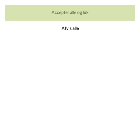
Tilmeld nyhedsbrev
Accepter alle og luk
Nye smykker og historier fra guldsmedens arbejdsbord
Afvis alle
Din email adresse
Kontakt
Du kan kontakte vores kundeservice på:
Tlf +45 32 20 04 44
design@castens.com
Telefon & mail besvares I tidsrummet:
Tirsdag – Fredag: 10.00 – 17.00
Lørdag: 11:00 – 15:00