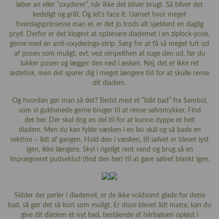
løber an eller ”oxyderer”, når ikke det bliver brugt. Så bliver det
kedeligt og gråt. Og let’s face it: Uanset hvor meget
hverdagsprinsesse man er, er det jo trods alt sjældent en daglig
pryd. Derfor er det klogest at opbevare diademet i en ziplock-pose,
gerne med en anti-oxyderings-strip. Sørg for at få så meget luft ud
af posen som muligt, evt. ved simpelthen at suge den ud, før du
lukker posen og lægger den ned i æsken. Nej, det er ikke ret
æstetisk, men det sparer dig i meget længere tid for at skulle rense
dit diadem.
Og hvordan gør man så det? Bedst med et ”blåt bad” fra Sambol,
som vi guldsmede gerne bruger til at rense sølvsmykker. Find
det
her
. Der skal dog en del til for at kunne dyppe et helt
diadem. Men du kan fylde væsken i en lav skål og så bade en
sektion – lidt af gangen. Hold den i væsken, til sølvet er blevet lyst
igen, ikke længere. Skyl i rigeligt rent vand og brug så en
imprægneret pudseklud (find den
her
) til at gøre sølvet blankt igen.
Sidder der perler i diademet, er de ikke voldsomt glade for dette
bad, så gør det så kort som muligt. Er disse blevet lidt matte, kan du
give dit diadem et nyt bad, bestående af hårbalsam opløst i