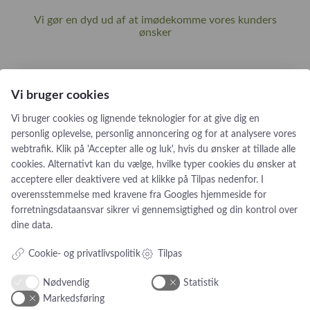
Vi gør en dyd ud af at imødekomme vores kunders
ønsker
NANNA HOEG DREYER STRYHN
Vi bruger cookies
Anbefaler
Castens.com
Vi bruger cookies og lignende teknologier for at give dig en
Fremragende guldsmed skabte min smukke minde-ring
personlig oplevelse, personlig annoncering og for at analysere vores
Jeg kan virkelig anbefale Castens, hvis man vil have en drøm gjort til
webtrafik. Klik på 'Accepter alle og luk', hvis du ønsker at tillade alle
virkelighed! Med stor indføling og kreativitet tegnede Karin en ring med
cookies. Alternativt kan du vælge, hvilke typer cookies du ønsker at
udgangspunkt i min og min afdøde mands vielsesringe. Uden at ændre
acceptere eller deaktivere ved at klikke på Tilpas nedenfor. I
væsentligt på min egen ring blev min mands ring transformeret,...
overensstemmelse med kravene fra
Googles hjemmeside for
forretningsdataansvar
sikrer vi gennemsigtighed og din kontrol over
dine data.
Cookie- og privatlivspolitik
Tilpas
Nødvendig
Statistik
Markedsføring