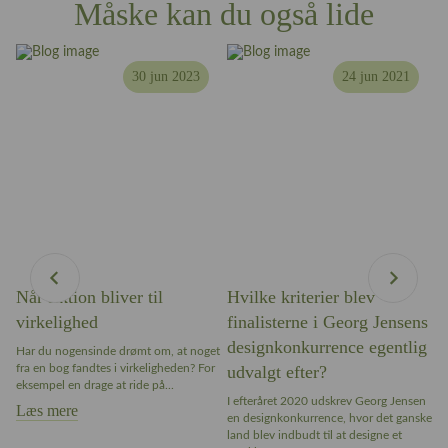
Måske kan du også lide
30 jun 2023
24 jun 2021
Når fiktion bliver til
Hvilke kriterier blev
W
virkelighed
finalisterne i Georg Jensens
n
designkonkurrence egentlig
Har du nogensinde drømt om, at noget
Ar
fra en bog fandtes i virkeligheden? For
udvalgt efter?
bl
ter
eksempel en drage at ride på...
ap
I efteråret 2020 udskrev Georg Jensen
sa
Læs mere
en designkonkurrence, hvor det ganske
L
land blev indbudt til at designe et