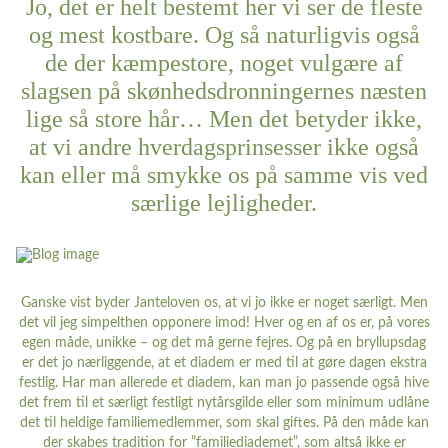
Jo, det er helt bestemt her vi ser de fleste
og mest kostbare. Og så naturligvis også
de der kæmpestore, noget vulgære af
slagsen på skønhedsdronningernes næsten
lige så store hår… Men det betyder ikke,
at vi andre hverdagsprinsesser ikke også
kan eller må smykke os på samme vis ved
særlige lejligheder.
Ganske vist byder Janteloven os, at vi jo ikke er noget særligt. Men
det vil jeg simpelthen opponere imod! Hver og en af os er, på vores
egen måde, unikke – og det må gerne fejres. Og på en bryllupsdag
er det jo nærliggende, at et diadem er med til at gøre dagen ekstra
festlig. Har man allerede et diadem, kan man jo passende også hive
det frem til et særligt festligt nytårsgilde eller som minimum udlåne
det til heldige familiemedlemmer, som skal giftes. På den måde kan
der skabes tradition for ”familiediademet”, som altså ikke er