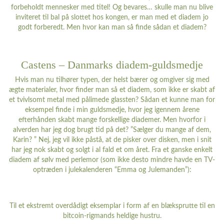
forbeholdt mennesker med titel! Og bevares… skulle man nu blive
inviteret til bal på slottet hos kongen, er man med et diadem jo
godt forberedt. Men hvor kan man så finde sådan et diadem?
Castens – Danmarks diadem-guldsmedje
Hvis man nu tilhører typen, der helst bærer og omgiver sig med
ægte materialer, hvor finder man så et diadem, som ikke er skabt af
et tvivlsomt metal med pålimede glassten? Sådan et kunne man for
eksempel finde i min guldsmedje, hvor jeg igennem årene
efterhånden skabt mange forskellige diademer. Men hvorfor i
alverden har jeg dog brugt tid på det? ”Sælger du mange af dem,
Karin? ” Nej, jeg vil ikke påstå, at de pisker over disken, men i snit
har jeg nok skabt og solgt i al fald et om året. Fra et ganske enkelt
diadem af sølv med perlemor (som ikke desto mindre havde en TV-
optræden i julekalenderen “Emma og Julemanden”):
Til et ekstremt overdådigt eksemplar i form af en blæksprutte til en
bitcoin-rigmands heldige hustru.