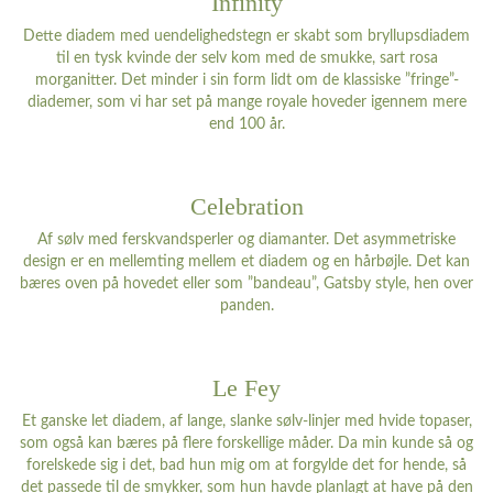
Infinity
Dette diadem med uendelighedstegn er skabt som bryllupsdiadem
til en tysk kvinde der selv kom med de smukke, sart rosa
morganitter. Det minder i sin form lidt om de klassiske ”fringe”-
diademer, som vi har set på mange royale hoveder igennem mere
end 100 år.
Celebration
Af sølv med ferskvandsperler og diamanter. Det asymmetriske
design er en mellemting mellem et diadem og en hårbøjle. Det kan
bæres oven på hovedet eller som ”bandeau”, Gatsby style, hen over
panden.
Le Fey
Et ganske let diadem, af lange, slanke sølv-linjer med hvide topaser,
som også kan bæres på flere forskellige måder. Da min kunde så og
forelskede sig i det, bad hun mig om at forgylde det for hende, så
det passede til de smykker, som hun havde planlagt at have på den