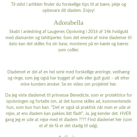
Til sidst i artiklen finder du forskellige tips til at bære, pleje og
opbevare dit diadem. Enjoy!
Adorabella
Skabt i anledning af Laugenes Opvisning i 2016 af 14k hvidguld
med diamanter og tahitiperler. Som det eneste af mine diademer til
dato kan det skilles fra sin base, monteres på en kæde og bæres
som collier.
Diademet er del af en hel serie med forskellige øreringe, vedhæng
og ringe, som jeg også har bygget af sølv eller gult guld – alt efter
mine kunders ønsker. Se en video om projektet
her
.
Da jeg viste diademet til prinsesse Benedicte, som er protektrice for
opvisningen og fortalte om, at det kunne skilles ad, kommenterede
hun, som kun hun kan: ”Det er også så praktisk når man er ude at
rejse, at ens diadem kan pakkes lidt fladt”. Ja, jeg kender det. HVER
gang jeg er ude at rejse med et diadem ???? Find diademet
her
(som
et af de få er det stadig til salg).