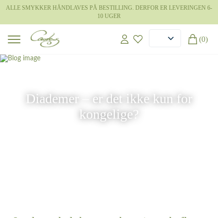
ALLE SMYKKER HÅNDLAVES PÅ BESTILLING. DERFOR ER LEVERINGEN 6-
10 UGER
(0)
16 jun 2026
Diademer – er det ikke kun for
kongelige?