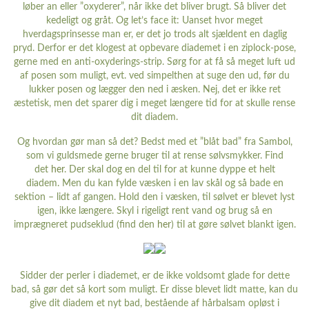
løber an eller ”oxyderer”, når ikke det bliver brugt. Så bliver det
kedeligt og gråt. Og let’s face it: Uanset hvor meget
hverdagsprinsesse man er, er det jo trods alt sjældent en daglig
pryd. Derfor er det klogest at opbevare diademet i en ziplock-pose,
gerne med en anti-oxyderings-strip. Sørg for at få så meget luft ud
af posen som muligt, evt. ved simpelthen at suge den ud, før du
lukker posen og lægger den ned i æsken. Nej, det er ikke ret
æstetisk, men det sparer dig i meget længere tid for at skulle rense
dit diadem.
Og hvordan gør man så det? Bedst med et ”blåt bad” fra Sambol,
som vi guldsmede gerne bruger til at rense sølvsmykker. Find
det
her
. Der skal dog en del til for at kunne dyppe et helt
diadem. Men du kan fylde væsken i en lav skål og så bade en
sektion – lidt af gangen. Hold den i væsken, til sølvet er blevet lyst
igen, ikke længere. Skyl i rigeligt rent vand og brug så en
imprægneret pudseklud (find den
her
) til at gøre sølvet blankt igen.
Sidder der perler i diademet, er de ikke voldsomt glade for dette
bad, så gør det så kort som muligt. Er disse blevet lidt matte, kan du
give dit diadem et nyt bad, bestående af hårbalsam opløst i