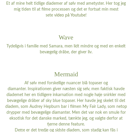
Et af mine helt tidlige diademer af sølv med ametyster. Her tog jeg
mig tiden til at filme processen og det er fortsat min mest
sete
video på Youtube
!
Wave
Tydeligvis i familie med Samara, men lidt mindre og med en enkelt
bevægelig dråbe, der giver liv.
Mermaid
Af sølv med forskellige nuancer blå topaser og
diamanter. Inspirationen giver næsten sig selv, men faktisk havde
diademet her en tidligere inkarnation med nogle høje snirkler med
bevægelige dråber af sky blue topaser. Her havde jeg skelet til det
diadem, som Audrey Hepburn bar i filmen My Fair Lady, som netop
drypper med bevægelige diamanter. Men det var nok en smule for
eksotisk for det danske marked, tænkte jeg, og valgte derfor at
fjerne denne feature.
Dette er det tredje og sidste diadem, som stadig kan fås i