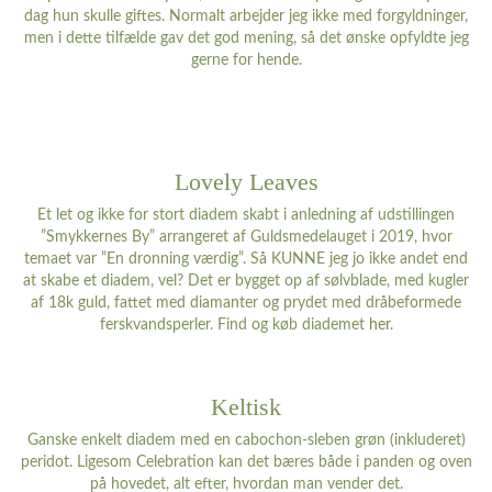
dag hun skulle giftes. Normalt arbejder jeg ikke med forgyldninger,
men i dette tilfælde gav det god mening, så det ønske opfyldte jeg
gerne for hende.
Lovely Leaves
Et let og ikke for stort diadem skabt i anledning af udstillingen
”Smykkernes By” arrangeret af Guldsmedelauget i 2019, hvor
temaet var ”En dronning værdig”. Så KUNNE jeg jo ikke andet end
at skabe et diadem, vel? Det er bygget op af sølvblade, med kugler
af 18k guld, fattet med diamanter og prydet med dråbeformede
ferskvandsperler. Find og køb diademet
her
.
Keltisk
Ganske enkelt diadem med en cabochon-sleben grøn (inkluderet)
peridot. Ligesom Celebration kan det bæres både i panden og oven
på hovedet, alt efter, hvordan man vender det.