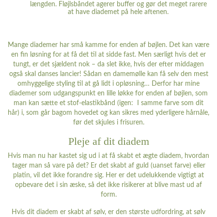
længden. Fløjlsbåndet agerer buffer og gør det meget rarere
at have diademet på hele aftenen.
Mange diademer har små kamme for enden af bøjlen. Det kan være
en fin løsning for at få det til at sidde fast. Men særligt hvis det er
tungt, er det sjældent nok – da slet ikke, hvis der efter middagen
også skal danses lancier! Sådan en damemølle kan få selv den mest
omhyggelige styling til at gå lidt i opløsning… Derfor har mine
diademer som udgangspunkt en lille løkke for enden af bøjlen, som
man kan sætte et stof-elastikbånd (igen: I samme farve som dit
hår) i, som går bagom hovedet og kan sikres med yderligere hårnåle,
før det skjules i frisuren.
Pleje af dit diadem
Hvis man nu har kastet sig ud i at få skabt et ægte diadem, hvordan
tager man så vare på det? Er det skabt af guld (uanset farve) eller
platin, vil det ikke forandre sig. Her er det udelukkende vigtigt at
opbevare det i sin æske, så det ikke risikerer at blive mast ud af
form.
Hvis dit diadem er skabt af sølv, er den største udfordring, at sølv