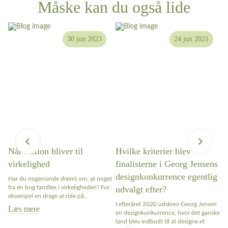
Måske kan du også lide
30 jun 2023
24 jun 2021
Når fiktion bliver til
Hvilke kriterier blev
W
virkelighed
finalisterne i Georg Jensens
n
designkonkurrence egentlig
Har du nogensinde drømt om, at noget
Ar
fra en bog fandtes i virkeligheden? For
udvalgt efter?
bl
ter
eksempel en drage at ride på...
ap
I efteråret 2020 udskrev Georg Jensen
sa
Læs mere
en designkonkurrence, hvor det ganske
L
land blev indbudt til at designe et