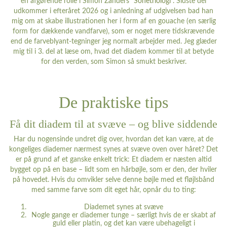
en afgørende rolle i Simon Zanders ”
Sonetriologi
”. Sidste del
udkommer i efteråret 2026 og i anledning af udgivelsen bad han
mig om at skabe illustrationen her i form af en gouache (en særlig
form for dækkende vandfarve), som er noget mere tidskrævende
end de farveblyant-tegninger jeg normalt arbejder med. Jeg glæder
mig til i 3. del at læse om, hvad det diadem kommer til at betyde
for den verden, som Simon så smukt beskriver.
De praktiske tips
Få dit diadem til at svæve – og blive siddende
Har du nogensinde undret dig over, hvordan det kan være, at de
kongeliges diademer nærmest synes at svæve oven over håret? Det
er på grund af et ganske enkelt trick: Et diadem er næsten altid
bygget op på en base – lidt som en hårbøjle, som er den, der hviler
på hovedet. Hvis du omvikler selve denne bøjle med et fløjlsbånd
med samme farve som dit eget hår, opnår du to ting:
Diademet synes at svæve
Nogle gange er diademer tunge – særligt hvis de er skabt af
guld eller platin, og det kan være ubehageligt i