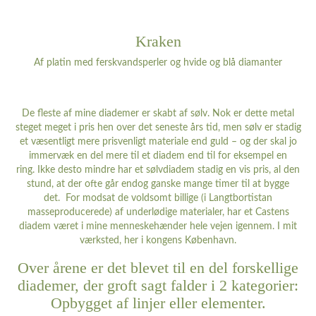
Kraken
Af platin med ferskvandsperler og hvide og blå diamanter
De fleste af mine diademer er skabt af sølv. Nok er dette metal
steget meget i pris hen over det seneste års tid, men sølv er stadig
et væsentligt mere prisvenligt materiale end guld – og der skal jo
immervæk en del mere til et diadem end til for eksempel en
ring. Ikke desto mindre har et sølvdiadem stadig en vis pris, al den
stund, at der ofte går endog ganske mange timer til at bygge
det. For modsat de voldsomt billige (i Langtbortistan
masseproducerede) af underlødige materialer, har et Castens
diadem været i mine menneskehænder hele vejen igennem. I mit
værksted, her i kongens København.
Over årene er det blevet til en del forskellige
diademer, der groft sagt falder i 2 kategorier:
Opbygget af linjer eller elementer.