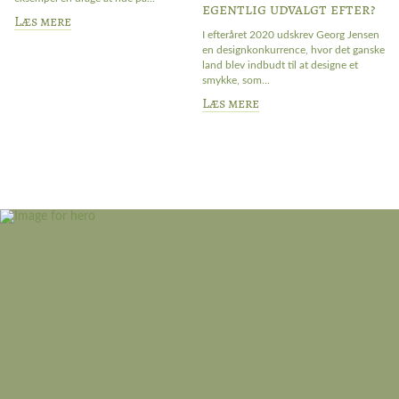
egentlig udvalgt efter?
sa
Læs mere
L
I efteråret 2020 udskrev Georg Jensen
en designkonkurrence, hvor det ganske
land blev indbudt til at designe et
smykke, som...
Læs mere