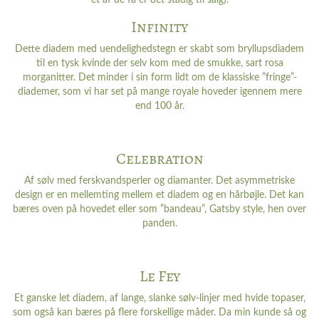
et af de få er det stadig til salg).
Infinity
Dette diadem med uendelighedstegn er skabt som bryllupsdiadem
til en tysk kvinde der selv kom med de smukke, sart rosa
morganitter. Det minder i sin form lidt om de klassiske ”fringe”-
diademer, som vi har set på mange royale hoveder igennem mere
end 100 år.
Celebration
Af sølv med ferskvandsperler og diamanter. Det asymmetriske
design er en mellemting mellem et diadem og en hårbøjle. Det kan
bæres oven på hovedet eller som ”bandeau”, Gatsby style, hen over
panden.
Le Fey
Et ganske let diadem, af lange, slanke sølv-linjer med hvide topaser,
som også kan bæres på flere forskellige måder. Da min kunde så og