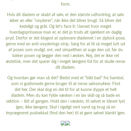
form.
Hvis dit diadem er skabt af sølv, er den største udfordring, at sølv
løber an eller ”oxyderer”, når ikke det bliver brugt. Så bliver det
kedeligt og gråt. Og let’s face it: Uanset hvor meget
hverdagsprinsesse man er, er det jo trods alt sjældent en daglig
pryd. Derfor er det klogest at opbevare diademet i en ziplock-pose,
gerne med en anti-oxyderings-strip. Sørg for at få så meget luft ud
af posen som muligt, evt. ved simpelthen at suge den ud, før du
lukker posen og lægger den ned i æsken. Nej, det er ikke ret
æstetisk, men det sparer dig i meget længere tid for at skulle rense
dit diadem.
Og hvordan gør man så det? Bedst med et ”blåt bad” fra Sambol,
som vi guldsmede gerne bruger til at rense sølvsmykker. Find
det
her
. Der skal dog en del til for at kunne dyppe et helt
diadem. Men du kan fylde væsken i en lav skål og så bade en
sektion – lidt af gangen. Hold den i væsken, til sølvet er blevet lyst
igen, ikke længere. Skyl i rigeligt rent vand og brug så en
imprægneret pudseklud (find den
her
) til at gøre sølvet blankt igen.