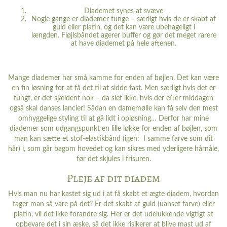
Diademet synes at svæve
Nogle gange er diademer tunge – særligt hvis de er skabt af
guld eller platin, og det kan være ubehageligt i
længden. Fløjlsbåndet agerer buffer og gør det meget rarere
at have diademet på hele aftenen.
Mange diademer har små kamme for enden af bøjlen. Det kan være
en fin løsning for at få det til at sidde fast. Men særligt hvis det er
tungt, er det sjældent nok – da slet ikke, hvis der efter middagen
også skal danses lancier! Sådan en damemølle kan få selv den mest
omhyggelige styling til at gå lidt i opløsning… Derfor har mine
diademer som udgangspunkt en lille løkke for enden af bøjlen, som
man kan sætte et stof-elastikbånd (igen: I samme farve som dit
hår) i, som går bagom hovedet og kan sikres med yderligere hårnåle,
før det skjules i frisuren.
Pleje af dit diadem
Hvis man nu har kastet sig ud i at få skabt et ægte diadem, hvordan
tager man så vare på det? Er det skabt af guld (uanset farve) eller
platin, vil det ikke forandre sig. Her er det udelukkende vigtigt at
opbevare det i sin æske, så det ikke risikerer at blive mast ud af