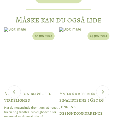
Måske kan du også lide
30 jun 2023
24 jun 2021
Når fiktion bliver til
Hvilke kriterier blev
W
virkelighed
finalisterne i Georg
–
Jensens
Har du nogensinde drømt om, at noget
Ar
designkonkurrence
fra en bog fandtes i virkeligheden? For
bl
ter
eksempel en drage at ride på...
ap