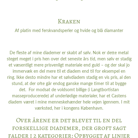
Kraken
Af platin med ferskvandsperler og hvide og blå diamanter
De fleste af mine diademer er skabt af sølv. Nok er dette metal
steget meget i pris hen over det seneste års tid, men sølv er stadig
et væsentligt mere prisvenligt materiale end guld – og der skal jo
immervæk en del mere til et diadem end til for eksempel en
ring. Ikke desto mindre har et sølvdiadem stadig en vis pris, al den
stund, at der ofte går endog ganske mange timer til at bygge
det. For modsat de voldsomt billige (i Langtbortistan
masseproducerede) af underlødige materialer, har et Castens
diadem været i mine menneskehænder hele vejen igennem. I mit
værksted, her i kongens København.
Over årene er det blevet til en del
forskellige diademer, der groft sagt
falder i 2 kategorier: Opbygget af linjer