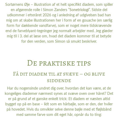
Sortørnens Øje – illustration af et helt specifikt diadem, som spiller
en afgørende rolle i Simon Zanders ”
Sonetriologi
”. Sidste del
udkommer i efteråret 2026 og i anledning af udgivelsen bad han
mig om at skabe illustrationen her i form af en gouache (en særlig
form for dækkende vandfarve), som er noget mere tidskrævende
end de farveblyant-tegninger jeg normalt arbejder med. Jeg glæder
mig til i 3. del at læse om, hvad det diadem kommer til at betyde
for den verden, som Simon så smukt beskriver.
De praktiske tips
Få dit diadem til at svæve – og blive
siddende
Har du nogensinde undret dig over, hvordan det kan være, at de
kongeliges diademer nærmest synes at svæve oven over håret? Det
er på grund af et ganske enkelt trick: Et diadem er næsten altid
bygget op på en base – lidt som en hårbøjle, som er den, der hviler
på hovedet. Hvis du omvikler selve denne bøjle med et fløjlsbånd
med samme farve som dit eget hår, opnår du to ting: