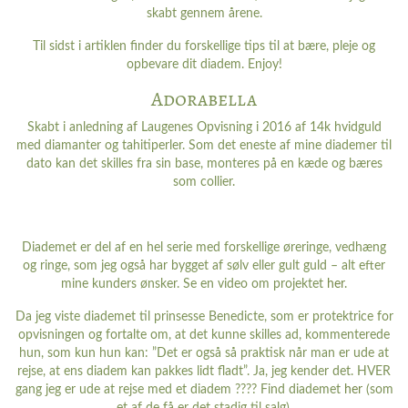
skabt gennem årene.
Til sidst i artiklen finder du forskellige tips til at bære, pleje og
opbevare dit diadem. Enjoy!
Adorabella
Skabt i anledning af Laugenes Opvisning i 2016 af 14k hvidguld
med diamanter og tahitiperler. Som det eneste af mine diademer til
dato kan det skilles fra sin base, monteres på en kæde og bæres
som collier.
Diademet er del af en hel serie med forskellige øreringe, vedhæng
og ringe, som jeg også har bygget af sølv eller gult guld – alt efter
mine kunders ønsker. Se en video om projektet
her
.
Da jeg viste diademet til prinsesse Benedicte, som er protektrice for
opvisningen og fortalte om, at det kunne skilles ad, kommenterede
hun, som kun hun kan: ”Det er også så praktisk når man er ude at
rejse, at ens diadem kan pakkes lidt fladt”. Ja, jeg kender det. HVER
gang jeg er ude at rejse med et diadem ???? Find diademet
her
(som