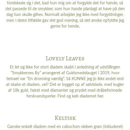
forelskede sig i det, bad hun mig om at forgylde det for hende, så
det passede til de smykker, som hun havde planlagt at have på den
dag hun skulle giftes. Normalt arbejder jeg ikke med forgyldninger,
men i dette tilfælde gav det god mening, så det ønske opfyldte jeg
gerne for hende.
Lovely Leaves
Et let og ikke for stort diadem skabt i anledning af udstillingen
”Smykkernes By” arrangeret af Guldsmedelauget i 2019, hvor
temaet var ”En dronning værdig”. Så KUNNE jeg jo ikke andet end
at skabe et diadem, vel? Det er bygget op af sølvblade, med kugler
af 18k guld, fattet med diamanter og prydet med dråbeformede
ferskvandsperler. Find og køb diademet
her
.
Keltisk
Ganske enkelt diadem med en cabochon-sleben grøn (inkluderet)