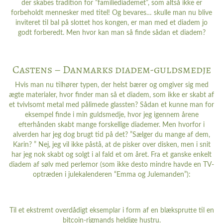
der skabes tradition for ”familiediademet”, som altså ikke er
forbeholdt mennesker med titel! Og bevares… skulle man nu blive
inviteret til bal på slottet hos kongen, er man med et diadem jo
godt forberedt. Men hvor kan man så finde sådan et diadem?
Castens – Danmarks diadem-guldsmedje
Hvis man nu tilhører typen, der helst bærer og omgiver sig med
ægte materialer, hvor finder man så et diadem, som ikke er skabt af
et tvivlsomt metal med pålimede glassten? Sådan et kunne man for
eksempel finde i min guldsmedje, hvor jeg igennem årene
efterhånden skabt mange forskellige diademer. Men hvorfor i
alverden har jeg dog brugt tid på det? ”Sælger du mange af dem,
Karin? ” Nej, jeg vil ikke påstå, at de pisker over disken, men i snit
har jeg nok skabt og solgt i al fald et om året. Fra et ganske enkelt
diadem af sølv med perlemor (som ikke desto mindre havde en TV-
optræden i julekalenderen “Emma og Julemanden”):
Til et ekstremt overdådigt eksemplar i form af en blæksprutte til en
bitcoin-rigmands heldige hustru.