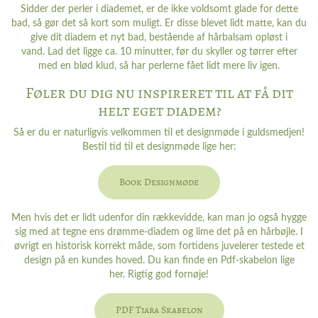
Sidder der perler i diademet, er de ikke voldsomt glade for dette
bad, så gør det så kort som muligt. Er disse blevet lidt matte, kan du
give dit diadem et nyt bad, bestående af hårbalsam opløst i
vand. Lad det ligge ca. 10 minutter, før du skyller og tørrer efter
med en blød klud, så har perlerne fået lidt mere liv igen.
Føler du dig nu inspireret til at få dit
helt eget diadem?
Så er du er naturligvis velkommen til et designmøde i guldsmedjen!
Bestil tid til et designmøde lige her:
Book Designmøde
Men hvis det er lidt udenfor din rækkevidde, kan man jo også hygge
sig med at tegne ens drømme-diadem og lime det på en hårbøjle. I
øvrigt en historisk korrekt måde, som fortidens juvelerer testede et
design på en kundes hoved. Du kan finde en Pdf-skabelon lige
her. Rigtig god fornøje!
PDF Tiara Skabelon