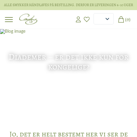
ALLE SMYKKER HÅNDLAVES PÅ BESTILLING. DERFOR ER LEVERINGEN 6-10 UGER
(0)
16 jun 2026
Diademer – er det ikke kun for
kongelige?
Jo, det er helt bestemt her vi ser de